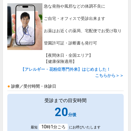
急な発熱や風邪などの体調不良に
ご自宅・オフィスで受診出来ます
お薬はお近くの薬局、宅配便でお受け取り
登園許可証・診断書も発行可
【夜間休日・全国エリア】
【健康保険適用】
【アレルギー・花粉症専門外来】はじめました！
こちらから＞＞
診療／受付時間・休診日
受診までの目安時間
20
分後
10
1
時
分ごろ
最短
にお呼びいたします