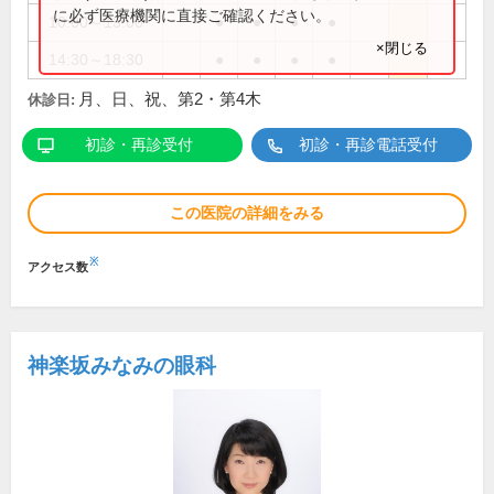
に必ず医療機関に直接ご確認ください。
10:00～13:00
●
●
●
●
×閉じる
14:30～18:30
●
●
●
●
月、日、祝、第2・第4木
休診日:
初診・再診受付
初診・再診電話受付
この医院の詳細をみる
※
アクセス数
神楽坂みなみの眼科