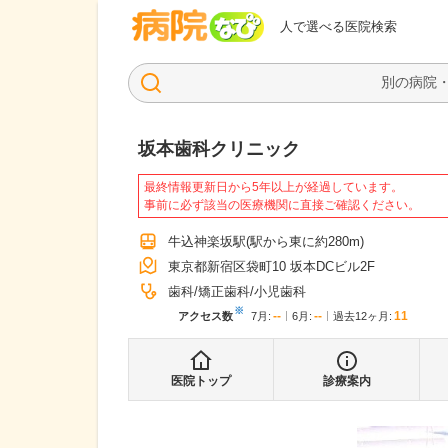
病院なび
人で選べる医院検索
坂本歯科クリニック
最終情報更新日から5年以上が経過しています。
事前に必ず該当の医療機関に直接ご確認ください。
牛込神楽坂駅
(駅から
東に約280m
)
東京都新宿区袋町10 坂本DCビル2F
歯科
矯正歯科
小児歯科
※
--
--
11
アクセス数
7月
:
6月
:
過去12ヶ月:
医院トップ
診療案内