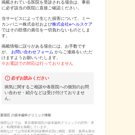
掲載されている医院を受診される場合は、事前
に必ず該当の医院に直接ご確認ください。
当サービスによって生じた損害について、ミー
カンパニー株式会社および
株式会社eヘルスケア
ではその賠償の責任を一切負わないものとしま
す。
掲載情報に誤りがある場合には、お手数です
が、
お問い合わせフォーム
からご連絡をいただ
けますようお願いいたします。
※お電話での対応は行っておりません
必ずお読みください
病気に関するご相談や各医院への個別のお問
い合わせ・紹介などは受け付けておりませ
ん。
新宿区
の
坂本歯科クリニック
情報
病院なび では、
東京都
新宿区
の
坂本歯科クリニック
の
評判・求
人・転職
情報を掲載しています。
病院なび では市区町村別/診療科目別に病院・医院・薬局を探せ