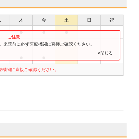
水
木
金
土
日
祝
●
●
●
●
●
す。来院前に必ず医療機関に直接ご確認ください。
×閉じる
●
●
●
療機関に直接ご確認ください。