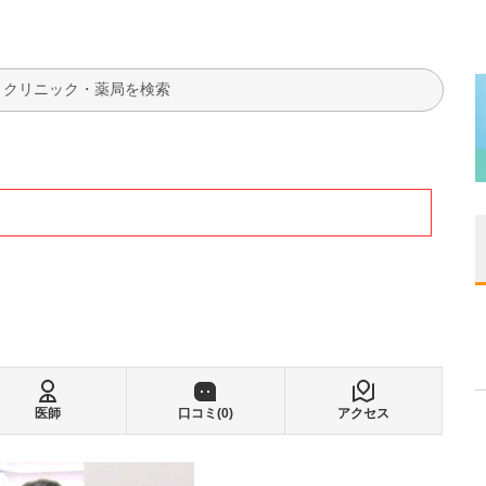
検索
医師
口コミ(
0
)
アクセス