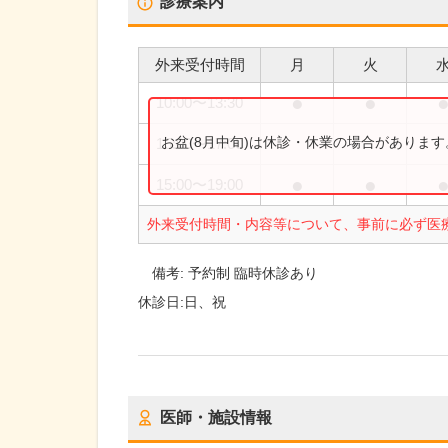
診療案内
外来受付時間
月
火
●
●
10:00
〜
13:30
お盆(8月中旬)は休診・休業の場合がありま
15:00
〜
17:00
●
●
15:00
〜
19:00
外来受付時間・内容等について、事前に必ず医
備考:
予約制 臨時休診あり
休診日:
日、祝
医師・施設情報