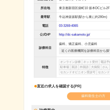
所在地
東京都新宿区袋町10 坂本DCビル2F
最寄駅
牛込神楽坂駅
(駅から
東に約280m
)
電話
03-3269-4065
公式HP
http://dc-sakamoto.jp/
歯科
、
矯正歯科
、
小児歯科
診療科目
近くの医療機関を診療科目から探
オンライン診療
ネット受付
電話予
特徴
駐車場
英語
外国語
大病院
がん
セカンドオピニオン受診可
セカンド
直近の求人を確認する
[PR]
歯科衛生士の方