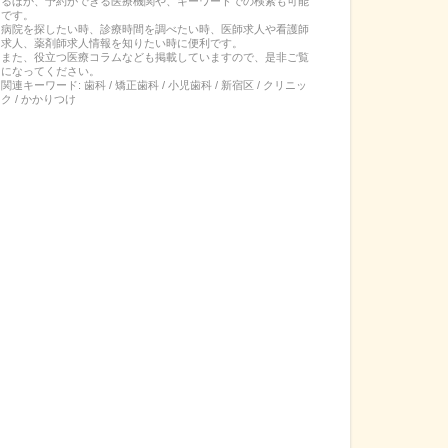
るほか、予約ができる医療機関や、キーワードでの検索も可能
です。
病院を探したい時、診療時間を調べたい時、医師求人や看護師
求人、薬剤師求人情報を知りたい時に便利です。
また、役立つ医療コラムなども掲載していますので、是非ご覧
になってください。
関連キーワード:
歯科 / 矯正歯科 / 小児歯科 / 新宿区 / クリニッ
ク / かかりつけ