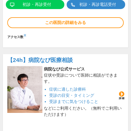
初診・再診受付
初診・再診電話受付
この医院の詳細をみる
※
アクセス数
【24h】
病院なび医療相談
病院なび公式サービス
症状や受診について医師に相談ができま
す。
症状に適した診療科
受診の目安・タイミング
受診までに気をつけること
などにご利用ください。（無料でご利用い
ただけます）