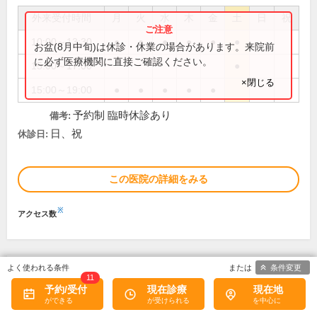
外来受付時間
月
火
水
木
金
土
日
祝
10:00～13:30
●
●
●
●
●
●
お盆(8月中旬)は休診・休業の場合があります。来院前
に必ず医療機関に直接ご確認ください。
15:00～17:00
●
×閉じる
15:00～19:00
●
●
●
●
●
予約制 臨時休診あり
備考:
日、祝
休診日:
この医院の詳細をみる
※
アクセス数
条件変更
東京医科大学病院
11
予約/受付
現在診療
現在地
1
口コミ
件