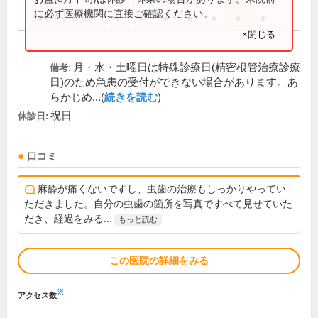
に必ず医療機関に直接ご確認ください。
14:00～18:00
●
●
●
●
●
●
●
×閉じる
月・水・土曜日は特殊診療日(精密根管治療診療
備考:
日)のため急患の受付ができない場合があります。あ
らかじめ...(
続きを読む
)
祝日
休診日:
口コミ
麻酔が痛くないですし、虫歯の治療もしっかりやってい
ただきました。自分の虫歯の箇所を写真ですべて見せていた
だき、経過をみる...
もっと読む
この医院の詳細をみる
※
アクセス数