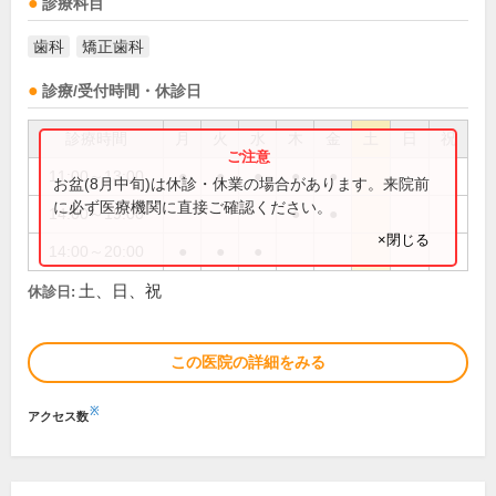
診療科目
歯科
矯正歯科
診療/受付時間・休診日
診療時間
月
火
水
木
金
土
日
祝
11:00～13:00
●
●
●
●
●
お盆(8月中旬)は休診・休業の場合があります。来院前
に必ず医療機関に直接ご確認ください。
14:00～19:00
●
●
×閉じる
14:00～20:00
●
●
●
土、日、祝
休診日:
この医院の詳細をみる
※
アクセス数