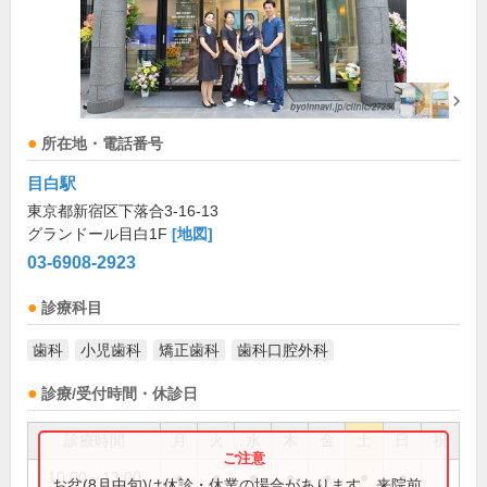
所在地・電話番号
目白駅
東京都新宿区下落合3-16-13
グランドール目白1F
[地図]
03-6908-2923
診療科目
歯科
小児歯科
矯正歯科
歯科口腔外科
診療/受付時間・休診日
診療時間
月
火
水
木
金
土
日
祝
10:00～13:00
●
●
●
●
●
●
●
お盆(8月中旬)は休診・休業の場合があります。来院前