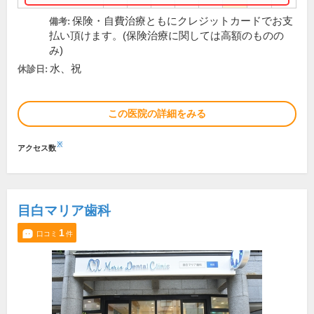
保険・自費治療ともにクレジットカードでお支
備考:
払い頂けます。(保険治療に関しては高額のものの
み)
水、祝
休診日:
この医院の詳細をみる
※
アクセス数
目白マリア歯科
1
口コミ
件