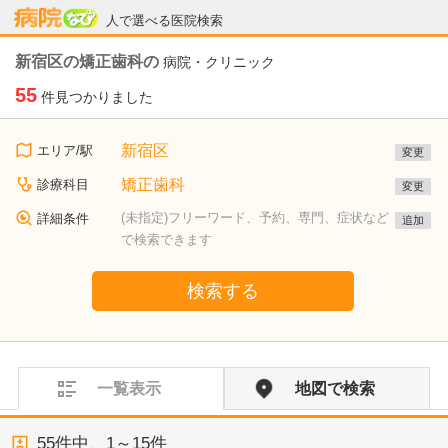
病院なび
人で選べる医院検索
新宿区の矯正歯科の
病院・クリニック
55
件見つかりました
新宿区
エリア/駅
変更
矯正歯科
診療科目
変更
(未指定)フリーワード、予約、専門、症状など
詳細条件
追加
で検索できます
検索する
一覧表示
地図で検索
55
件中、
1～15件