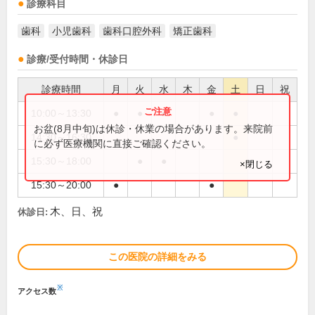
診療科目
歯科
小児歯科
歯科口腔外科
矯正歯科
診療/受付時間・休診日
診療時間
月
火
水
木
金
土
日
祝
10:00～13:30
●
●
●
●
●
お盆(8月中旬)は休診・休業の場合があります。来院前
14:30～16:30
●
に必ず医療機関に直接ご確認ください。
15:30～18:00
●
●
×閉じる
15:30～20:00
●
●
木、日、祝
休診日:
この医院の詳細をみる
※
アクセス数