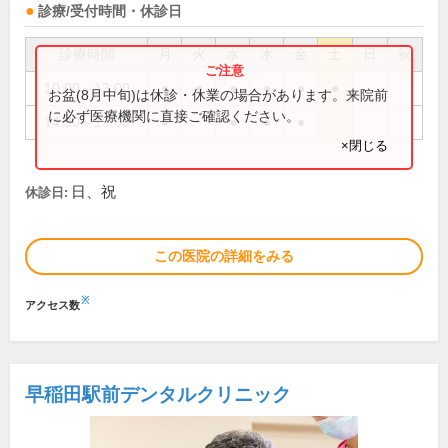
診療/受付時間・休診日
診療時間
月
火
水
木
金
土
日
祝
10:00～13:00
●
●
●
●
●
●
お盆(8月中旬)は休診・休業の場合があります。来院前
に必ず医療機関に直接ご確認ください。
14:30～19:00
●
●
●
●
×閉じる
日、祝
休診日:
この医院の詳細をみる
※
アクセス数
早稲田駅前デンタルクリニック