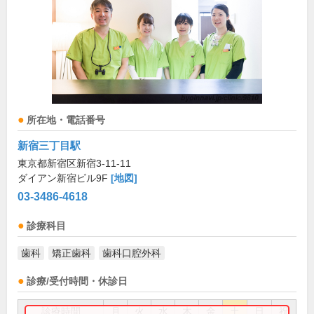
所在地・電話番号
新宿三丁目駅
東京都新宿区新宿3-11-11
ダイアン新宿ビル9F
[地図]
03-3486-4618
診療科目
歯科
矯正歯科
歯科口腔外科
診療/受付時間・休診日
診療時間
月
火
水
木
金
土
日
祝