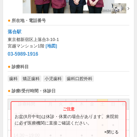
所在地・電話番号
落合駅
東京都新宿区上落合3-10-1
宮越マンション1階
[地図]
03-5989-1916
診療科目
歯科
矯正歯科
小児歯科
歯科口腔外科
診療/受付時間・休診日
診療時間
月
火
水
木
金
土
日
祝
9:30～13:00
●
●
●
●
●
●
お盆(8月中旬)は休診・休業の場合があります。来院前
に必ず医療機関に直接ご確認ください。
14:30～18:00
●
●
×閉じる
14:30～19:00
●
●
●
●