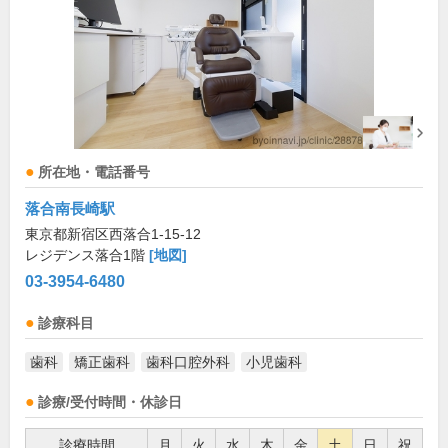
所在地・電話番号
落合南長崎駅
東京都新宿区西落合1-15-12
レジデンス落合1階
[地図]
03-3954-6480
診療科目
歯科
矯正歯科
歯科口腔外科
小児歯科
診療/受付時間・休診日
診療時間
月
火
水
木
金
土
日
祝