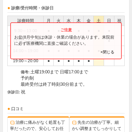
診療/受付時間・休診日
診療時間
月
火
水
木
金
土
日
祝
9:30～13:00
●
●
●
●
●
●
●
お盆(8月中旬)は休診・休業の場合があります。来院前
14:00～17:00
●
に必ず医療機関に直接ご確認ください。
14:00～19:00
●
●
●
●
●
●
×閉じる
19:00～20:00
●
●
●
●
●
土曜19:00まで 日曜17:00まで
備考:
予約制
最終受付は終了時刻30分前まで。
祝
休診日:
口コミ
治療に痛みがなく処置も丁
先生の治療が丁寧。細
寧だったので、安心してお任
かい調整までしっかりして