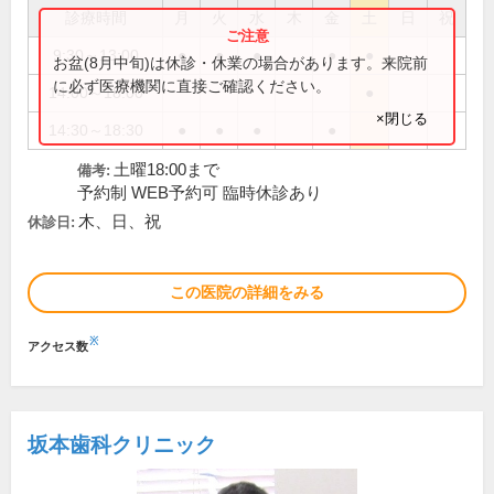
診療時間
月
火
水
木
金
土
日
祝
9:30～13:00
●
●
●
●
●
お盆(8月中旬)は休診・休業の場合があります。来院前
に必ず医療機関に直接ご確認ください。
14:00～18:00
●
×閉じる
14:30～18:30
●
●
●
●
土曜18:00まで
備考:
予約制 WEB予約可 臨時休診あり
木、日、祝
休診日:
この医院の詳細をみる
※
アクセス数
坂本歯科クリニック