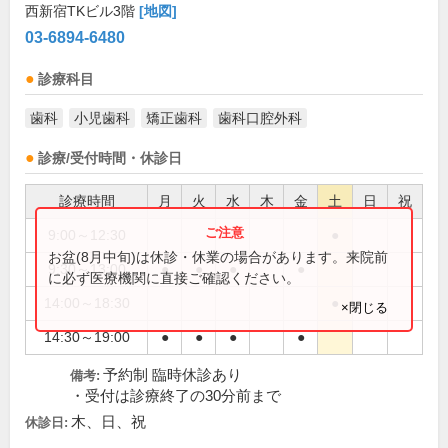
西新宿TKビル3階
[地図]
03-6894-6480
診療科目
歯科
小児歯科
矯正歯科
歯科口腔外科
診療/受付時間・休診日
診療時間
月
火
水
木
金
土
日
祝
9:00～12:30
●
お盆(8月中旬)は休診・休業の場合があります。来院前
9:30～13:00
●
●
●
●
に必ず医療機関に直接ご確認ください。
14:00～18:30
●
×閉じる
14:30～19:00
●
●
●
●
予約制 臨時休診あり
備考:
・受付は診療終了の30分前まで
木、日、祝
休診日: