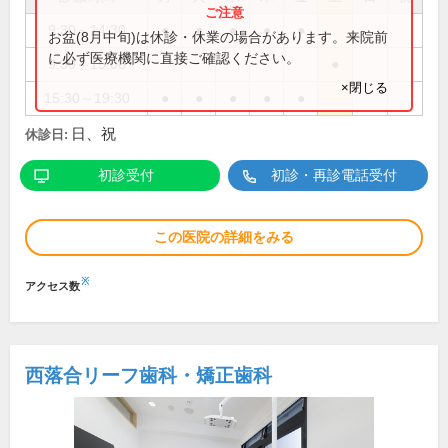
9:30～14:30
●
●
●
●
●
お盆(8月中旬)は休診・休業の場合があります。来院前
に必ず医療機関に直接ご確認ください。
9:30～15:00
●
×閉じる
15:30～19:30
●
●
●
●
●
日、祝
休診日:
初診受付
初診・再診電話受付
この医院の詳細をみる
※
アクセス数
西落合リーフ歯科・矯正歯科