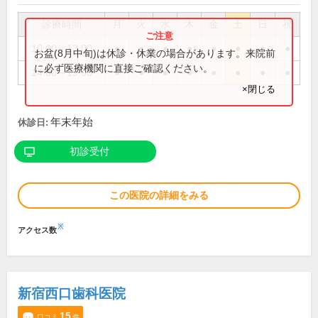
診療時間
月
火
水
木
金
土
日
祝
10:00～13:00
●
●
●
●
●
●
●
●
お盆(8月中旬)は休診・休業の場合があります。来院前
に必ず医療機関に直接ご確認ください。
14:00～19:00
●
●
●
●
●
●
●
●
×閉じる
年末年始
休診日:
初診受付
この医院の詳細をみる
※
アクセス数
新宿西口歯科医院
15
口コミ
件