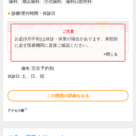
歯科
矯正歯科
小児歯科
歯科口腔外科
診療/受付時間・休診日
診療時間
月
火
水
木
金
土
日
祝
10:00～13:00
●
●
●
●
●
お盆(8月中旬)は休診・休業の場合があります。来院前
に必ず医療機関に直接ご確認ください。
14:00～18:00
●
●
●
●
●
×閉じる
完全予約制
備考:
土、日、祝
休診日:
この医院の詳細をみる
※
アクセス数