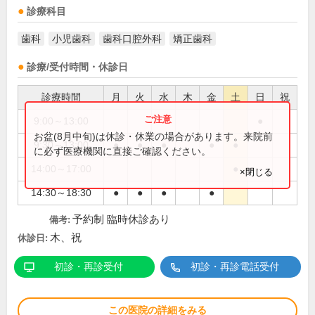
診療科目
歯科
小児歯科
歯科口腔外科
矯正歯科
診療/受付時間・休診日
診療時間
月
火
水
木
金
土
日
祝
9:00～13:00
●
お盆(8月中旬)は休診・休業の場合があります。来院前
9:30～13:00
●
●
●
●
●
に必ず医療機関に直接ご確認ください。
14:00～17:00
●
×閉じる
14:30～18:30
●
●
●
●
予約制 臨時休診あり
備考:
木、祝
休診日:
初診・再診受付
初診・再診電話受付
この医院の詳細をみる