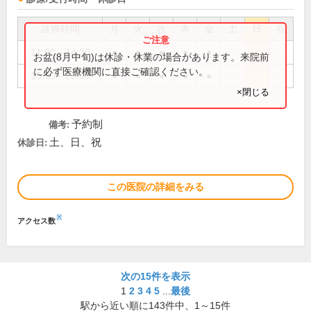
診療時間
月
火
水
木
金
土
日
祝
11:00～14:30
●
●
●
●
●
お盆(8月中旬)は休診・休業の場合があります。来院前
に必ず医療機関に直接ご確認ください。
15:30～20:00
●
●
●
●
●
×閉じる
予約制
備考:
土、日、祝
休診日:
この医院の詳細をみる
※
アクセス数
次の15件を表示
1
2
3
4
5
...
最後
駅から近い順に
143
件中、
1～15件