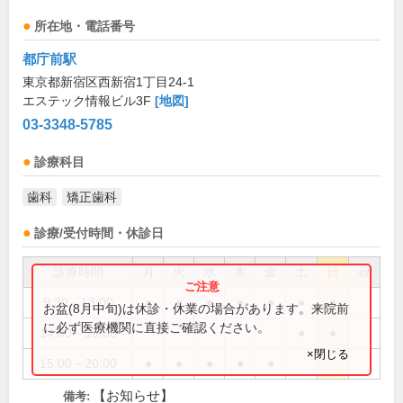
所在地・電話番号
都庁前駅
東京都新宿区西新宿1丁目24-1
エステック情報ビル3F
[地図]
03-3348-5785
診療科目
歯科
矯正歯科
診療/受付時間・休診日
診療時間
月
火
水
木
金
土
日
祝
9:30～13:00
●
●
●
●
●
●
●
お盆(8月中旬)は休診・休業の場合があります。来院前
に必ず医療機関に直接ご確認ください。
14:00～18:00
●
●
×閉じる
15:00～20:00
●
●
●
●
●
【お知らせ】
備考: