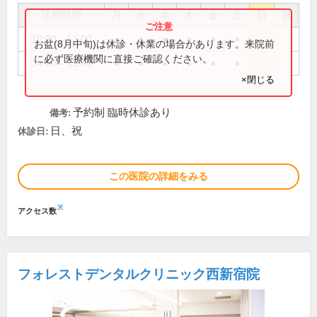
診療時間
月
火
水
木
金
土
日
祝
10:00～13:00
●
●
●
●
●
●
お盆(8月中旬)は休診・休業の場合があります。来院前
に必ず医療機関に直接ご確認ください。
14:00～19:00
●
●
●
●
●
●
×閉じる
予約制 臨時休診あり
備考:
日、祝
休診日:
この医院の詳細をみる
※
アクセス数
フォレストデンタルクリニック西新宿院