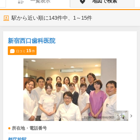
一覧表示
地図で検索
駅から近い順に
143
件中、
1～15件
新宿西口歯科医院
15
口コミ
件
所在地・電話番号
都庁前駅