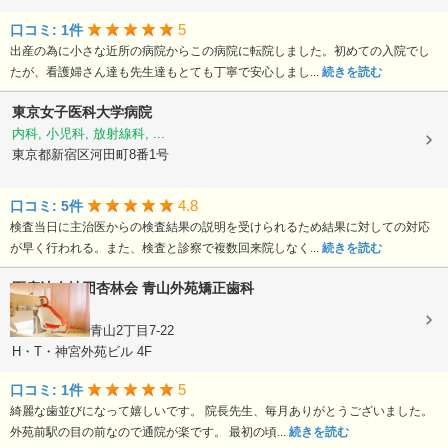
5
口コミ: 1件
出産の為に小さな近所の病院からこの病院に転院しました。初めての入院でし
たが、看護婦さん達も先生達もとても丁寧で安心しまし...
続きを読む
東京女子医科大学病院
内科, 小児科, 放射線科, ...
東京都新宿区河田町8番1号
4.8
口コミ: 5件
検査当日に主治医からの検査結果の説明を受けられるため結果に対しての対応
が早く行われる。また、検査と診察で複数回来院しなく...
続きを読む
医療法人社団杏林会
青山外苑矯正歯科
矯正歯科
東京都港区北青山2丁目7-22
H・T・神宮外苑ビル 4F
5
口コミ: 1件
綺麗な歯並びになって嬉しいです。 院長先生、毎月ありがとうございました。
外苑前駅の目の前なので通院が楽です。 最初の頃...
続きを読む