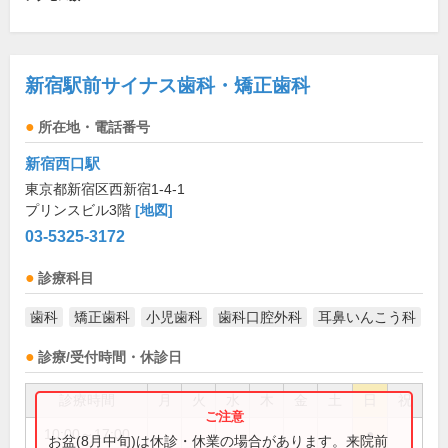
新宿駅前サイナス歯科・矯正歯科
所在地・電話番号
新宿西口駅
東京都新宿区西新宿1-4-1
プリンスビル3階
[地図]
03-5325-3172
診療科目
歯科
矯正歯科
小児歯科
歯科口腔外科
耳鼻いんこう科
診療/受付時間・休診日
診療時間
月
火
水
木
金
土
日
祝
10:00～17:00
●
お盆(8月中旬)は休診・休業の場合があります。来院前