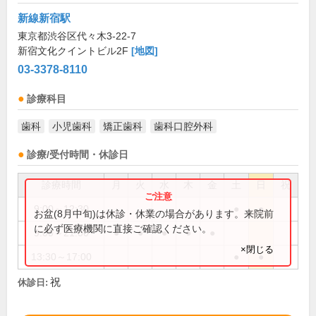
新線新宿駅
東京都渋谷区代々木3-22-7
新宿文化クイントビル2F
[地図]
03-3378-8110
診療科目
歯科
小児歯科
矯正歯科
歯科口腔外科
診療/受付時間・休診日
診療時間
月
火
水
木
金
土
日
祝
9:00～12:30
●
●
お盆(8月中旬)は休診・休業の場合があります。来院前
に必ず医療機関に直接ご確認ください。
9:00～21:00
●
●
●
●
●
×閉じる
13:30～17:00
●
●
祝
休診日: