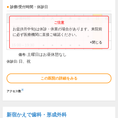
診療/受付時間・休診日
診療時間
月
火
水
木
金
土
日
祝
9:30～13:30
●
●
●
●
●
お盆(8月中旬)は休診・休業の場合があります。来院前
に必ず医療機関に直接ご確認ください。
9:30～16:30
●
×閉じる
15:00～19:30
●
●
●
●
●
土曜日はお昼休憩なし
備考:
日、祝
休診日:
この医院の詳細をみる
※
アクセス数
新宿かえで歯科・形成外科