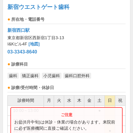
新宿ウエストゲート歯科
所在地・電話番号
新宿西口駅
東京都新宿区西新宿1丁目3-13
I&Kビル4F
[地図]
03-3343-8640
診療科目
歯科
矯正歯科
小児歯科
歯科口腔外科
診療/受付時間・休診日
診療時間
月
火
水
木
金
土
日
祝
10:00～13:00
●
10:00～13:20
●
●
●
●
お盆(8月中旬)は休診・休業の場合があります。来院前
に必ず医療機関に直接ご確認ください。
10:00～14:30
●