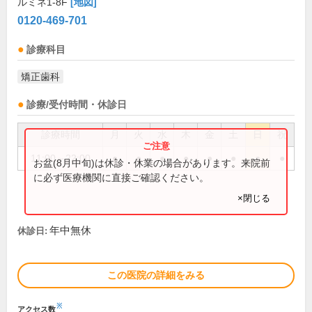
ルミネ1-8F
[地図]
0120-469-701
診療科目
矯正歯科
診療/受付時間・休診日
診療時間
月
火
水
木
金
土
日
祝
11:00～22:00
●
●
●
●
●
●
●
●
お盆(8月中旬)は休診・休業の場合があります。来院前
に必ず医療機関に直接ご確認ください。
×閉じる
年中無休
休診日:
この医院の詳細をみる
※
アクセス数