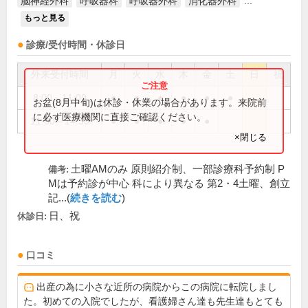
脳神経外科
呼吸器科
呼吸器外科
消化器外科
...
もっと見る
診療/受付時間・休診日
外来受付時間
月
火
水
木
金
土
日
祝
8:00～11:00
●
●
●
●
●
●
お盆(8月中旬)は休診・休業の場合があります。来院前
に必ず医療機関に直接ご確認ください。
11:00～14:30
●
●
●
●
●
×閉じる
土曜AMのみ 原則紹介制、一部診療科予約制 P
備考:
Mは予約診が中心 科により異なる 第2・4土曜、創立
記...(
続きを読む
)
日、祝
休診日:
口コミ
出産の為に小さな近所の病院からこの病院に転院しまし
た。初めての入院でしたが、看護婦さん達も先生達もとても