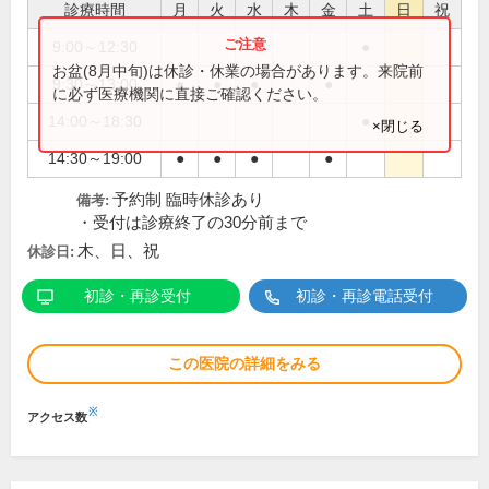
診療時間
月
火
水
木
金
土
日
祝
9:00～12:30
●
お盆(8月中旬)は休診・休業の場合があります。来院前
9:30～13:00
●
●
●
●
に必ず医療機関に直接ご確認ください。
14:00～18:30
●
×閉じる
14:30～19:00
●
●
●
●
予約制 臨時休診あり
備考:
・受付は診療終了の30分前まで
木、日、祝
休診日:
初診・再診受付
初診・再診電話受付
この医院の詳細をみる
※
アクセス数