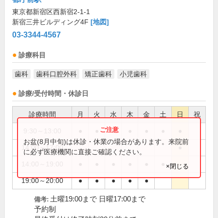
東京都新宿区西新宿2-1-1
新宿三井ビルディング4F
[地図]
03-3344-4567
診療科目
歯科
歯科口腔外科
矯正歯科
小児歯科
診療/受付時間・休診日
診療時間
月
火
水
木
金
土
日
祝
9:30～13:00
●
●
●
●
●
●
●
お盆(8月中旬)は休診・休業の場合があります。来院前
14:00～17:00
●
に必ず医療機関に直接ご確認ください。
14:00～19:00
●
●
●
●
●
●
×閉じる
19:00～20:00
●
●
●
●
●
土曜19:00まで 日曜17:00まで
備考:
予約制