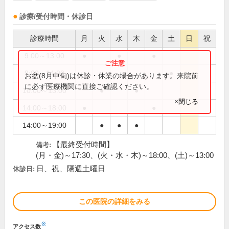
診療/受付時間・休診日
診療時間
月
火
水
木
金
土
日
祝
9:00～13:00
●
●
●
9:00～14:00
●
お盆(8月中旬)は休診・休業の場合があります。来院前
に必ず医療機関に直接ご確認ください。
10:00～13:00
●
●
×閉じる
14:00～18:00
●
●
14:00～19:00
●
●
●
【最終受付時間】
備考:
(月・金)～17:30、(火・水・木)～18:00、(土)～13:00
日、祝、隔週土曜日
休診日:
この医院の詳細をみる
※
アクセス数