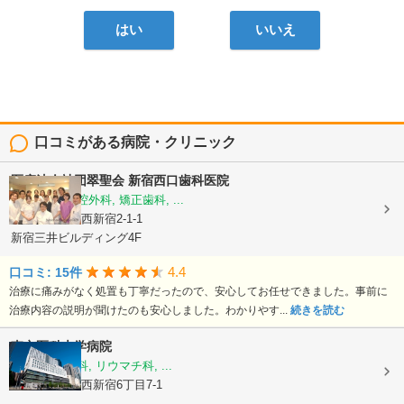
はい
いいえ
口コミがある病院・クリニック
医療法人社団翠聖会
新宿西口歯科医院
歯科, 歯科口腔外科, 矯正歯科, ...
東京都新宿区西新宿2-1-1
新宿三井ビルディング4F
4.4
口コミ: 15件
治療に痛みがなく処置も丁寧だったので、安心してお任せできました。事前に
治療内容の説明が聞けたのも安心しました。わかりやす...
続きを読む
東京医科大学病院
内科, 血液内科, リウマチ科, ...
東京都新宿区西新宿6丁目7-1