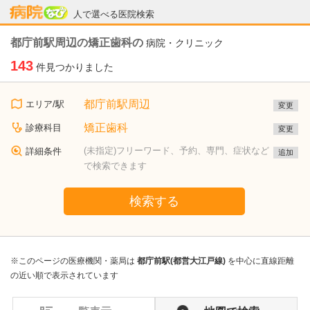
病院なび
人で選べる医院検索
都庁前駅周辺の矯正歯科の
病院・クリニック
143
件見つかりました
都庁前駅周辺
エリア/駅
変更
矯正歯科
診療科目
変更
(未指定)フリーワード、予約、専門、症状など
詳細条件
追加
で検索できます
検索する
※このページの医療機関・薬局は
都庁前駅(都営大江戸線)
を中心に直線距離
の近い順で表示されています