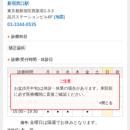
新宿西口駅
東京都新宿区西新宿1-3-3
品川ステーションビル6F
[地図]
03-3344-0535
診療科目
矯正歯科
診療/受付時間・休診日
診療時間
月
火
水
木
金
土
日
祝
11:00～13:00
●
●
お盆(8月中旬)は休診・休業の場合があります。来院前
11:00～13:30
●
●
●
●
に必ず医療機関に直接ご確認ください。
14:30～18:30
●
●
×閉じる
15:00～19:30
●
●
●
●
金曜日は隔週でお休みとなります。
備考: