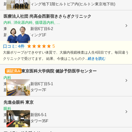
新宿国際ビルディング地下1階ヒルトピア内(ヒルトン東京地下街)
医療法人社団 尚高会
西新宿きさらぎクリニック
内科, 消化器内科, 循環器内科, ...
東京都新宿区
西新宿6丁目6-2
新宿国際ビルディング1F
5
口コミ:
4
件
大腸ポリープができやすい体質で、大腸内視鏡検査は人生4回目です。毎回違う
クリニックで受けてます。 結果、今後はこちらのク...
続きを読む
東京医科大学病院 健診予防医学センター
認証済み
内科
東京都新宿区
西新宿6丁目5-1
新宿アイランドタワー7F
先進会眼科 東京
眼科
東京都新宿区
西新宿6-5-1
新宿アイランドタワー35F