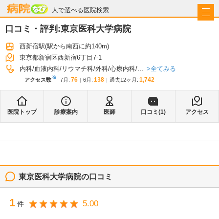
病院なび
人で選べる医院検索
口コミ・評判:
東京医科大学病院
西新宿駅
(駅から
南西に約140m
)
東京都新宿区西新宿6丁目7-1
全てみる
内科
血液内科
リウマチ科
外科
心療内科
...
※
76
138
1,742
アクセス数
7月
:
6月
:
過去12ヶ月:
医院トップ
診療案内
医師
口コミ(
1
)
アクセス
東京医科大学病院
の口コミ
1
5.00
件