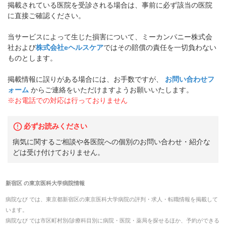
掲載されている医院を受診される場合は、事前に必ず該当の医院
に直接ご確認ください。
当サービスによって生じた損害について、ミーカンパニー株式会
社および
株式会社eヘルスケア
ではその賠償の責任を一切負わない
ものとします。
掲載情報に誤りがある場合には、お手数ですが、
お問い合わせフ
ォーム
からご連絡をいただけますようお願いいたします。
※お電話での対応は行っておりません
必ずお読みください
病気に関するご相談や各医院への個別のお問い合わせ・紹介な
どは受け付けておりません。
新宿区
の
東京医科大学病院
情報
病院なび では、
東京都
新宿区
の
東京医科大学病院
の
評判・求人・転職
情報を掲載して
います。
病院なび では市区町村別/診療科目別に病院・医院・薬局を探せるほか、予約ができる