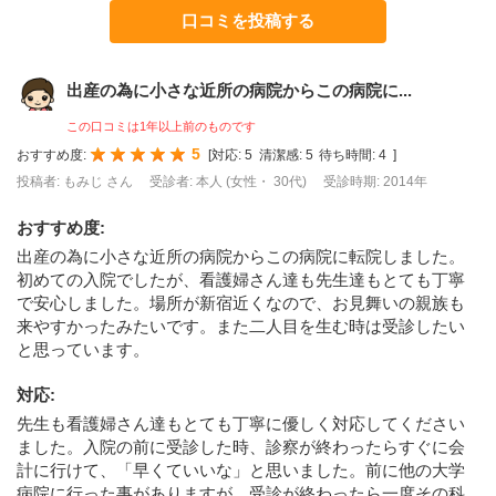
口コミを投稿する
出産の為に小さな近所の病院からこの病院に...
この口コミは1年以上前のものです
5
おすすめ度:
[
対応:
5
清潔感:
5
待ち時間:
4
]
投稿者: もみじ さん
受診者: 本人 (女性・ 30代)
受診時期: 2014年
おすすめ度
:
出産の為に小さな近所の病院からこの病院に転院しました。
初めての入院でしたが、看護婦さん達も先生達もとても丁寧
で安心しました。場所が新宿近くなので、お見舞いの親族も
来やすかったみたいです。また二人目を生む時は受診したい
と思っています。
対応
:
先生も看護婦さん達もとても丁寧に優しく対応してください
ました。入院の前に受診した時、診察が終わったらすぐに会
計に行けて、「早くていいな」と思いました。前に他の大学
病院に行った事がありますが、受診が終わったら一度その科