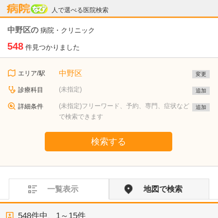
病院なび
人で選べる医院検索
中野区の
病院・クリニック
548
件見つかりました
中野区
エリア/駅
変更
(未指定)
診療科目
追加
(未指定)フリーワード、予約、専門、症状など
詳細条件
追加
で検索できます
検索する
一覧表示
地図で検索
548
件中、
1～15件