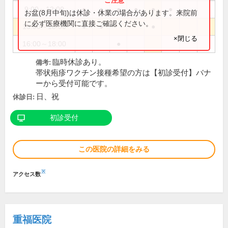
9:00～12:00
●
●
●
●
●
●
お盆(8月中旬)は休診・休業の場合があります。来院前
に必ず医療機関に直接ご確認ください。
15:00～18:00
●
●
●
×閉じる
16:00～18:00
●
臨時休診あり。
備考:
帯状疱疹ワクチン接種希望の方は【初診受付】バナ
ーから受付可能です。
日、祝
休診日:
初診受付
この医院の詳細をみる
※
アクセス数
重福医院