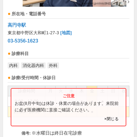
所在地・電話番号
高円寺駅
東京都中野区大和町1-27-3
[地図]
03-5356-1623
診療科目
内科
消化器内科
外科
診療/受付時間・休診日
診療時間
月
火
水
木
金
土
日
祝
9:00～12:00
●
●
●
●
●
お盆(8月中旬)は休診・休業の場合があります。来院前
に必ず医療機関に直接ご確認ください。
15:30～18:30
●
●
●
●
×閉じる
※水曜日は終日在宅診療
備考: