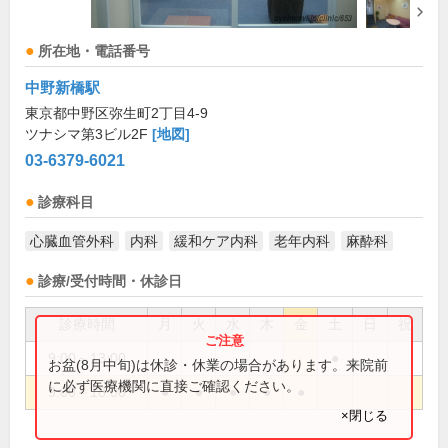
所在地・電話番号
中野新橋駅
東京都中野区弥生町2丁目4-9
ツナシマ第3ビル2F
[地図]
03-6379-6021
診療科目
心臓血管外科
内科
緩和ケア内科
老年内科
麻酔科
診療/受付時間・休診日
診療時間
月
火
水
木
金
土
日
祝
9:00～13:00
●
お盆(8月中旬)は休診・休業の場合があります。来院前
に必ず医療機関に直接ご確認ください。
9:00～18:00
●
●
●
●
●
×閉じる