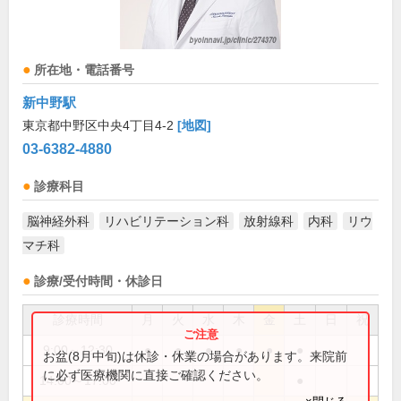
所在地・電話番号
新中野駅
東京都中野区中央4丁目4-2
[地図]
03-6382-4880
診療科目
脳神経外科
リハビリテーション科
放射線科
内科
リウ
マチ科
診療/受付時間・休診日
診療時間
月
火
水
木
金
土
日
祝
9:00～12:30
●
●
●
●
●
●
お盆(8月中旬)は休診・休業の場合があります。来院前
に必ず医療機関に直接ご確認ください。
14:00～17:00
●