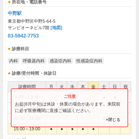
所在地・電話番号
中野駅
東京都中野区中野5-64-5
サンピオーネビル7階
[地図]
03-5942-7753
診療科目
内科
呼吸器内科
感染症内科
性感染症内科
診療/受付時間・休診日
診療時間
月
火
水
木
金
土
日
祝
9:00～12:00
●
●
お盆(8月中旬)は休診・休業の場合があります。来院前
10:00～13:00
●
●
●
●
●
に必ず医療機関に直接ご確認ください。
13:30～16:30
●
●
×閉じる
15:00～19:00
●
●
●
●
●