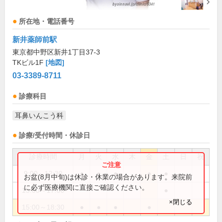
所在地・電話番号
新井薬師前駅
東京都中野区新井1丁目37-3
TKビル1F
[地図]
03-3389-8711
診療科目
耳鼻いんこう科
診療/受付時間・休診日
診療時間
月
火
水
木
金
土
日
祝
9:00～12:30
●
●
●
●
●
お盆(8月中旬)は休診・休業の場合があります。来院前
に必ず医療機関に直接ご確認ください。
15:00～17:00
●
×閉じる
15:00～18:30
●
●
●
●