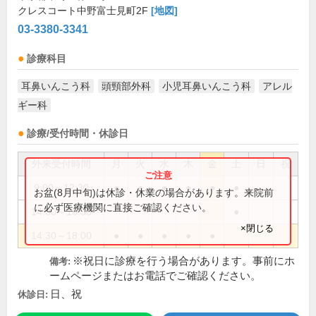
クレスコート中野富士見町2F
[地図]
03-3380-3341
診療科目
耳鼻いんこう科
頭頸部外科
小児耳鼻いんこう科
アレル
ギー科
診療/受付時間・休診日
外来受付時間
月
火
水
木
金
土
日
祝
9:00～12:30
●
●
●
●
●
●
お盆(8月中旬)は休診・休業の場合があります。来院前
に必ず医療機関に直接ご確認ください。
14:00～16:30
●
×閉じる
14:30～18:00
●
●
●
●
●
※祝日に診療を行う場合があります。事前にホ
備考:
ームページまたはお電話でご確認ください。
日、祝
休診日: