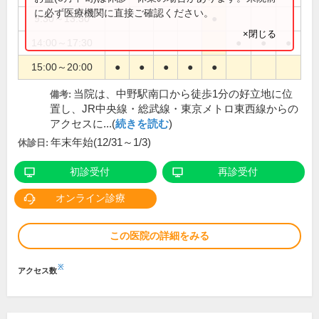
に必ず医療機関に直接ご確認ください。
9:30～13:30
●
×閉じる
14:00～17:30
●
●
●
15:00～20:00
●
●
●
●
●
当院は、中野駅南口から徒歩1分の好立地に位
備考:
置し、JR中央線・総武線・東京メトロ東西線からの
アクセスに...(
続きを読む
)
年末年始(12/31～1/3)
休診日:
初診受付
再診受付
オンライン診療
この医院の詳細をみる
※
アクセス数