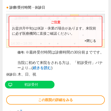
診療/受付時間・休診日
診療時間
月
火
水
木
金
土
日
祝
9:00～12:30
●
●
●
●
お盆(8月中旬)は休診・休業の場合があります。来院前
に必ず医療機関に直接ご確認ください。
9:00～13:00
●
×閉じる
14:30～18:30
●
●
●
●
※最終受付時間は診療時間の30分前までです。
備考:
当院に初めて来院をされる方は、「初診受付」バナ
ーより...(
続きを読む
)
木、日、祝
休診日:
初診受付
この医院の詳細をみる
※