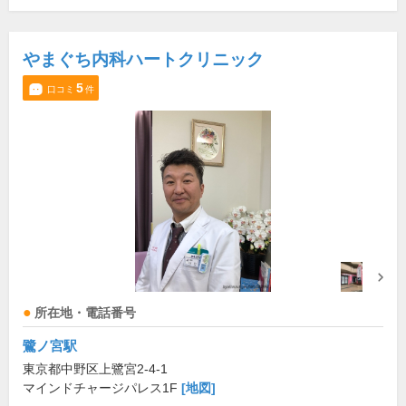
やまぐち内科ハートクリニック
5
口コミ
件
所在地・電話番号
鷺ノ宮駅
東京都中野区上鷺宮2-4-1
マインドチャージパレス1F
[地図]