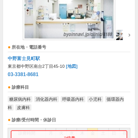
所在地・電話番号
中野富士見町駅
東京都中野区南台2丁目45-10
[地図]
03-3381-8681
診療科目
糖尿病内科
消化器内科
呼吸器内科
小児科
循環器内
科
皮膚科
診療/受付時間・休診日
診療時間
月
火
水
木
金
土
日
祝