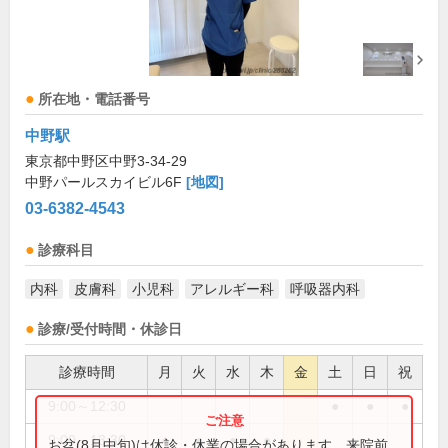
所在地・電話番号
中野駅
東京都中野区中野3-34-29
中野パールスカイビル6F
[地図]
03-6382-4543
診療科目
内科
皮膚科
小児科
アレルギー科
呼吸器内科
診療/受付時間・休診日
診療時間
月
火
水
木
金
土
日
祝
9:00～12:30
●
●
●
9:00～13:30
●
●
●
●
お盆(8月中旬)は休診・休業の場合があります。来院前