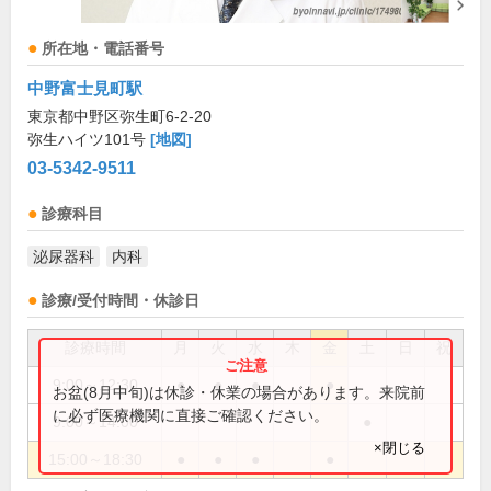
所在地・電話番号
中野富士見町駅
東京都中野区弥生町6-2-20
弥生ハイツ101号
[地図]
03-5342-9511
診療科目
泌尿器科
内科
診療/受付時間・休診日
診療時間
月
火
水
木
金
土
日
祝
9:00～12:30
●
●
●
●
お盆(8月中旬)は休診・休業の場合があります。来院前
に必ず医療機関に直接ご確認ください。
9:00～14:00
●
×閉じる
15:00～18:30
●
●
●
●