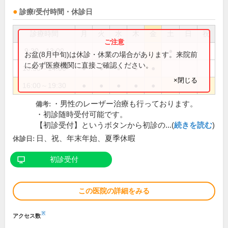
診療/受付時間・休診日
診療時間
月
火
水
木
金
土
日
祝
9:30～13:00
●
お盆(8月中旬)は休診・休業の場合があります。来院前
に必ず医療機関に直接ご確認ください。
10:30～14:00
●
●
●
●
●
×閉じる
16:00～19:30
●
●
●
●
●
・男性のレーザー治療も行っております。
備考:
・初診随時受付可能です。
【初診受付】というボタンから初診の...(
続きを読む
)
日、祝、年末年始、夏季休暇
休診日:
初診受付
この医院の詳細をみる
※
アクセス数