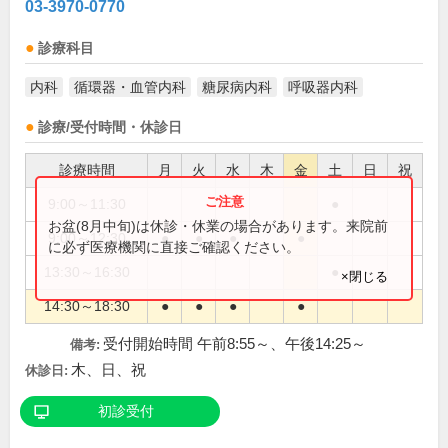
03-3970-0770
診療科目
内科
循環器・血管内科
糖尿病内科
呼吸器内科
診療/受付時間・休診日
診療時間
月
火
水
木
金
土
日
祝
9:00～11:30
●
お盆(8月中旬)は休診・休業の場合があります。来院前
9:00～12:30
●
●
●
●
に必ず医療機関に直接ご確認ください。
13:30～16:30
●
×閉じる
14:30～18:30
●
●
●
●
受付開始時間 午前8:55～、午後14:25～
備考:
木、日、祝
休診日:
初診受付