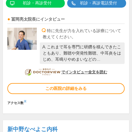
初診・再診受付
初診・再診電話受付
冨岡亮太
院長
にインタビュー
特に先生が力を入れている診療について
教えてください。
これまで耳を専門に研鑽を積んできたこ
ともあり、難聴や突発性難聴、中耳炎をは
じめ、耳鳴りやめまいなどの…
DOCTORVIEW
でインタビュー全文を読む
この医院の詳細をみる
※
アクセス数
新中野なべよこ内科