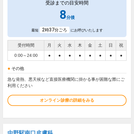
受診までの目安時間
8
分後
2
37
時
分ごろ
最短
にお呼びいたします
受付時間
月
火
水
木
金
土
日
祝
0:00～24:00
●
●
●
●
●
●
●
●
その他
急な発熱、悪天候など直接医療機関に掛かる事が困難な際にご
利用ください
オンライン診療の詳細をみる
中野駅南口皮膚科