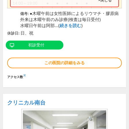
×閉じる
14:00～19:00
●
●
●
●
●
●木曜午前は女性医師によるリウマチ・膠原病
備考:
外来は木曜午前のみ診療(検査は毎日受付)
水曜日午前は阿部...(
続きを読む
)
日、祝
休診日:
初診受付
この医院の詳細をみる
※
アクセス数
クリニカル南台