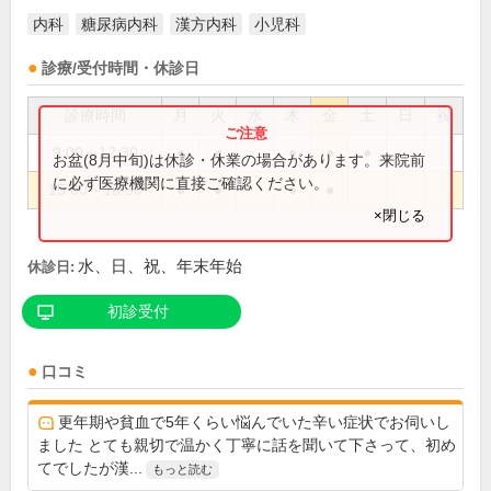
内科
糖尿病内科
漢方内科
小児科
診療/受付時間・休診日
診療時間
月
火
水
木
金
土
日
祝
9:00～12:30
●
●
●
●
●
お盆(8月中旬)は休診・休業の場合があります。来院前
に必ず医療機関に直接ご確認ください。
15:00～18:30
●
●
●
●
×閉じる
水、日、祝、年末年始
休診日:
初診受付
口コミ
更年期や貧血で5年くらい悩んでいた辛い症状でお伺いし
ました とても親切で温かく丁寧に話を聞いて下さって、初め
てでしたが漢...
もっと読む