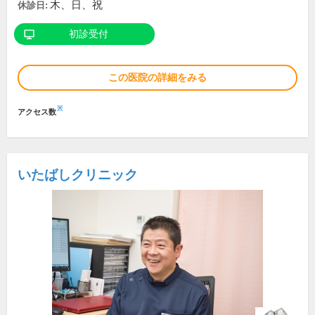
木、日、祝
休診日:
初診受付
この医院の詳細をみる
※
アクセス数
いたばしクリニック