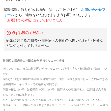
掲載情報に誤りがある場合には、お手数ですが、
お問い合わせフ
ォーム
からご連絡をいただけますようお願いいたします。
※お電話での対応は行っておりません
必ずお読みください
病気に関するご相談や各医院への個別のお問い合わせ・紹介な
どは受け付けておりません。
新宿区
の
医療法人社団涼友会 執行クリニック
情報
病院なび では、
東京都
新宿区
の
執行クリニック
の
評判・求人・転職
情報を掲載してい
ます。
病院なび では市区町村別/診療科目別に病院・医院・薬局を探せるほか、予約ができる
医療機関や、キーワードでの検索も可能です。
病院を探したい時、診療時間を調べたい時、医師求人や看護師求人、薬剤師求人情報
を知りたい時に便利です。
また、役立つ医療コラムなども掲載していますので、是非ご覧になってください。
関連キーワード:
内科 / 外科 / 整形外科 / リハビリテーション科 / クリニック / かかりつ
け