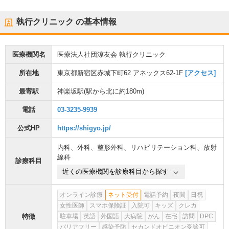
執行クリニック
の基本情報
医療機関名
医療法人社団涼友会 執行クリニック
所在地
東京都新宿区赤城下町62 アネックス62-1F
[アクセス]
最寄駅
神楽坂駅
(駅から
北に約180m
)
電話
03-3235-9939
公式HP
https://shigyo.jp/
内科
、
外科
、
整形外科
、
リハビリテーション科
、
放射
線科
診療科目
近くの医療機関を診療科目から探す
オンライン診療
ネット受付
電話予約
夜間
日祝
女性医師
スマホ保険証
入院可
キッズ
クレカ
特徴
駐車場
英語
外国語
大病院
がん
在宅
訪問
DPC
バリアフリー
感染予防
セカンドオピニオン受診可