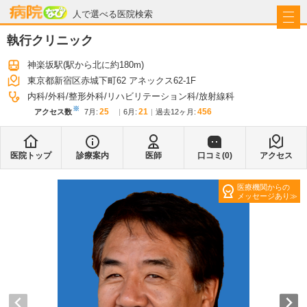
病院なび
人で選べる医院検索
執行クリニック
神楽坂駅
(駅から
北に約180m
)
東京都新宿区赤城下町62 アネックス62-1F
内科
外科
整形外科
リハビリテーション科
放射線科
※
25
21
456
アクセス数
7月
:
6月
:
過去12ヶ月:
医院トップ
診療案内
医師
口コミ(
0
)
アクセス
医療機関からの
メッセージあり