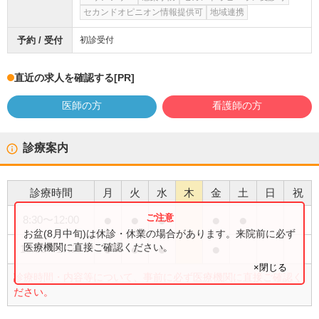
セカンドオピニオン情報提供可
地域連携
予約 / 受付
初診受付
直近の求人を確認する
[PR]
医師の方
看護師の方
診療案内
診療時間
月
火
水
木
金
土
日
祝
●
●
●
●
●
8:30
〜
12:00
お盆(8月中旬)は休診・休業の場合があります。来院前に必ず
●
●
●
●
医療機関に直接ご確認ください。
15:00
〜
17:30
×閉じる
診療時間・内容等について、事前に必ず医療機関に直接ご確認く
ださい。