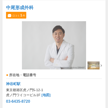
中尾形成外科
1
口コミ
件
所在地・電話番号
神谷町駅
東京都港区虎ノ門5-12-1
虎ノ門ワイコービル1F
[地図]
03-6435-8720