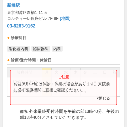
新橋駅
東京都港区新橋1-11-5
コルティーレ銀座ビル 7F 8F
[地図]
03-6263-9162
診療科目
消化器内科
泌尿器科
内科
診療/受付時間・休診日
診療時間
月
火
水
木
金
土
日
祝
10:00～14:00
●
●
●
●
●
●
●
お盆(8月中旬)は休診・休業の場合があります。来院前
に必ず医療機関に直接ご確認ください。
15:00～19:00
●
●
●
●
●
×閉じる
外来最終受付時間を午前の部13時40分、午後の
備考:
部18時40分とさせていただきます。