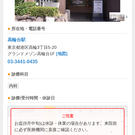
所在地・電話番号
高輪台駅
東京都港区高輪3丁目5-20
グランドメゾン高輪台1F
[地図]
03-3441-0435
診療科目
内科
診療/受付時間・休診日
診療時間
月
火
水
木
金
土
日
祝
9:00～12:30
●
●
●
●
●
お盆(8月中旬)は休診・休業の場合があります。来院前
に必ず医療機関に直接ご確認ください。
17:00～21:00
●