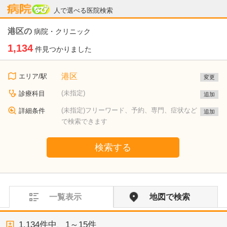
病院なび
人で選べる医院検索
港区の
病院・クリニック
1,134
件見つかりました
港区
エリア/駅
変更
(未指定)
診療科目
追加
(未指定)フリーワード、予約、専門、症状など
詳細条件
追加
で検索できます
検索する
一覧表示
地図で検索
1,134
件中、
1～15件