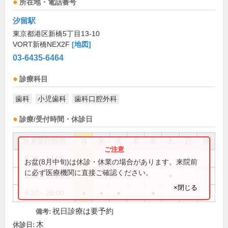
所在地・電話番号
汐留駅
東京都港区新橋5丁目13-10
VORT新橋NEX2F
[地図]
03-6435-6464
診療科目
歯科
小児歯科
歯科口腔外科
診療/受付時間・休診日
外来受付時間
月
火
水
木
金
土
日
祝
9:30～14:00
●
お盆(8月中旬)は休診・休業の場合があります。来院前
に必ず医療機関に直接ご確認ください。
9:30～17:00
●
×閉じる
9:30～20:00
●
●
●
●
祝日診療は要予約
備考:
木
休診日: