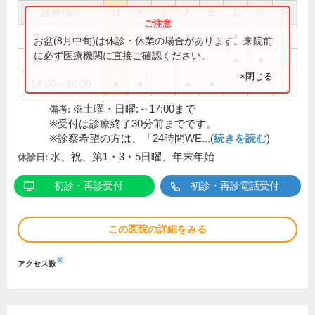
診療時間
月
火
水
木
金
土
日
祝
9:00～13:00
●
●
●
●
●
●
お盆(8月中旬)は休診・休業の場合があります。来院前
に必ず医療機関に直接ご確認ください。
14:00～17:00
●
●
×閉じる
14:00～18:00
●
●
●
●
※土曜・日曜:～17:00まで
備考:
※受付は診療終了30分前までです。
※診察希望の方は、「24時間WE...(
続きを読む
)
水、祝、第1・3・5日曜、年末年始
休診日:
初診・再診受付
初診・再診電話受付
この医院の詳細をみる
※
アクセス数