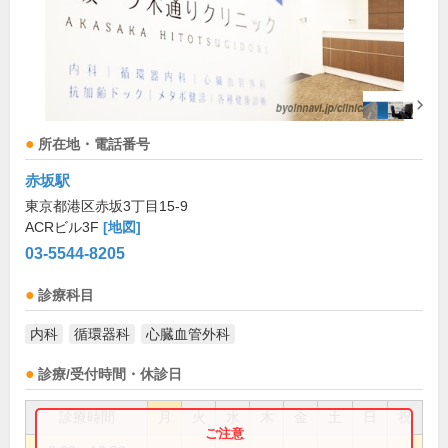
所在地・電話番号
赤坂駅
東京都港区赤坂3丁目15-9
ACRビル3F
[地図]
03-5544-8205
診療科目
内科
循環器科
心臓血管外科
診療/受付時間・休診日
診療時間
月
火
水
木
金
土
日
祝