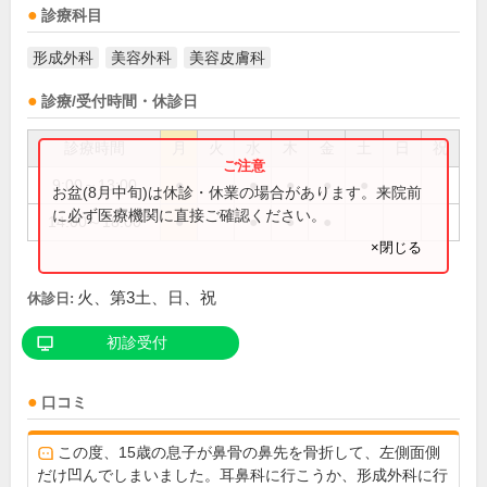
診療科目
形成外科
美容外科
美容皮膚科
診療/受付時間・休診日
診療時間
月
火
水
木
金
土
日
祝
9:00～13:00
●
●
●
●
●
お盆(8月中旬)は休診・休業の場合があります。来院前
に必ず医療機関に直接ご確認ください。
14:00～18:00
●
●
●
●
×閉じる
火、第3土、日、祝
休診日:
初診受付
口コミ
この度、15歳の息子が鼻骨の鼻先を骨折して、左側面側
だけ凹んでしまいました。耳鼻科に行こうか、形成外科に行