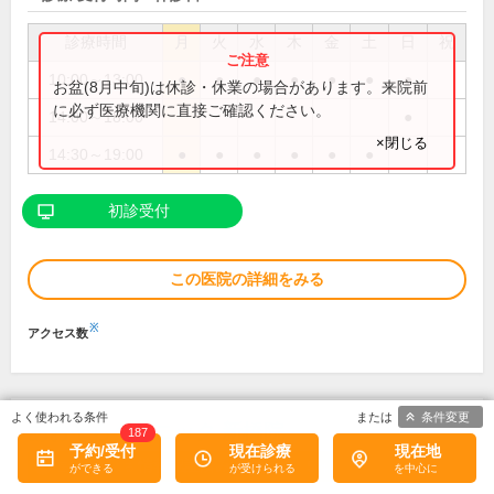
診療時間
月
火
水
木
金
土
日
祝
10:00～13:00
●
●
●
●
●
●
●
お盆(8月中旬)は休診・休業の場合があります。来院前
に必ず医療機関に直接ご確認ください。
14:00～18:00
●
×閉じる
14:30～19:00
●
●
●
●
●
●
初診受付
この医院の詳細をみる
※
アクセス数
条件変更
あおぞらクリニック 新橋院
187
予約/受付
現在診療
現在地
情報認証済み
5
医療機関による
口コミ
件