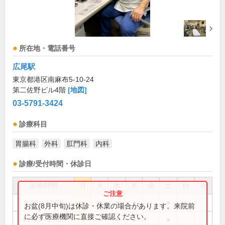
所在地・電話番号
広尾駅
東京都港区南麻布5-10-24
第二佐野ビル4階
[地図]
03-5791-3424
診療科目
胃腸科
外科
肛門科
内科
診療/受付時間・休診日
診療時間
月
火
水
木
金
土
日
祝
9:30～12:00
●
●
●
●
●
お盆(8月中旬)は休診・休業の場合があります。来院前
に必ず医療機関に直接ご確認ください。
15:30～17:30
●
●
●
●
●