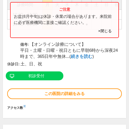
診療時間
月
火
水
木
金
土
日
祝
10:00～14:00
●
●
●
●
●
お盆(8月中旬)は休診・休業の場合があります。来院前
に必ず医療機関に直接ご確認ください。
16:00～20:00
●
●
●
●
●
×閉じる
【オンライン診療について】
備考:
平日・土曜・日曜・祝日ともに早朝6時から深夜24
時まで、365日年中無休...(
続きを読む
)
土、日、祝
休診日:
初診受付
この医院の詳細をみる
※
アクセス数