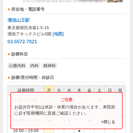
所在地・電話番号
溜池山王駅
東京都港区赤坂1-5-15
溜池アネックスビル5階
[地図]
03-5572-7821
診療科目
心療内科
内科
精神科
診療/受付時間・休診日
診療時間
月
火
水
木
金
土
日
祝
9:00～13:00
●
お盆(8月中旬)は休診・休業の場合があります。来院前
10:00～13:00
●
●
●
●
に必ず医療機関に直接ご確認ください。
15:00～18:00
●
●
●
×閉じる
16:00～19:00
●