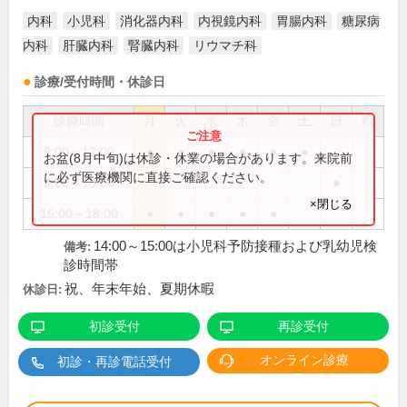
内科
小児科
消化器内科
内視鏡内科
胃腸内科
糖尿病
内科
肝臓内科
腎臓内科
リウマチ科
診療/受付時間・休診日
診療時間
月
火
水
木
金
土
日
祝
9:00～12:00
●
●
●
●
●
●
お盆(8月中旬)は休診・休業の場合があります。来院前
に必ず医療機関に直接ご確認ください。
9:00～13:00
●
×閉じる
15:00～18:00
●
●
●
●
●
14:00～15:00は小児科予防接種および乳幼児検
備考:
診時間帯
祝、年末年始、夏期休暇
休診日:
初診受付
再診受付
オンライン診療
初診・再診電話受付