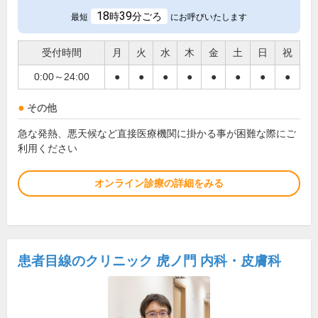
18
39
時
分ごろ
最短
にお呼びいたします
受付時間
月
火
水
木
金
土
日
祝
0:00～24:00
●
●
●
●
●
●
●
●
その他
急な発熱、悪天候など直接医療機関に掛かる事が困難な際にご
利用ください
オンライン診療の詳細をみる
患者目線のクリニック 虎ノ門 内科・皮膚科