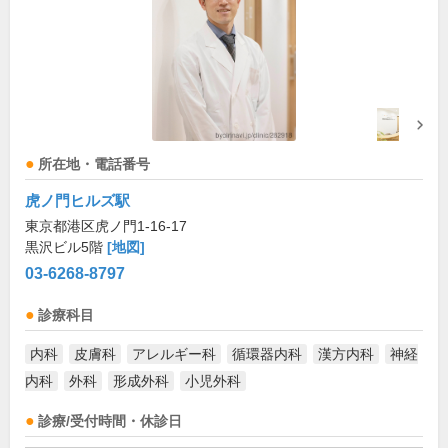
所在地・電話番号
虎ノ門ヒルズ駅
東京都港区虎ノ門1-16-17
黒沢ビル5階
[地図]
03-6268-8797
診療科目
内科
皮膚科
アレルギー科
循環器内科
漢方内科
神経
内科
外科
形成外科
小児外科
診療/受付時間・休診日