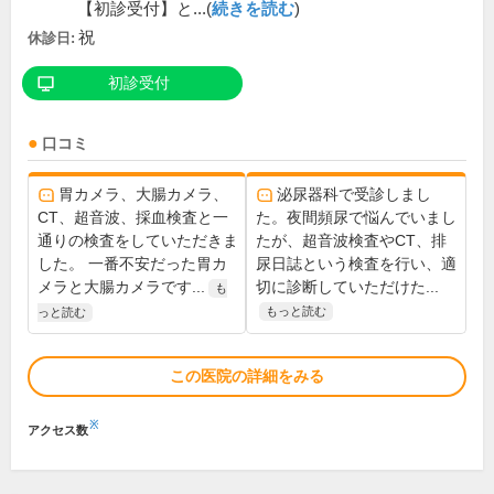
【初診受付】と...(
続きを読む
)
祝
休診日:
初診受付
口コミ
胃カメラ、大腸カメラ、
泌尿器科で受診しまし
CT、超音波、採血検査と一
た。夜間頻尿で悩んでいまし
通りの検査をしていただきま
たが、超音波検査やCT、排
した。 一番不安だった胃カ
尿日誌という検査を行い、適
メラと大腸カメラです...
切に診断していただけた...
も
もっと読む
っと読む
この医院の詳細をみる
※
アクセス数