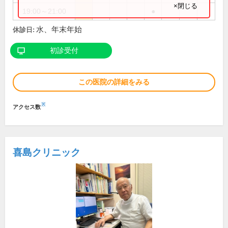
×閉じる
19:00～21:00
●
水、年末年始
休診日:
初診受付
この医院の詳細をみる
※
アクセス数
喜島クリニック