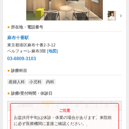
所在地・電話番号
麻布十番駅
東京都港区麻布十番2-3-12
ベルフォーレ麻布3階
[地図]
03-6809-3103
診療科目
産婦人科
小児科
内科
診療/受付時間・休診日
診療時間
月
火
水
木
金
土
日
祝
9:30～13:00
●
●
●
●
●
●
お盆(8月中旬)は休診・休業の場合があります。来院前
に必ず医療機関に直接ご確認ください。
14:30～16:30
●
●
●
●