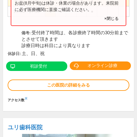
8:30～12:30
●
●
●
●
●
お盆(8月中旬)は休診・休業の場合があります。来院前
に必ず医療機関に直接ご確認ください。
13:30～17:30
●
●
●
●
×閉じる
受付終了時間は、各診療終了時間の30分前まで
備考:
とさせて頂きます
診療日時は科目により異なります
土、日、祝
休診日:
オンライン診療
初診受付
この医院の詳細をみる
※
アクセス数
ユリ歯科医院