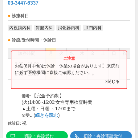
03-3447-6337
診療科目
内視鏡内科
胃腸内科
消化器内科
肛門内科
診療/受付時間・休診日
診療時間
月
火
水
木
金
土
日
祝
9:00～16:00
●
●
お盆(8月中旬)は休診・休業の場合があります。来院前
に必ず医療機関に直接ご確認ください。
9:00～18:00
●
●
●
●
●
×閉じる
【完全予約制】
備考:
(火)14:00~16:00:女性専用検査時間
▲土曜・日曜:～17:00まで
※受...(
続きを読む
)
祝
休診日:
初診・再診受付
初診・再診電話受付