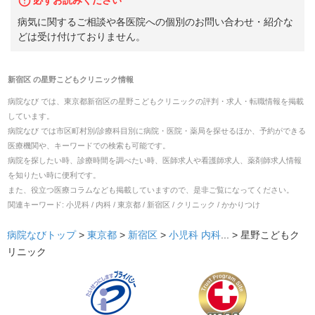
病気に関するご相談や各医院への個別のお問い合わせ・紹介な
どは受け付けておりません。
新宿区
の
星野こどもクリニック
情報
病院なび では、
東京都
新宿区
の
星野こどもクリニック
の
評判・求人・転職
情報を掲載
しています。
病院なび では市区町村別/診療科目別に病院・医院・薬局を探せるほか、予約ができる
医療機関や、キーワードでの検索も可能です。
病院を探したい時、診療時間を調べたい時、医師求人や看護師求人、薬剤師求人情報
を知りたい時に便利です。
また、役立つ医療コラムなども掲載していますので、是非ご覧になってください。
関連キーワード:
小児科 / 内科 / 東京都 / 新宿区 / クリニック / かかりつけ
病院なびトップ
>
東京都
>
新宿区
>
小児科
内科
... >
星野こどもク
リニック