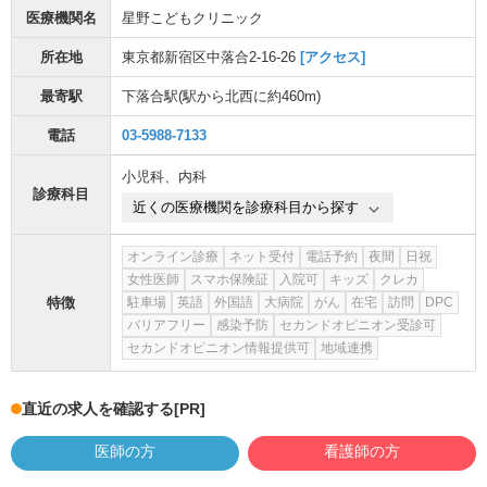
医療機関名
星野こどもクリニック
所在地
東京都新宿区中落合2-16-26
[アクセス]
最寄駅
下落合駅
(駅から
北西に約460m
)
電話
03-5988-7133
小児科
、
内科
診療科目
近くの医療機関を診療科目から探す
オンライン診療
ネット受付
電話予約
夜間
日祝
女性医師
スマホ保険証
入院可
キッズ
クレカ
特徴
駐車場
英語
外国語
大病院
がん
在宅
訪問
DPC
バリアフリー
感染予防
セカンドオピニオン受診可
セカンドオピニオン情報提供可
地域連携
直近の求人を確認する
[PR]
医師の方
看護師の方