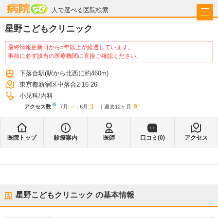
病院なび
人で選べる医院検索
星野こどもクリニック
最終情報更新日から5年以上が経過しています。
事前に必ず該当の医療機関に直接ご確認ください。
下落合駅
(駅から
北西に約460m
)
東京都新宿区中落合2-16-26
小児科
内科
※
--
1
9
アクセス数
7月
:
6月
:
過去12ヶ月:
医院トップ
診療案内
医師
口コミ(
0
)
アクセス
星野こどもクリニック
の基本情報