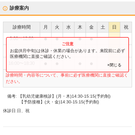
診療案内
診療時間
月
火
水
木
金
土
日
祝
●
●
●
●
9:00
〜
12:00
●
●
お盆(8月中旬)は休診・休業の場合があります。来院前に必ず
9:00
〜
13:00
医療機関に直接ご確認ください。
●
●
●
●
16:00
〜
18:30
×閉じる
診療時間・内容等について、事前に必ず医療機関に直接ご確認く
ださい。
備考:
【乳幼児健康検診】(月・木)14:30-15:15(予約制)
【予防接種】(火・金)14:30-15:15(予約制)
休診日:
日、祝