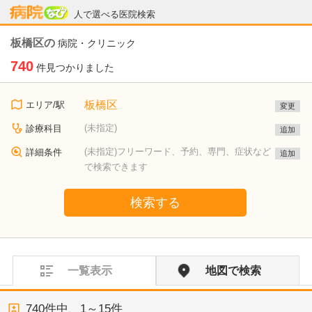
病院なび
人で選べる医院検索
板橋区の
病院・クリニック
740
件見つかりました
板橋区
エリア/駅
変更
(未指定)
診療科目
追加
(未指定)フリーワード、予約、専門、症状など
詳細条件
追加
で検索できます
検索する
一覧表示
地図で検索
740
件中、
1～15件