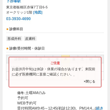
下赤塚駅
東京都板橋区赤塚7丁目6-5
オークリッジ1階
[地図]
03-3930-4690
診療科目
形成外科
皮膚科
診療/受付時間・休診日
診療時間
月
火
水
木
金
土
日
祝
10:00～13:00
●
●
●
●
●
お盆(8月中旬)は休診・休業の場合があります。来院前
に必ず医療機関に直接ご確認ください。
15:00～18:00
●
●
●
●
×閉じる
土曜AMのみ
備考:
予約可
WEB予約可
受付時間AM9:45～12:45(初診12:30)、PM14:4...(
続き