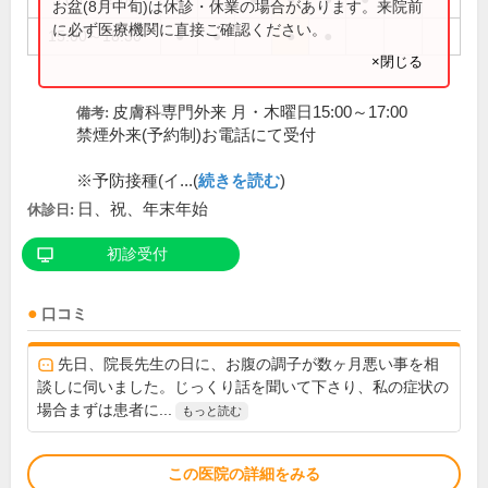
お盆(8月中旬)は休診・休業の場合があります。来院前
に必ず医療機関に直接ご確認ください。
15:00～18:30
●
●
●
●
×閉じる
皮膚科専門外来 月・木曜日15:00～17:00
備考:
禁煙外来(予約制)お電話にて受付
※予防接種(イ...(
続きを読む
)
日、祝、年末年始
休診日:
初診受付
口コミ
先日、院長先生の日に、お腹の調子が数ヶ月悪い事を相
談しに伺いました。じっくり話を聞いて下さり、私の症状の
場合まずは患者に...
もっと読む
この医院の詳細をみる