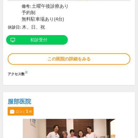
土曜午後診療あり
備考:
予約制
無料駐車場あり(4台)
木、日、祝
休診日:
初診受付
この医院の詳細をみる
※
アクセス数
服部医院
1
口コミ
件