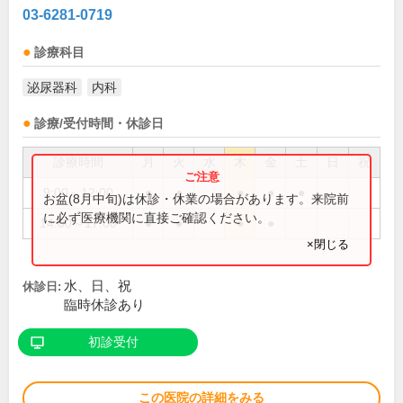
03-6281-0719
診療科目
泌尿器科
内科
診療/受付時間・休診日
診療時間
月
火
水
木
金
土
日
祝
9:00～12:00
●
●
●
●
●
お盆(8月中旬)は休診・休業の場合があります。来院前
に必ず医療機関に直接ご確認ください。
14:00～17:00
●
●
●
●
×閉じる
水、日、祝
休診日:
臨時休診あり
初診受付
この医院の詳細をみる