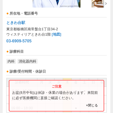
所在地・電話番号
ときわ台駅
東京都板橋区南常盤台1丁目34-2
ウィスティリアときわ台1階
[地図]
03-6909-5705
診療科目
内科
消化器内科
診療/受付時間・休診日
診療時間
月
火
水
木
金
土
日
祝
9:00～12:00
●
●
●
●
●
お盆(8月中旬)は休診・休業の場合があります。来院前
に必ず医療機関に直接ご確認ください。
15:30～18:00
●
●
●
×閉じる
16:00～18:00
●