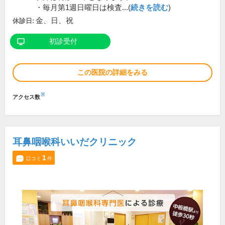
・毎月第1週日曜日は検査...(
続きを読む
)
金、日、祝
休診日:
初診受付
この医院の詳細をみる
※
アクセス数
耳鼻咽喉科いいだクリニック
1
口コミ
件