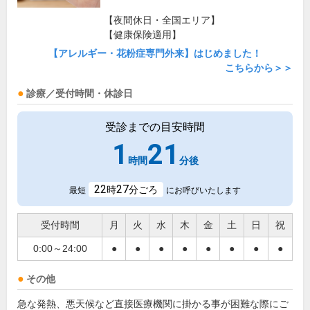
【夜間休日・全国エリア】
【健康保険適用】
【アレルギー・花粉症専門外来】はじめました！
こちらから＞＞
診療／受付時間・休診日
受診までの目安時間
1
21
時間
分後
22
27
時
分ごろ
最短
にお呼びいたします
受付時間
月
火
水
木
金
土
日
祝
0:00～24:00
●
●
●
●
●
●
●
●
その他
急な発熱、悪天候など直接医療機関に掛かる事が困難な際にご