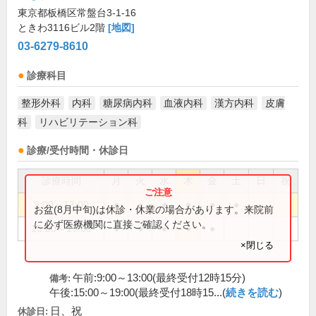
東京都板橋区常盤台3-1-16
ときわ3116ビル2階
[地図]
03-6279-8610
診療科目
整形外科
内科
糖尿病内科
血液内科
漢方内科
皮膚
科
リハビリテーション科
診療/受付時間・休診日
診療時間
月
火
水
木
金
土
日
祝
9:00～13:00
●
●
●
●
●
●
お盆(8月中旬)は休診・休業の場合があります。来院前
に必ず医療機関に直接ご確認ください。
15:00～19:00
●
●
●
●
●
×閉じる
午前:9:00～13:00(最終受付12時15分)
備考:
午後:15:00～19:00(最終受付18時15...(
続きを読む
)
日、祝
休診日: