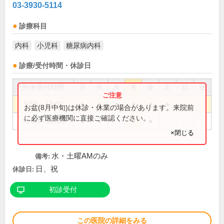
03-3930-5114
診療科目
内科
小児科
糖尿病内科
診療/受付時間・休診日
外来受付時間
月
火
水
木
金
土
日
祝
9:00～13:00
●
●
●
●
●
●
お盆(8月中旬)は休診・休業の場合があります。来院前
に必ず医療機関に直接ご確認ください。
16:00～20:00
●
●
●
●
×閉じる
水・土曜AMのみ
備考:
日、祝
休診日:
初診受付
この医院の詳細をみる