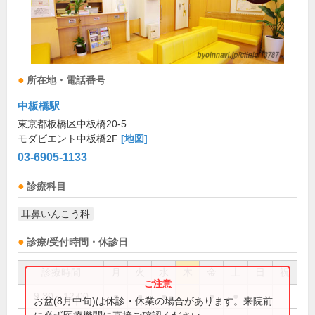
所在地・電話番号
中板橋駅
東京都板橋区中板橋20-5
モダビエント中板橋2F
[地図]
03-6905-1133
診療科目
耳鼻いんこう科
診療/受付時間・休診日
診療時間
月
火
水
木
金
土
日
祝
9:30～12:00
●
●
●
●
●
お盆(8月中旬)は休診・休業の場合があります。来院前