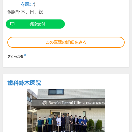
を読む
)
木、日、祝
休診日:
初診受付
この医院の詳細をみる
※
アクセス数
歯科鈴木医院