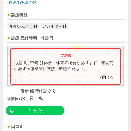
03-5375-8733
診療科目
耳鼻いんこう科
アレルギー科
診療/受付時間・休診日
外来受付時間
月
火
水
木
金
土
日
祝
9:00～11:45
●
●
●
●
お盆(8月中旬)は休診・休業の場合があります。来院前
に必ず医療機関に直接ご確認ください。
9:00～12:45
●
×閉じる
15:00～18:30
●
●
●
●
臨時休診あり
備考:
水、日、祝
休診日:
初診受付
口コミ