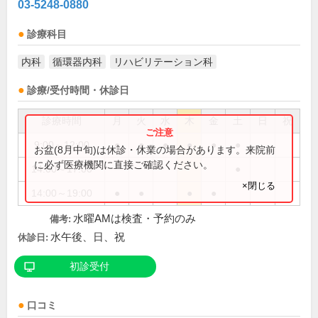
03-5248-0880
診療科目
内科
循環器内科
リハビリテーション科
診療/受付時間・休診日
診療時間
月
火
水
木
金
土
日
祝
9:00～12:00
●
●
●
●
●
●
お盆(8月中旬)は休診・休業の場合があります。来院前
に必ず医療機関に直接ご確認ください。
14:00～17:00
●
×閉じる
14:00～19:00
●
●
●
●
水曜AMは検査・予約のみ
備考:
水午後、日、祝
休診日:
初診受付
口コミ