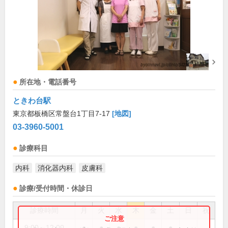
所在地・電話番号
ときわ台駅
東京都板橋区常盤台1丁目7-17
[地図]
03-3960-5001
診療科目
内科
消化器内科
皮膚科
診療/受付時間・休診日
診療時間
月
火
水
木
金
土
日
祝
9:00～12:00
●
●
●
●
●
●