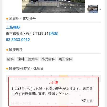
所在地・電話番号
上板橋駅
東京都板橋区桜川3丁目5-14
[地図]
03-3933-0912
診療科目
歯科
歯科口腔外科
小児歯科
矯正歯科
診療/受付時間・休診日
診療時間
月
火
水
木
金
土
日
祝
8:30～12:30
●
●
●
●
お盆(8月中旬)は休診・休業の場合があります。来院前
に必ず医療機関に直接ご確認ください。
8:30～17:00
●
×閉じる
14:40～18:00
●
●
●
●