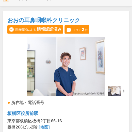
おおの耳鼻咽喉科クリニック
情報認証済み
2
医療機関による
口コミ
件
所在地・電話番号
板橋区役所前駅
東京都板橋区板橋2丁目66-16
板橋266ビル2階
[地図]