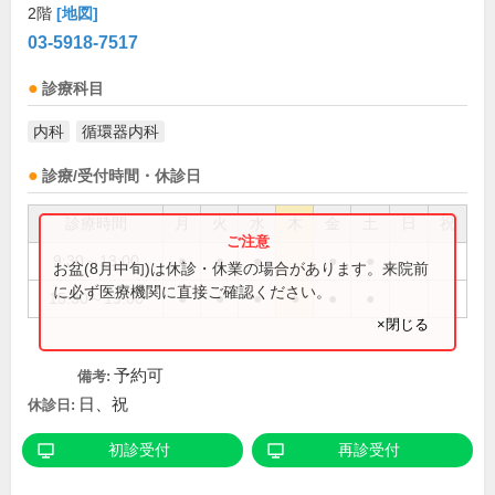
2階
[地図]
03-5918-7517
診療科目
内科
循環器内科
診療/受付時間・休診日
診療時間
月
火
水
木
金
土
日
祝
9:30～13:00
●
●
●
●
●
お盆(8月中旬)は休診・休業の場合があります。来院前
に必ず医療機関に直接ご確認ください。
15:30～19:00
●
●
●
●
●
●
×閉じる
予約可
備考:
日、祝
休診日:
初診受付
再診受付