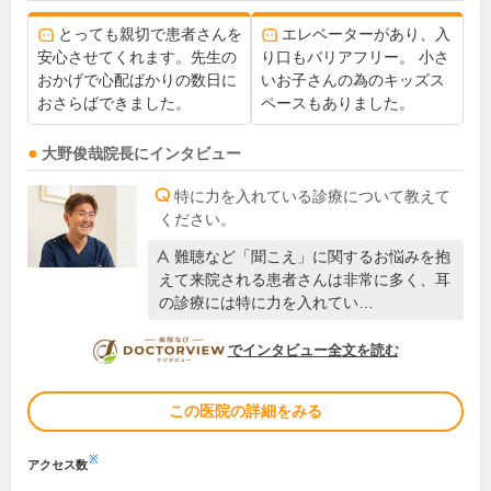
とっても親切で患者さんを
エレベーターがあり、入
安心させてくれます。先生の
り口もバリアフリー。 小さ
おかげで心配ばかりの数日に
いお子さんの為のキッズス
おさらばできました。
ペースもありました。
大野俊哉
院長
にインタビュー
特に力を入れている診療について教えて
ください。
難聴など「聞こえ」に関するお悩みを抱
えて来院される患者さんは非常に多く、耳
の診療には特に力を入れてい…
DOCTORVIEW
でインタビュー全文を読む
この医院の詳細をみる
※
アクセス数