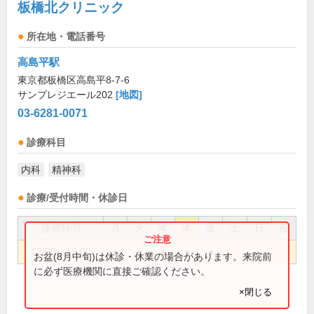
板橋北クリニック
所在地・電話番号
高島平駅
東京都板橋区高島平8-7-6
サンプレジエール202
[地図]
03-6281-0071
診療科目
内科
精神科
診療/受付時間・休診日
診療時間
月
火
水
木
金
土
日
祝
12:00～13:00
●
●
●
●
●
お盆(8月中旬)は休診・休業の場合があります。来院前
に必ず医療機関に直接ご確認ください。
×閉じる