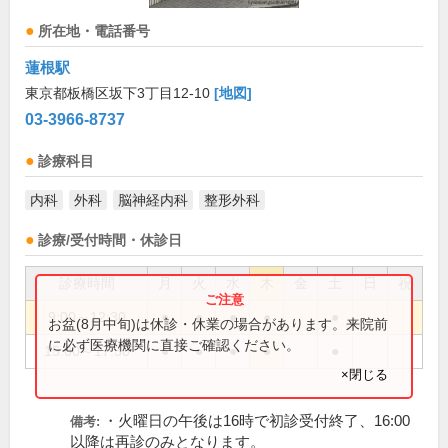
所在地・電話番号
蓮根駅
東京都板橋区坂下3丁目12-10
[地図]
03-3966-8737
診療科目
内科
外科
脳神経内科
整形外科
診療/受付時間・休診日
診療時間
月
火
水
木
金
土
日
祝
9:00～12:30
●
●
●
●
●
お盆(8月中旬)は休診・休業の場合があります。来院前
に必ず医療機関に直接ご確認ください。
15:00～17:30
●
●
●
●
●
×閉じる
・火曜日の午後は16時で初診受付終了、16:00
備考:
以降は再診のみとなります。