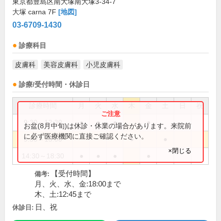
東京都豊島区南大塚南大塚3-34-7
大塚 carna 7F
[地図]
03-6709-1430
診療科目
皮膚科
美容皮膚科
小児皮膚科
診療/受付時間・休診日
診療時間
月
火
水
木
金
土
日
祝
9:30～12:30
●
●
●
●
お盆(8月中旬)は休診・休業の場合があります。来院前
に必ず医療機関に直接ご確認ください。
9:30～13:00
●
●
×閉じる
14:30～18:30
●
●
●
●
【受付時間】
備考:
月、火、水、金:18:00まで
木、土:12:45まで
日、祝
休診日: