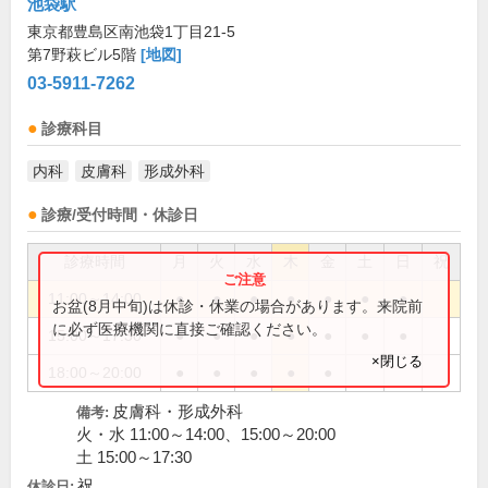
池袋駅
東京都豊島区南池袋1丁目21-5
第7野萩ビル5階
[地図]
03-5911-7262
診療科目
内科
皮膚科
形成外科
診療/受付時間・休診日
診療時間
月
火
水
木
金
土
日
祝
11:00～14:00
●
●
●
●
●
●
●
お盆(8月中旬)は休診・休業の場合があります。来院前
に必ず医療機関に直接ご確認ください。
15:00～17:30
●
●
●
●
●
●
●
×閉じる
18:00～20:00
●
●
●
●
●
皮膚科・形成外科
備考:
火・水 11:00～14:00、15:00～20:00
土 15:00～17:30
祝
休診日: