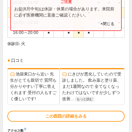
10:00～14:00
●
●
●
お盆(8月中旬)は休診・休業の場合があります。来院前
11:00～14:00
●
●
●
●
に必ず医療機関に直接ご確認ください。
16:00～19:00
●
●
●
×閉じる
16:00～20:00
●
●
●
●
火
休診日:
口コミ
池袋東口から近い 先
にきびが悪化していたので受
生がとても親切で 質問も
診しました。 飲み薬と塗り薬、
分かりやすい丁寧に答え
まだ1週間なので 全てなくなっ
くれます 受付の人もすご
たわけではないですが少しずつ
く優しいです!
改善...
もっと読む
この医院の詳細をみる
※
アクセス数