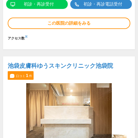
初診・再診受付
初診・再診電話受付
この医院の詳細をみる
※
アクセス数
池袋皮膚科ゆうスキンクリニック池袋院
1
口コミ
件