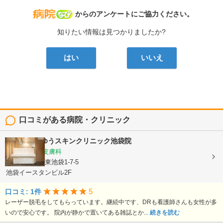
病院なび
からのアンケートにご協力ください。
知りたい情報は見つかりましたか?
はい
いいえ
口コミがある病院・クリニック
池袋皮膚科ゆうスキンクリニック池袋院
皮膚科, 美容皮膚科
東京都豊島区東池袋1-7-5
池袋イースタンビル2F
5
口コミ: 1件
レーザー脱毛をしてもらっています。継続中です、DRも看護師さんも女性が多
いので安心です。 院内が静かで置いてある雑誌とか...
続きを読む