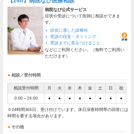
【24h】
病院なび医療相談
病院なび公式サービス
症状や受診について医師に相談ができま
す。
症状に適した診療科
受診の目安・タイミング
受診までに気をつけること
などにご利用ください。（無料でご利用い
ただけます）
相談／受付時間
相談受付時間
月
火
水
木
金
土
日
祝
0:00～24:00
●
●
●
●
●
●
●
●
※24時間365日、受け付けています。休日深夜時間帯の回答には
時間を要する場合があります。
その他