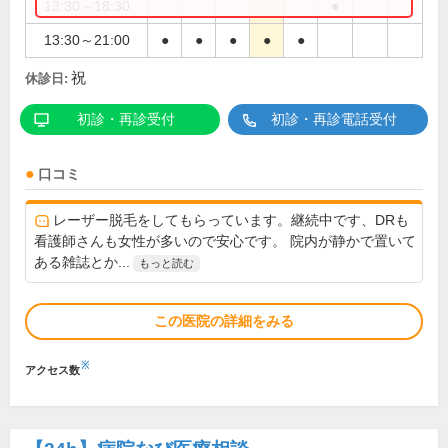
13:30～18:30
●
13:30～21:00
●
●
●
●
●
祝
休診日:
初診・再診受付
初診・再診電話受付
口コミ
レーザー脱毛をしてもらっています。継続中です、DRも
看護師さんも女性が多いので安心です。 院内が静かで置いて
ある雑誌とか...
もっと読む
この医院の詳細をみる
※
アクセス数