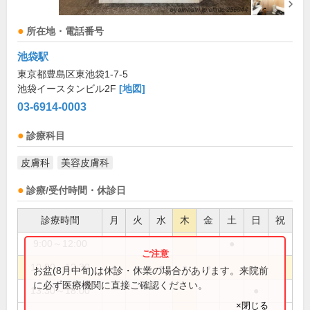
所在地・電話番号
池袋駅
東京都豊島区東池袋1-7-5
池袋イースタンビル2F
[地図]
03-6914-0003
診療科目
皮膚科
美容皮膚科
診療/受付時間・休診日
診療時間
月
火
水
木
金
土
日
祝
9:00～12:00
●
10:00～12:30
●
●
●
●
●
●
お盆(8月中旬)は休診・休業の場合があります。来院前
に必ず医療機関に直接ご確認ください。
13:30～18:00
●
×閉じる