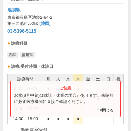
池袋駅
東京都豊島区池袋2-64-2
第三西池ビル2階
[地図]
03-5396-5115
診療科目
内科
皮膚科
診療/受付時間・休診日
診療時間
月
火
水
木
金
土
日
祝
8:30～12:00
●
●
●
●
お盆(8月中旬)は休診・休業の場合があります。来院前
9:30～12:30
●
●
に必ず医療機関に直接ご確認ください。
14:30～16:30
●
●
×閉じる
14:30～18:00
●
●
●
●
診察受付
備考: