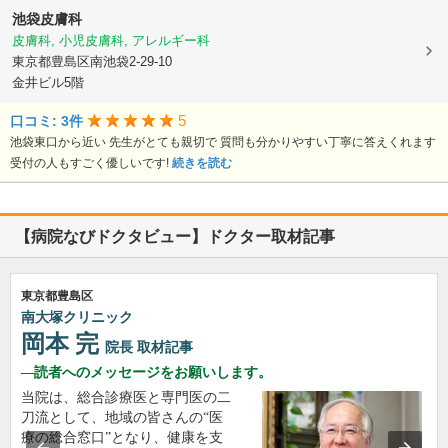
池袋皮膚科
皮膚科, 小児皮膚科, アレルギー科
東京都豊島区南池袋2-29-10
金井ビル5階
5
口コミ: 3件
池袋東口から近い 先生がとても親切で 質問も分かりやすい丁寧に答えくれます
受付の人もすごく優しいです!
続きを読む
【病院なびドクタビュー】ドクター取材記事
東京都豊島区
南大塚クリニック
岡本 完
院長
取材記事
読者へのメッセージをお願いします。
当院は、総合診療医と専門医の二
刀流として、地域の皆さんの“医
療の総合窓口”となり、健康を支