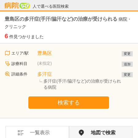
病院なび
人で選べる医院検索
豊島区の多汗症(手汗/脇汗など)の治療が受けられる
病院・
クリニック
6
件見つかりました
豊島区
エリア/駅
変更
(未指定)
診療科目
追加
多汗症
詳細条件
変更
多汗症(手汗/脇汗など)の治療が受けられ
る病院
検索する
一覧表示
地図で検索