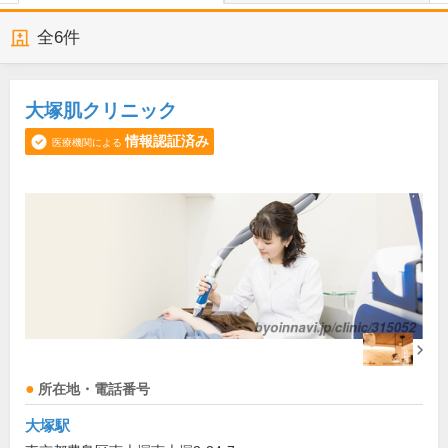
全
6
件
大塚肌クリニック
情報認証済み
医療機関による
所在地・電話番号
大塚駅