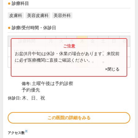
診療科目
皮膚科
美容皮膚科
美容外科
診療/受付時間・休診日
診療時間
月
火
水
木
金
土
日
祝
10:00～13:00
●
●
●
●
●
お盆(8月中旬)は休診・休業の場合があります。来院前
に必ず医療機関に直接ご確認ください。
14:30～18:30
●
●
●
●
●
×閉じる
土曜午後は予約診察
備考:
予約優先
木、日、祝
休診日:
この医院の詳細をみる
※
アクセス数