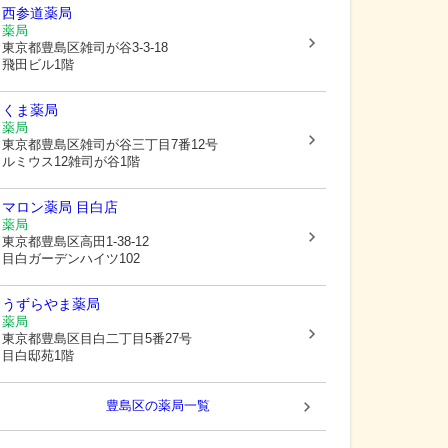
西参道薬局
薬局
東京都豊島区
雑司が谷3-3-18
飛田ビル1階
くま薬局
薬局
東京都豊島区
雑司が谷三丁目7番12号
ルミウス12雑司が谷1階
マロン薬局 目白店
薬局
東京都豊島区
高田1-38-12
目白ガーデンハイツ102
うずらやま薬局
薬局
東京都豊島区
目白二丁目5番27号
目白邸苑1階
豊島区
の薬局一覧