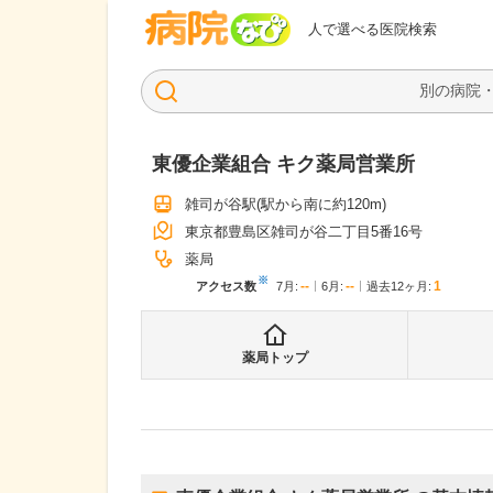
病院なび
人で選べる医院検索
東優企業組合 キク薬局営業所
雑司が谷駅
(駅から
南に約120m
)
東京都豊島区雑司が谷二丁目5番16号
薬局
※
--
--
1
アクセス数
7月
:
6月
:
過去12ヶ月:
薬局トップ