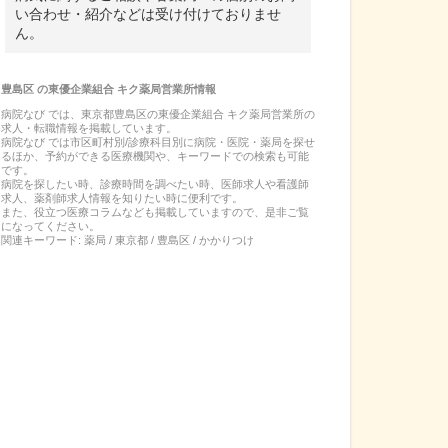
い合わせ・紹介などは受け付けておりませ
ん。
豊島区
の
東優企業組合 キク薬局営業所
情報
病院なび では、
東京都
豊島区
の
東優企業組合 キク薬局営業所
の
求人・転職
情報を掲載しています。
病院なび では市区町村別/診療科目別に病院・医院・薬局を探せ
るほか、予約ができる医療機関や、キーワードでの検索も可能
です。
病院を探したい時、診療時間を調べたい時、医師求人や看護師
求人、薬剤師求人情報を知りたい時に便利です。
また、役立つ医療コラムなども掲載していますので、是非ご覧
になってください。
関連キーワード:
薬局 / 東京都 / 豊島区 / かかりつけ