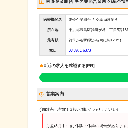
東優企業組合 キク薬局営業所
の基本情
医療機関名
東優企業組合 キク薬局営業所
所在地
東京都豊島区雑司が谷二丁目5番16
最寄駅
雑司が谷駅
(駅から
南に約120m
)
電話
03-3971-6373
直近の求人を確認する
[PR]
営業案内
(
調剤受付時間
は直接お問い合わせください)
お盆(8月中旬)は休診・休業の場合がありま