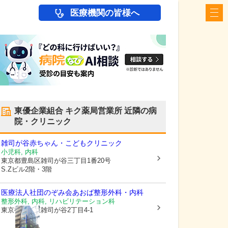
医療機関の皆様へ
東優企業組合 キク薬局営業所
近隣の病
院・クリニック
雑司が谷赤ちゃん・こどもクリニック
小児科, 内科
東京都豊島区
雑司が谷三丁目1番20号
S.Zビル2階・3階
医療法人社団のぞみ会
あおば整形外科・内科
整形外科, 内科, リハビリテーション科
東京都豊島区
雑司が谷2丁目4-1