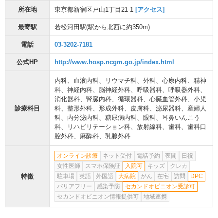
所在地
東京都新宿区戸山1丁目21-1
[アクセス]
最寄駅
若松河田駅
(駅から
北西に約350m
)
電話
03-3202-7181
公式HP
http://www.hosp.ncgm.go.jp/index.html
内科
、
血液内科
、
リウマチ科
、
外科
、
心療内科
、
精神
科
、
神経内科
、
脳神経外科
、
呼吸器科
、
呼吸器外科
、
消化器科
、
腎臓内科
、
循環器科
、
心臓血管外科
、
小児
診療科目
科
、
整形外科
、
形成外科
、
皮膚科
、
泌尿器科
、
産婦人
科
、
内分泌内科
、
糖尿病内科
、
眼科
、
耳鼻いんこう
科
、
リハビリテーション科
、
放射線科
、
歯科
、
歯科口
腔外科
、
麻酔科
、
乳腺外科
オンライン診療
ネット受付
電話予約
夜間
日祝
女性医師
スマホ保険証
入院可
キッズ
クレカ
特徴
駐車場
英語
外国語
大病院
がん
在宅
訪問
DPC
バリアフリー
感染予防
セカンドオピニオン受診可
セカンドオピニオン情報提供可
地域連携