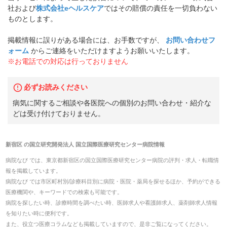
社および
株式会社eヘルスケア
ではその賠償の責任を一切負わない
ものとします。
掲載情報に誤りがある場合には、お手数ですが、
お問い合わせフ
ォーム
からご連絡をいただけますようお願いいたします。
※お電話での対応は行っておりません
必ずお読みください
病気に関するご相談や各医院への個別のお問い合わせ・紹介な
どは受け付けておりません。
新宿区
の
国立研究開発法人 国立国際医療研究センター病院
情報
病院なび では、
東京都
新宿区
の
国立国際医療研究センター病院
の
評判・求人・転職
情
報を掲載しています。
病院なび では市区町村別/診療科目別に病院・医院・薬局を探せるほか、予約ができる
医療機関や、キーワードでの検索も可能です。
病院を探したい時、診療時間を調べたい時、医師求人や看護師求人、薬剤師求人情報
を知りたい時に便利です。
また、役立つ医療コラムなども掲載していますので、是非ご覧になってください。