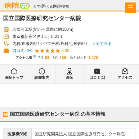
病院なび
人で選べる医院検索
国立国際医療研究センター病院
若松河田駅
(駅から
北西に約350m
)
東京都新宿区戸山1丁目21-1
全てみる
内科
血液内科
リウマチ科
外科
心療内科
...
口コミ:
1
件
5.00
※
93
109
1,470
アクセス数
7月
:
6月
:
過去12ヶ月:
医院トップ
診療案内
医師
口コミ(
1
)
アクセス
国立国際医療研究センター病院
の基本情報
医療機関名
国立研究開発法人 国立国際医療研究センター病院