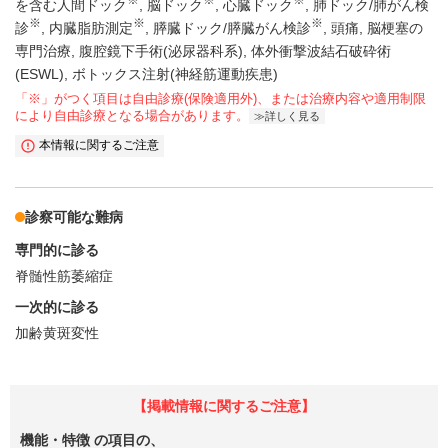
を含む人間ドック
脳ドック
心臓ドック
肺ドック/肺がん検
※
※
※
診
内臓脂肪測定
膵臓ドック/膵臓がん検診
頭痛
脳梗塞の
専門治療
腹腔鏡下手術(泌尿器科系)
体外衝撃波結石破砕術
(ESWL)
ボトックス注射(神経筋運動疾患)
「※」がつく項目は自由診療(保険適用外)、または治療内容や適用制限
により自由診療となる場合があります。
詳しく見る
本情報に関するご注意
診察可能な難病
専門的に診る
脊髄性筋萎縮症
一次的に診る
加齢黄斑変性
【掲載情報に関するご注意】
機能・特徴
の項目の、