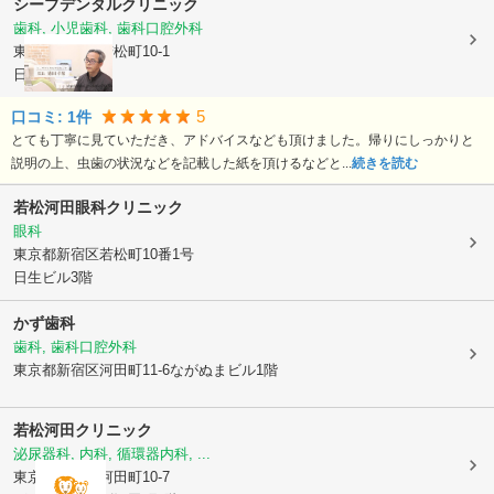
シープデンタルクリニック
歯科, 小児歯科, 歯科口腔外科
東京都新宿区
若松町10-1
日生ビル4階
5
口コミ:
1
件
とても丁寧に見ていただき、アドバイスなども頂けました。帰りにしっかりと
説明の上、虫歯の状況などを記載した紙を頂けるなどと...
続きを読む
若松河田眼科クリニック
眼科
東京都新宿区
若松町10番1号
日生ビル3階
かず歯科
歯科, 歯科口腔外科
東京都新宿区
河田町11-6ながぬまビル1階
若松河田クリニック
泌尿器科, 内科, 循環器内科, ...
東京都新宿区
河田町10-7