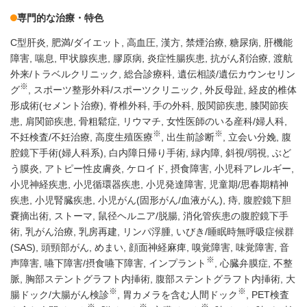
専門的な治療・特色
C型肝炎
肥満/ダイエット
高血圧
漢方
禁煙治療
糖尿病
肝機能
障害
喘息
甲状腺疾患
膠原病
炎症性腸疾患
抗がん剤治療
渡航
外来/トラベルクリニック
総合診療科
遺伝相談/遺伝カウンセリン
※
グ
スポーツ整形外科/スポーツクリニック
外反母趾
経皮的椎体
形成術(セメント治療)
脊椎外科
手の外科
股関節疾患
膝関節疾
患
肩関節疾患
骨粗鬆症
リウマチ
女性医師のいる産科/婦人科
※
※
不妊検査/不妊治療
高度生殖医療
出生前診断
立会い分娩
腹
腔鏡下手術(婦人科系)
白内障日帰り手術
緑内障
斜視/弱視
ぶど
う膜炎
アトピー性皮膚炎
ケロイド
摂食障害
小児科アレルギー
小児神経疾患
小児循環器疾患
小児発達障害
児童期/思春期精神
疾患
小児腎臓疾患
小児がん(固形がん/血液がん)
痔
腹腔鏡下胆
嚢摘出術
ストーマ
鼠径ヘルニア/脱腸
消化管疾患の腹腔鏡下手
術
乳がん治療
乳房再建
リンパ浮腫
いびき/睡眠時無呼吸症候群
(SAS)
頭頸部がん
めまい
顔面神経麻痺
嗅覚障害
味覚障害
音
※
声障害
嚥下障害/摂食嚥下障害
インプラント
心臓弁膜症
不整
脈
胸部ステントグラフト内挿術
腹部ステントグラフト内挿術
大
※
※
腸ドック/大腸がん検診
胃カメラを含む人間ドック
PET検査
※
※
※