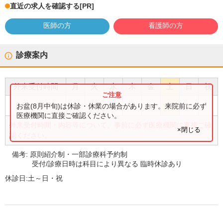
直近の求人を確認する
[PR]
医師の方
看護師の方
診療案内
外来受付時間
月
火
水
木
金
土
日
祝
●
●
●
●
●
8:30
〜
11:00
お盆(8月中旬)は休診・休業の場合があります。来院前に必ず
医療機関に直接ご確認ください。
外来受付時間・内容等について、事前に必ず医療機関に直接ご確
×閉じる
認ください。
備考:
原則紹介制・一部診療科予約制
受付/診療日時は科目により異なる 臨時休診あり
休診日:
土～日・祝