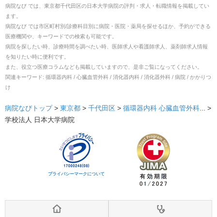
病院なび では、
東京都
千代田区
の
日本大学病院
の
評判・求人・転職
情報を掲載してい
ます。
病院なび では市区町村別/診療科目別に病院・医院・薬局を探せるほか、予約ができる
医療機関や、キーワードでの検索も可能です。
病院を探したい時、診療時間を調べたい時、医師求人や看護師求人、薬剤師求人情報
を知りたい時に便利です。
また、役立つ医療コラムなども掲載していますので、是非ご覧になってください。
関連キーワード:
循環器内科 / 心臓血管外科 / 消化器内科 / 消化器外科 / 病院 / かかりつ
け
病院なびトップ
>
東京都
>
千代田区
>
循環器内科
心臓血管外科
... >
学校法人 日本大学病院
プライバシーマークについて