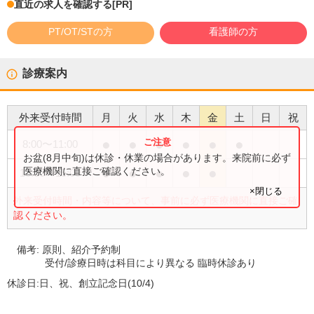
直近の求人を確認する
[PR]
PT/OT/STの方
看護師の方
診療案内
外来受付時間
月
火
水
木
金
土
日
祝
●
●
●
●
●
●
8:00
〜
11:00
お盆(8月中旬)は休診・休業の場合があります。来院前に必ず
●
●
●
●
●
医療機関に直接ご確認ください。
13:00
〜
15:00
×閉じる
外来受付時間・内容等について、事前に必ず医療機関に直接ご確
認ください。
備考:
原則、紹介予約制
受付/診療日時は科目により異なる 臨時休診あり
休診日:
日、祝、創立記念日(10/4)