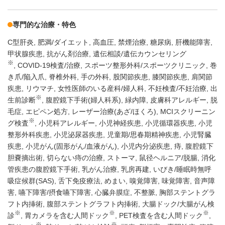
専門的な治療・特色
C型肝炎
肥満/ダイエット
高血圧
禁煙治療
糖尿病
肝機能障害
甲状腺疾患
抗がん剤治療
遺伝相談/遺伝カウンセリング
※
COVID-19検査/治療
スポーツ整形外科/スポーツクリニック
巻
き爪/陥入爪
脊椎外科
手の外科
股関節疾患
膝関節疾患
肩関節
疾患
リウマチ
女性医師のいる産科/婦人科
不妊検査/不妊治療
出
※
生前診断
腹腔鏡下手術(婦人科系)
緑内障
皮膚科アレルギー
脱
毛症
エピペン処方
レーザー治療(あざ/ほくろ)
MCIスクリーニン
※
グ検査
小児科アレルギー
小児神経疾患
小児循環器疾患
小児
整形外科疾患
小児泌尿器疾患
児童期/思春期精神疾患
小児腎臓
疾患
小児がん(固形がん/血液がん)
小児内分泌疾患
痔
腹腔鏡下
胆嚢摘出術
切らない痔の治療
ストーマ
鼠径ヘルニア/脱腸
消化
管疾患の腹腔鏡下手術
乳がん治療
乳房再建
いびき/睡眠時無呼
吸症候群(SAS)
舌下免疫療法
めまい
嗅覚障害
味覚障害
音声障
害
嚥下障害/摂食嚥下障害
心臓弁膜症
不整脈
胸部ステントグラ
フト内挿術
腹部ステントグラフト内挿術
大腸ドック/大腸がん検
※
※
※
診
胃カメラを含む人間ドック
PET検査を含む人間ドック
※
※