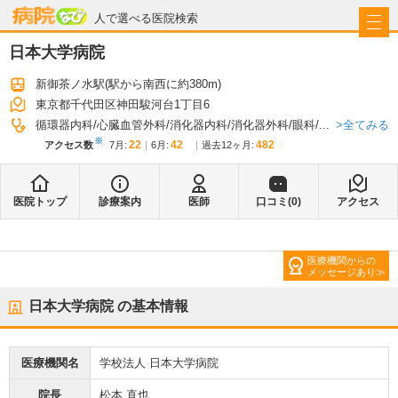
病院なび
人で選べる医院検索
日本大学病院
新御茶ノ水駅
(駅から
南西に約380m
)
東京都千代田区神田駿河台1丁目6
全てみる
循環器内科
心臓血管外科
消化器内科
消化器外科
眼科
...
※
22
42
482
アクセス数
7月
:
6月
:
過去12ヶ月:
医院トップ
診療案内
医師
口コミ(
0
)
アクセス
医療機関からの
メッセージあり
日本大学病院
の基本情報
医療機関名
学校法人 日本大学病院
院長
松本 直也