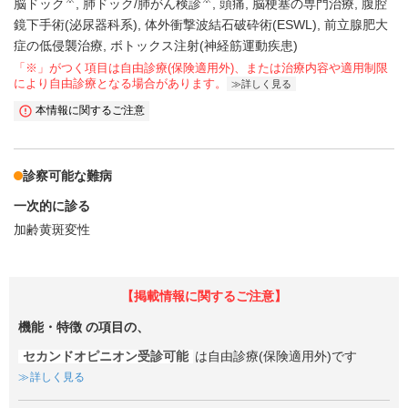
脳ドック
肺ドック/肺がん検診
頭痛
脳梗塞の専門治療
腹腔
鏡下手術(泌尿器科系)
体外衝撃波結石破砕術(ESWL)
前立腺肥大
症の低侵襲治療
ボトックス注射(神経筋運動疾患)
「※」がつく項目は自由診療(保険適用外)、または治療内容や適用制限
により自由診療となる場合があります。
詳しく見る
本情報に関するご注意
診察可能な難病
一次的に診る
加齢黄斑変性
【掲載情報に関するご注意】
機能・特徴
の項目の、
セカンドオピニオン受診可能
は自由診療(保険適用外)です
詳しく見る