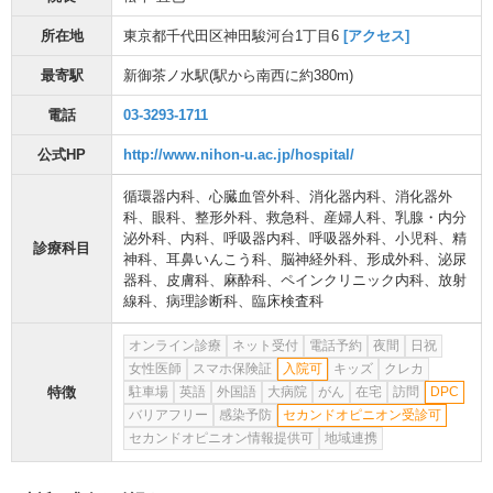
所在地
東京都千代田区神田駿河台1丁目6
[アクセス]
最寄駅
新御茶ノ水駅
(駅から
南西に約380m
)
電話
03-3293-1711
公式HP
http://www.nihon-u.ac.jp/hospital/
循環器内科
、
心臓血管外科
、
消化器内科
、
消化器外
科
、
眼科
、
整形外科
、
救急科
、
産婦人科
、
乳腺・内分
泌外科
、
内科
、
呼吸器内科
、
呼吸器外科
、
小児科
、
精
診療科目
神科
、
耳鼻いんこう科
、
脳神経外科
、
形成外科
、
泌尿
器科
、
皮膚科
、
麻酔科
、
ペインクリニック内科
、
放射
線科
、
病理診断科
、
臨床検査科
オンライン診療
ネット受付
電話予約
夜間
日祝
女性医師
スマホ保険証
入院可
キッズ
クレカ
特徴
駐車場
英語
外国語
大病院
がん
在宅
訪問
DPC
バリアフリー
感染予防
セカンドオピニオン受診可
セカンドオピニオン情報提供可
地域連携