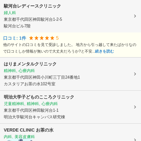
駿河台レディースクリニック
婦人科
東京都千代田区
神田駿河台1-2-5
駿河台ビル7階
5
口コミ:
1
件
他のサイトの口コミを見て受診しました。 地方から引っ越して来たばかりなの
で口コミしか情報が無いので大丈夫だろうか?と不安...
続きを読む
はりまメンタルクリニック
精神科, 心療内科
東京都千代田区
神田小川町三丁目24番地1
カスタリアお茶の水102号室
明治大学子どものこころクリニック
児童精神科, 精神科, 心療内科
東京都千代田区
神田駿河台1-1
明治大学駿河台キャンパス研究棟
VERDE CLINIC お茶の水
内科, 美容皮膚科