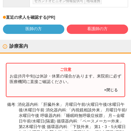
セカンドオピニオン情報提供可
地域連携
直近の求人を確認する
[PR]
医師の方
看護師の方
診療案内
お盆(8月中旬)は休診・休業の場合があります。来院前に必ず
医療機関に直接ご確認ください。
×閉じる
備考:
消化器内科:「肝臓外来」 月曜日午前/火曜日午後/水曜日午
後/木曜日午前 消化器内科:「内視鏡相談外来」 月曜日午前/
水曜日午後 呼吸器内科:「睡眠時無呼吸症候群」 月～金曜
日午前/水曜日(隔週) 循環器内科:「ペースメーカー外来」
第2木曜日午後 循環器内科:「下肢外来」 第1・3・5火曜日