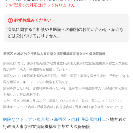
※お電話での対応は行っておりません
必ずお読みください
病気に関するご相談や各医院への個別のお問い合わせ・紹介な
どは受け付けておりません。
新宿区
の
地方独立行政法人東京都立病院機構東京都立大久保病院
情報
病院なび では、
東京都
新宿区
の
地方独立行政法人東京都立病院機構東京都立大久保病
院
の
評判・求人・転職
情報を掲載しています。
病院なび では市区町村別/診療科目別に病院・医院・薬局を探せるほか、予約ができる
医療機関や、キーワードでの検索も可能です。
病院を探したい時、診療時間を調べたい時、医師求人や看護師求人、薬剤師求人情報
を知りたい時に便利です。
また、役立つ医療コラムなども掲載していますので、是非ご覧になってください。
関連キーワード:
内科 / 呼吸器内科 / 内分泌内科 / 腎臓内科 / 都立病院 / かかりつけ
病院なびトップ
>
東京都
>
新宿区
>
内科
呼吸器内科
... >
地方独立
行政法人東京都立病院機構東京都立大久保病院