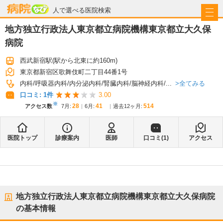
病院なび
人で選べる医院検索
地方独立行政法人東京都立病院機構東京都立大久保
病院
西武新宿駅
(駅から
北東に約160m
)
東京都新宿区歌舞伎町二丁目44番1号
全てみる
内科
呼吸器内科
内分泌内科
腎臓内科
脳神経内科
...
口コミ:
1
件
3.00
※
28
41
514
アクセス数
7月
:
6月
:
過去12ヶ月:
医院トップ
診療案内
医師
口コミ(
1
)
アクセス
地方独立行政法人東京都立病院機構東京都立大久保病院
の基本情報