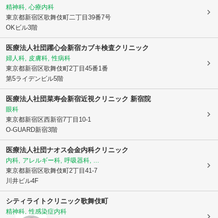
精神科, 心療内科
東京都新宿区
歌舞伎町二丁目39番7号
OKビル3階
医療法人社団躍心会新宿カブキ検査クリニック
婦人科, 皮膚科, 性病科
東京都新宿区
歌舞伎町2丁目45番1番
第5ライデンビル5階
医療法人社団菜寿会
新宿近視クリニック 新宿院
眼科
東京都新宿区
西新宿7丁目10-1
O-GUARD新宿3階
医療法人社団ナオス会
金内科クリニック
内科, アレルギー科, 呼吸器科, ...
東京都新宿区
歌舞伎町2丁目41-7
川井ビル4F
シティライトクリニック歌舞伎町
精神科, 性感染症内科