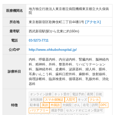
地方独立行政法人東京都立病院機構東京都立大久保病
医療機関名
院
所在地
東京都新宿区歌舞伎町二丁目44番1号
[アクセス]
最寄駅
西武新宿駅
(駅から
北東に約160m
)
電話
03-5273-7711
公式HP
http://www.ohkubohospital.jp/
内科
、
呼吸器内科
、
内分泌内科
、
腎臓内科
、
脳神経内
科
、
精神科
、
外科
、
整形外科
、
リハビリテーション
科
、
脳神経外科
、
皮膚科
、
泌尿器科
、
婦人科
、
眼科
、
診療科目
耳鼻いんこう科
、
歯科口腔外科
、
麻酔科
、
放射線科
、
病理診断科
、
臨床検査科
、
循環器科
、
乳腺外科
、
消化
器科
オンライン診療
ネット受付
電話予約
夜間
日祝
女性医師
スマホ保険証
入院可
キッズ
クレカ
特徴
駐車場
英語
外国語
大病院
がん
在宅
訪問
DPC
バリアフリー
感染予防
セカンドオピニオン受診可