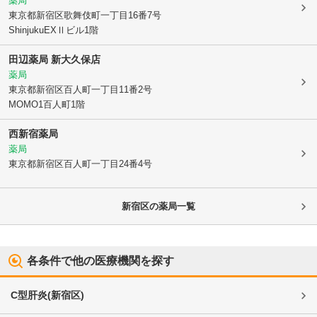
薬局
東京都新宿区
歌舞伎町一丁目16番7号
ShinjukuEXⅡビル1階
田辺薬局 新大久保店
薬局
東京都新宿区
百人町一丁目11番2号
MOMO1百人町1階
西新宿薬局
薬局
東京都新宿区
百人町一丁目24番4号
新宿区
の薬局一覧
各条件で他の医療機関を探す
C型肝炎
(
新宿区
)