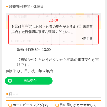
診療/受付時間・休診日
診療時間
月
火
水
木
金
土
日
祝
9:30～13:00
●
お盆(8月中旬)は休診・休業の場合があります。来院前
に必ず医療機関に直接ご確認ください。
10:30～14:00
●
●
●
●
×閉じる
16:00～19:30
●
●
●
●
土曜9:30～13:00
備考:
【初診受付】というボタンから初診の事前受付が可
能です。
水、日、祝、年末年始
休診日:
初診受付
口コミ
ホームピーリングがおす
目の周りがカサカサして