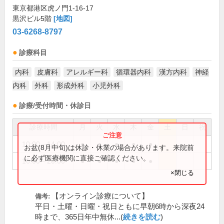
東京都港区虎ノ門1-16-17
黒沢ビル5階
[地図]
03-6268-8797
診療科目
内科
皮膚科
アレルギー科
循環器内科
漢方内科
神経
内科
外科
形成外科
小児外科
診療/受付時間・休診日
診療時間
月
火
水
木
金
土
日
祝
10:00～14:00
●
●
●
●
●
お盆(8月中旬)は休診・休業の場合があります。来院前
に必ず医療機関に直接ご確認ください。
16:00～20:00
●
●
●
●
●
×閉じる
【オンライン診療について】
備考:
平日・土曜・日曜・祝日ともに早朝6時から深夜24
時まで、365日年中無休...(
続きを読む
)