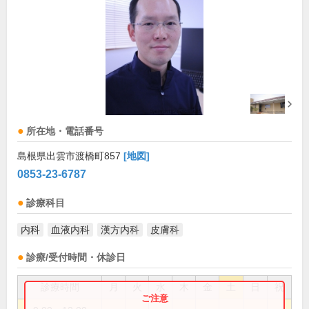
所在地・電話番号
島根県出雲市渡橋町857
[地図]
0853-23-6787
診療科目
内科
血液内科
漢方内科
皮膚科
診療/受付時間・休診日
診療時間
月
火
水
木
金
土
日
祝