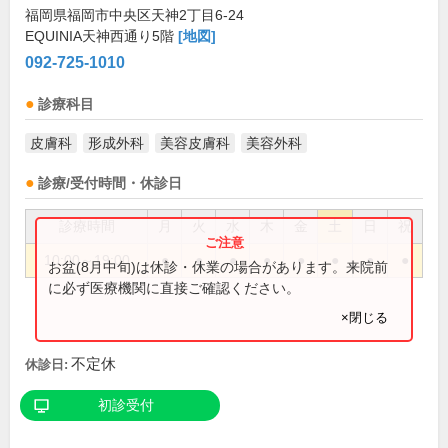
福岡県福岡市中央区天神2丁目6-24
EQUINIA天神西通り5階
[地図]
092-725-1010
診療科目
皮膚科
形成外科
美容皮膚科
美容外科
診療/受付時間・休診日
診療時間
月
火
水
木
金
土
日
祝
10:00～19:00
●
●
●
●
●
●
●
●
お盆(8月中旬)は休診・休業の場合があります。来院前
に必ず医療機関に直接ご確認ください。
×閉じる
不定休
休診日:
初診受付