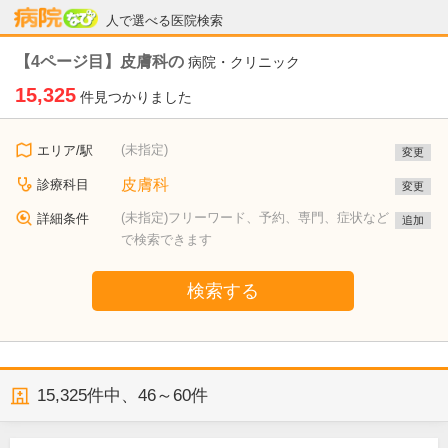
病院なび
人で選べる医院検索
【4ページ目】皮膚科の
病院・クリニック
15,325
件見つかりました
(未指定)
エリア/駅
変更
皮膚科
診療科目
変更
(未指定)フリーワード、予約、専門、症状など
詳細条件
追加
で検索できます
検索する
15,325
件中、
46～60件