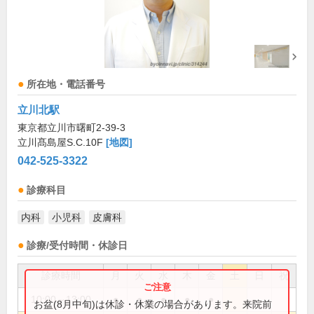
所在地・電話番号
立川北駅
東京都立川市曙町2-39-3
立川髙島屋S.C.10F
[地図]
042-525-3322
診療科目
内科
小児科
皮膚科
診療/受付時間・休診日
診療時間
月
火
水
木
金
土
日
祝
10:00～13:00
●
●
●
●
●
お盆(8月中旬)は休診・休業の場合があります。来院前