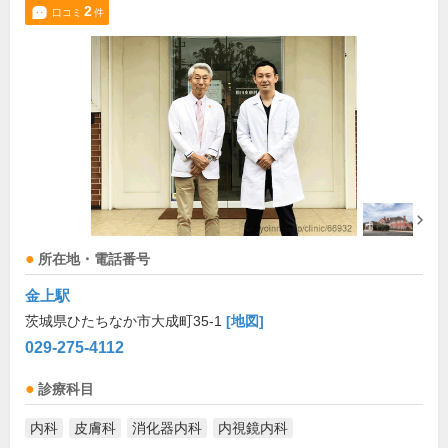
2
口コミ
件
所在地・電話番号
金上駅
茨城県ひたちなか市大成町35-1
[地図]
029-275-4112
診療科目
内科
皮膚科
消化器内科
内視鏡内科