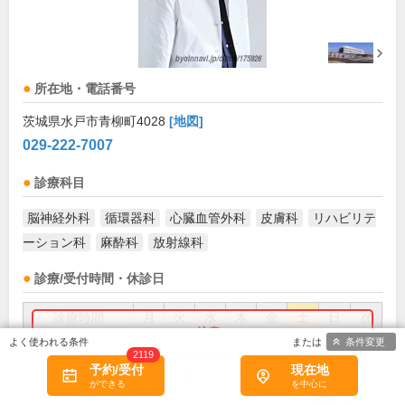
所在地・電話番号
茨城県水戸市青柳町4028
[地図]
029-222-7007
診療科目
脳神経外科
循環器科
心臓血管外科
皮膚科
リハビリテ
ーション科
麻酔科
放射線科
診療/受付時間・休診日
診療時間
月
火
水
木
金
土
日
祝
条件変更
9:00～11:30
●
●
●
●
●
お盆(8月中旬)は休診・休業の場合があります。来院前
2119
予約/受付
現在地
に必ず医療機関に直接ご確認ください。
13:00～16:00
●
●
●
●
●
×閉じる