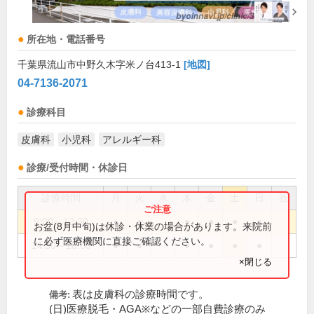
所在地・電話番号
千葉県流山市中野久木字米ノ台413-1
[地図]
04-7136-2071
診療科目
皮膚科
小児科
アレルギー科
診療/受付時間・休診日
診療時間
月
火
水
木
金
土
日
祝
9:00～12:30
●
●
●
●
●
●
お盆(8月中旬)は休診・休業の場合があります。来院前
に必ず医療機関に直接ご確認ください。
14:30～18:00
●
●
●
●
●
●
×閉じる
表は皮膚科の診療時間です。
備考:
(日)医療脱毛・AGA※などの一部自費診療のみ