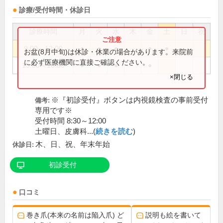
診療/受付時間・休診日
診療時間
月
火
水
木
金
土
日
祝
9:00～12:00
●
●
●
●
●
お盆(8月中旬)は休診・休業の場合があります。来院前
に必ず医療機関に直接ご確認ください。
15:00～18:30
●
●
●
●
×閉じる
※『初診受付』ボタンは内視鏡検査の事前受付
備考:
専用です※
受付時間 8:30～12:00
土曜日、皮膚科...(
続きを読む
)
木、日、祝、年末年始
休診日:
初診受付
口コミ
巻き爪(本来の名前は陥入爪) ど
説明も絵を書いて