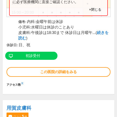
に必ず医療機関に直接ご確認ください。
10:00～16:00
●
×閉じる
15:00～20:00
●
●
●
●
●
内科:金曜午前は休診
備考:
小児科:水曜日は休診のことあり
皮膚科:午後診は18:30まで 休診日は月曜午...(
続きを
読む
)
日、祝
休診日:
初診受付
この医院の詳細をみる
※
アクセス数
用賀皮膚科
5
口コミ
件