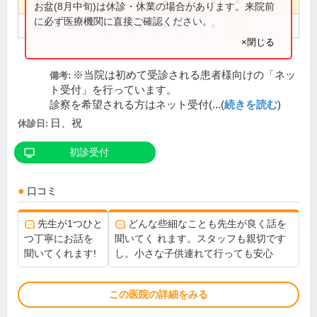
9:00～12:00
●
●
●
●
●
●
お盆(8月中旬)は休診・休業の場合があります。来院前
に必ず医療機関に直接ご確認ください。
15:00～18:00
●
●
●
●
×閉じる
※当院は初めて受診される患者様向けの「ネッ
備考:
ト受付」を行っています。
診察を希望される方はネット受付(...(
続きを読む
)
日、祝
休診日:
初診受付
口コミ
先生が1つひと
どんな些細なことも先生が良く話を
つ丁寧にお話を
聞いてく れます。スタッフも親切です
聞いてくれます!
し。小さな子供連れて行っても安心
この医院の詳細をみる