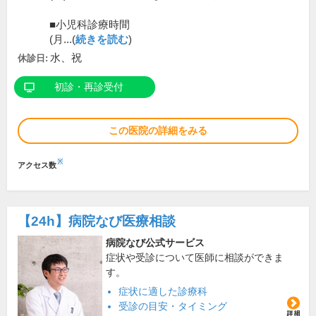
■小児科診療時間
(月...(
続きを読む
)
水、祝
休診日:
初診・再診受付
この医院の詳細をみる
※
アクセス数
【24h】
病院なび医療相談
病院なび公式サービス
症状や受診について医師に相談ができま
す。
症状に適した診療科
受診の目安・タイミング