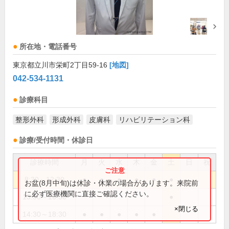
所在地・電話番号
東京都立川市栄町2丁目59-16
[地図]
042-534-1131
診療科目
整形外科
形成外科
皮膚科
リハビリテーション科
診療/受付時間・休診日
診療時間
月
火
水
木
金
土
日
祝
8:30～12:30
●
●
●
●
●
●
お盆(8月中旬)は休診・休業の場合があります。来院前
に必ず医療機関に直接ご確認ください。
13:30～16:30
●
×閉じる
14:30～18:30
●
●
●
●
●