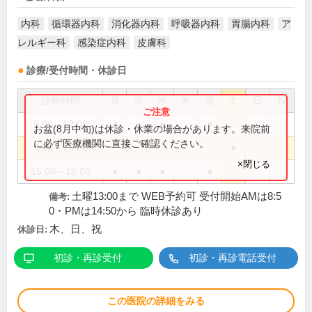
内科
循環器内科
消化器内科
呼吸器内科
胃腸内科
ア
レルギー科
感染症内科
皮膚科
診療/受付時間・休診日
診療時間
月
火
水
木
金
土
日
祝
9:00～12:00
●
●
●
●
お盆(8月中旬)は休診・休業の場合があります。来院前
に必ず医療機関に直接ご確認ください。
9:00～13:00
●
×閉じる
15:00～18:00
●
●
●
●
土曜13:00まで WEB予約可 受付開始AMは8:5
備考:
0・PMは14:50から 臨時休診あり
木、日、祝
休診日:
初診・再診受付
初診・再診電話受付
この医院の詳細をみる