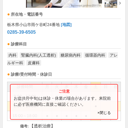
所在地・電話番号
栃木県小山市雨ケ谷町24番地
[地図]
0285-39-6505
診療科目
内科
腎臓内科(人工透析)
糖尿病内科
循環器内科
アレ
ルギー科
皮膚科
診療/受付時間・休診日
診療時間
月
火
水
木
金
土
日
祝
9:00～12:00
●
●
●
●
●
お盆(8月中旬)は休診・休業の場合があります。来院前
に必ず医療機関に直接ご確認ください。
9:00～14:00
●
×閉じる
15:00～18:00
●
●
●
●
●
【透析治療】
備考: