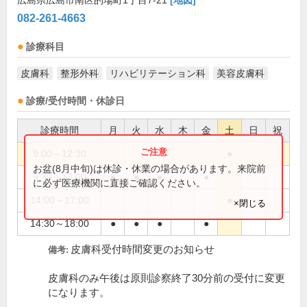
広島県広島市南区的場町1丁目7-21
[地図]
082-261-4663
診療科目
皮膚科
整形外科
リハビリテーション科
美容皮膚科
診療/受付時間・休診日
診療時間
月
火
水
木
金
土
日
祝
9:00～12:30
●
お盆(8月中旬)は休診・休業の場合があります。来院前
9:30～13:00
●
●
●
●
に必ず医療機関に直接ご確認ください。
14:00～17:00
●
×閉じる
14:30～18:00
●
●
●
●
皮膚科受付時間変更のお知らせ
備考:
皮膚科のみ午後は原則診察終了30分前の受付に変更
になります。