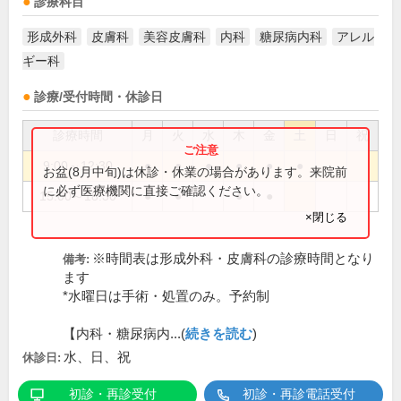
診療科目
形成外科
皮膚科
美容皮膚科
内科
糖尿病内科
アレル
ギー科
診療/受付時間・休診日
診療時間
月
火
水
木
金
土
日
祝
9:00～12:30
●
●
●
●
●
●
お盆(8月中旬)は休診・休業の場合があります。来院前
に必ず医療機関に直接ご確認ください。
15:00～18:30
●
●
●
●
×閉じる
※時間表は形成外科・皮膚科の診療時間となり
備考:
ます
*水曜日は手術・処置のみ。予約制
【内科・糖尿病内...(
続きを読む
)
水、日、祝
休診日:
初診・再診受付
初診・再診電話受付