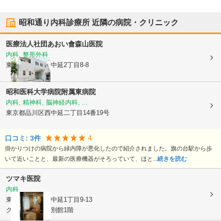
昭和通り内科診療所
近隣の病院・クリニック
医療法人社団あおい會
森山医院
内科, 整形外科
東京都品川区
西中延2丁目8-8
昭和医科大学病院附属東病院
内科, 精神科, 脳神経内科, ...
東京都品川区
西中延二丁目14番19号
4
口コミ:
3
件
掛かりつけの病院から緑内障が悪化したので紹介されました。旗の台駅から歩
いて近いことと、最新の医療機器がそろっていて、ほと...
続きを読む
ツマキ医院
内科
東京都品川区
西中延1丁目9-13
グリーンクロス別館1階