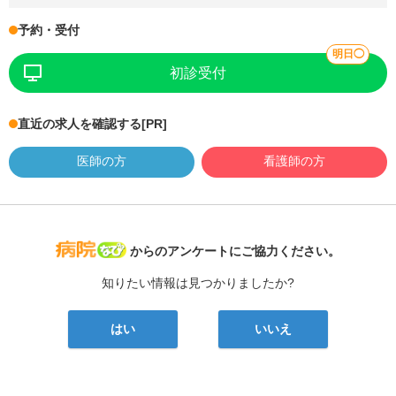
予約・受付
明日◯
初診受付
直近の求人を確認する
[PR]
医師の方
看護師の方
病院なび
からのアンケートにご協力ください。
知りたい情報は見つかりましたか?
はい
いいえ