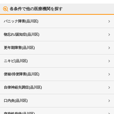
各条件で他の医療機関を探す
パニック障害
(
品川区
)
物忘れ/認知症
(
品川区
)
更年期障害
(
品川区
)
ニキビ
(
品川区
)
便秘/排便障害
(
品川区
)
自律神経失調症
(
品川区
)
口内炎
(
品川区
)
突発性発疹
(
品川区
)