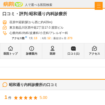
病院なび
人で選べる医院検索
口コミ・評判:
昭和通り内科診療所
荏原中延駅
(駅から
西に約420m
)
東京都品川区西中延2丁目17-3 渡部ビル
心療内科
内科
皮膚科
小児科
アレルギー科
※
13
12
273
アクセス数
7月
:
6月
:
過去12ヶ月:
医院トップ
診療案内
医師
口コミ(
1
)
アクセス
昭和通り内科診療所
の口コミ
1
5.00
件