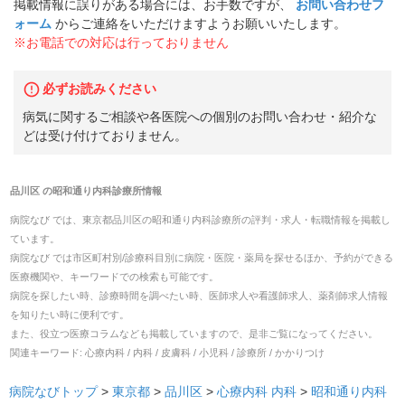
掲載情報に誤りがある場合には、お手数ですが、
お問い合わせフ
ォーム
からご連絡をいただけますようお願いいたします。
※お電話での対応は行っておりません
必ずお読みください
病気に関するご相談や各医院への個別のお問い合わせ・紹介な
どは受け付けておりません。
品川区
の
昭和通り内科診療所
情報
病院なび では、
東京都
品川区
の
昭和通り内科診療所
の
評判・求人・転職
情報を掲載し
ています。
病院なび では市区町村別/診療科目別に病院・医院・薬局を探せるほか、予約ができる
医療機関や、キーワードでの検索も可能です。
病院を探したい時、診療時間を調べたい時、医師求人や看護師求人、薬剤師求人情報
を知りたい時に便利です。
また、役立つ医療コラムなども掲載していますので、是非ご覧になってください。
関連キーワード:
心療内科 / 内科 / 皮膚科 / 小児科 / 診療所 / かかりつけ
病院なびトップ
>
東京都
>
品川区
>
心療内科
内科
>
昭和通り内科