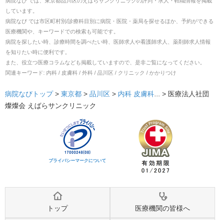
病院なび では、
東京都
品川区
の
えばらサンクリニック
の
評判・求人・転職
情報を掲載
しています。
病院なび では市区町村別/診療科目別に病院・医院・薬局を探せるほか、予約ができる
医療機関や、キーワードでの検索も可能です。
病院を探したい時、診療時間を調べたい時、医師求人や看護師求人、薬剤師求人情報
を知りたい時に便利です。
また、役立つ医療コラムなども掲載していますので、是非ご覧になってください。
関連キーワード:
内科 / 皮膚科 / 外科 / 品川区 / クリニック / かかりつけ
病院なびトップ
>
東京都
>
品川区
>
内科
皮膚科
... >
医療法人社団
燦燦会 えばらサンクリニック
プライバシーマークについて
トップ
医療機関の皆様へ