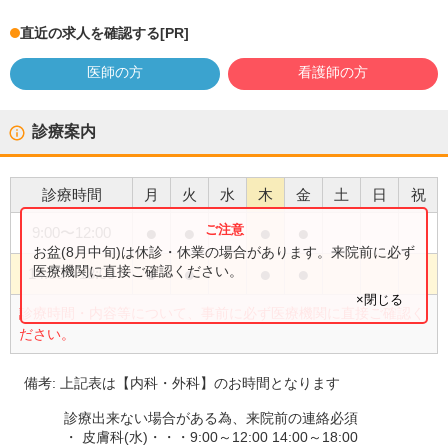
直近の求人を確認する
[PR]
医師の方
看護師の方
診療案内
診療時間
月
火
水
木
金
土
日
祝
●
●
●
●
9:00
〜
12:00
お盆(8月中旬)は休診・休業の場合があります。来院前に必ず
●
●
●
●
医療機関に直接ご確認ください。
14:00
〜
18:00
×閉じる
診療時間・内容等について、事前に必ず医療機関に直接ご確認く
ださい。
備考:
上記表は【内科・外科】のお時間となります
診療出来ない場合がある為、来院前の連絡必須
・ 皮膚科(水)・・・9:00～12:00 14:00～18:00