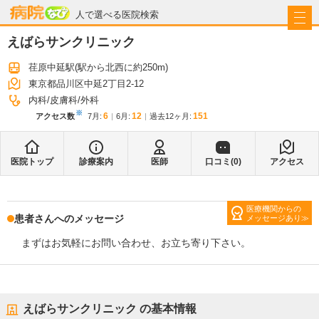
病院なび
人で選べる医院検索
えばらサンクリニック
荏原中延駅
(駅から
北西に約250m
)
東京都品川区中延2丁目2-12
内科
皮膚科
外科
※
6
12
151
アクセス数
7月
:
6月
:
過去12ヶ月:
医院トップ
診療案内
医師
口コミ(
0
)
アクセス
医療機関からの
患者さんへのメッセージ
メッセージあり
まずはお気軽にお問い合わせ、お立ち寄り下さい。
えばらサンクリニック
の基本情報