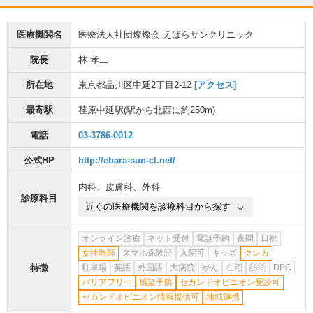
医療機関名
医療法人社団燦燦会 えばらサンクリニック
院長
林 孝二
所在地
東京都品川区中延2丁目2-12
[アクセス]
最寄駅
荏原中延駅
(駅から
北西に約250m
)
電話
03-3786-0012
公式HP
http://ebara-sun-cl.net/
内科
、
皮膚科
、
外科
診療科目
近くの医療機関を診療科目から探す
オンライン診療
ネット受付
電話予約
夜間
日祝
女性医師
スマホ保険証
入院可
キッズ
クレカ
特徴
駐車場
英語
外国語
大病院
がん
在宅
訪問
DPC
バリアフリー
感染予防
セカンドオピニオン受診可
セカンドオピニオン情報提供可
地域連携