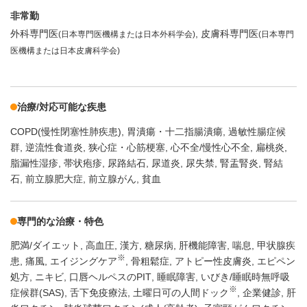
非常勤
外科専門医
皮膚科専門医
(日本専門医機構または日本外科学会)
(日本専門
医機構または日本皮膚科学会)
治療/対応可能な疾患
COPD(慢性閉塞性肺疾患)
胃潰瘍・十二指腸潰瘍
過敏性腸症候
群
逆流性食道炎
狭心症・心筋梗塞
心不全/慢性心不全
扁桃炎
脂漏性湿疹
帯状疱疹
尿路結石
尿道炎
尿失禁
腎盂腎炎
腎結
石
前立腺肥大症
前立腺がん
貧血
専門的な治療・特色
肥満/ダイエット
高血圧
漢方
糖尿病
肝機能障害
喘息
甲状腺疾
※
患
痛風
エイジングケア
骨粗鬆症
アトピー性皮膚炎
エピペン
処方
ニキビ
口唇ヘルペスのPIT
睡眠障害
いびき/睡眠時無呼吸
※
症候群(SAS)
舌下免疫療法
土曜日可の人間ドック
企業健診
肝