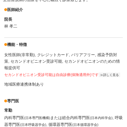
医師紹介
院長
林 孝二
機能・特徴
女性医師(非常勤)
クレジットカード
バリアフリー
感染予防対
策
セカンドオピニオン受診可能
セカンドオピニオンのための情
報提供可
セカンドオピニオン受診可能
は自由診療(保険適用外)です
詳しく見る
地域医療連携体制あり
専門医
常勤
内科専門医
または総合内科専門医
呼吸
(日本専門医機構)
(日本内科学会)
器専門医
循環器専門医
(日本呼吸器学会)
(日本循環器学会)