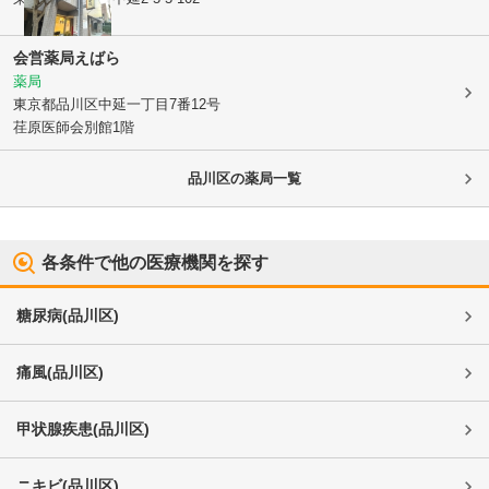
会営薬局えばら
薬局
東京都品川区
中延一丁目7番12号
荏原医師会別館1階
品川区
の薬局一覧
各条件で他の医療機関を探す
糖尿病
(
品川区
)
痛風
(
品川区
)
甲状腺疾患
(
品川区
)
ニキビ
(
品川区
)