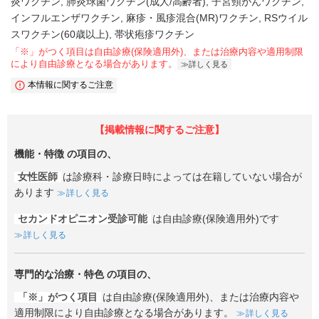
炎ワクチン
肺炎球菌ワクチン(成人/高齢者)
子宮頸がんワクチン
インフルエンザワクチン
麻疹・風疹混合(MR)ワクチン
RSウイル
スワクチン(60歳以上)
帯状疱疹ワクチン
「※」がつく項目は自由診療(保険適用外)、または治療内容や適用制限
により自由診療となる場合があります。
詳しく見る
本情報に関するご注意
【掲載情報に関するご注意】
機能・特徴
の項目の、
女性医師
は診療科・診療日時によっては在籍していない場合が
あります
詳しく見る
セカンドオピニオン受診可能
は自由診療(保険適用外)です
詳しく見る
専門的な治療・特色
の項目の、
「※」がつく項目
は自由診療(保険適用外)、または治療内容や
適用制限により自由診療となる場合があります。
詳しく見る