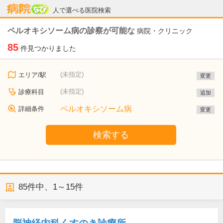
病院なび
人で選べる医院検索
ペルオキシソーム病の診察が可能な
病院・クリニック
85
件見つかりました
(未指定)
エリア/駅
変更
(未指定)
診療科目
追加
ペルオキシソーム病
詳細条件
変更
検索する
85
件中、
1～15件