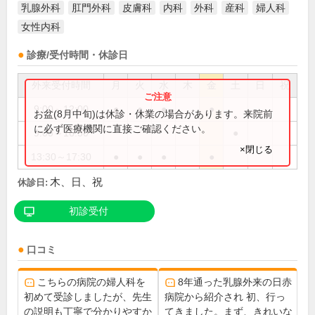
乳腺外科
肛門外科
皮膚科
内科
外科
産科
婦人科
女性内科
診療/受付時間・休診日
外来受付時間
月
火
水
木
金
土
日
祝
9:00～12:00
●
●
●
●
お盆(8月中旬)は休診・休業の場合があります。来院前
に必ず医療機関に直接ご確認ください。
9:00～16:30
●
×閉じる
13:30～17:30
●
●
●
●
木、日、祝
休診日:
初診受付
口コミ
こちらの病院の婦人科を
8年通った乳腺外来の日赤
初めて受診しましたが、先生
病院から紹介され 初、行っ
の説明も丁寧で分かりやすか
てきました。まず、きれいな