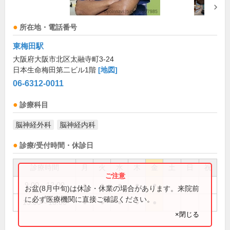
所在地・電話番号
東梅田駅
大阪府大阪市北区太融寺町3-24
日本生命梅田第二ビル1階
[地図]
06-6312-0011
診療科目
脳神経外科
脳神経内科
診療/受付時間・休診日
診療時間
月
火
水
木
金
土
日
祝
9:00～12:00
●
●
●
●
●
お盆(8月中旬)は休診・休業の場合があります。来院前
に必ず医療機関に直接ご確認ください。
15:00～18:00
●
●
●
●
●
×閉じる