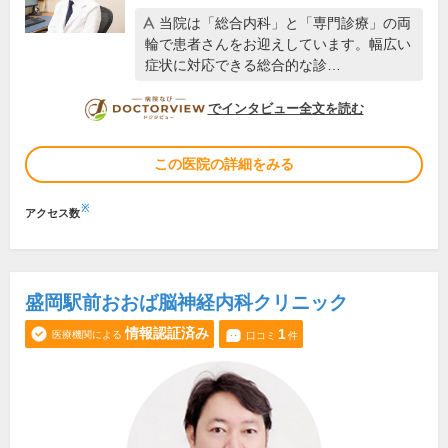
当院は「総合内科」と「専門診療」の両
輪で患者さんをお迎えしています。幅広い
症状に対応できる総合的な診…
DOCTORVIEW
でインタビュー全文を読む
この医院の詳細をみる
※
アクセス数
盛岡駅前おおば脳神経内科クリニック
情報認証済み
1
医療機関による
口コミ
件