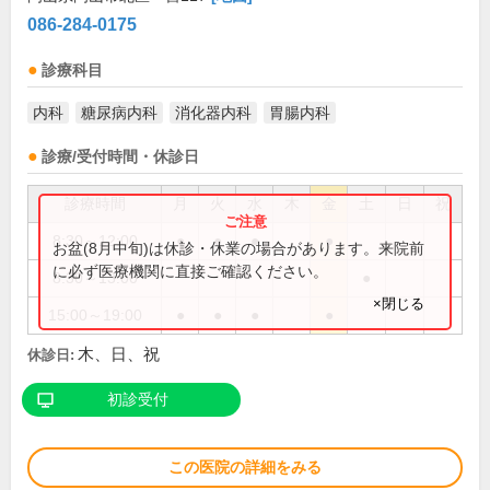
086-284-0175
診療科目
内科
糖尿病内科
消化器内科
胃腸内科
診療/受付時間・休診日
診療時間
月
火
水
木
金
土
日
祝
8:30～12:00
●
●
●
●
お盆(8月中旬)は休診・休業の場合があります。来院前
に必ず医療機関に直接ご確認ください。
8:30～13:00
●
×閉じる
15:00～19:00
●
●
●
●
木、日、祝
休診日:
初診受付
この医院の詳細をみる