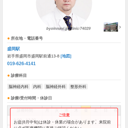
所在地・電話番号
盛岡駅
岩手県盛岡市盛岡駅前通13-8
[地図]
019-626-4141
診療科目
脳神経内科
内科
脳神経外科
整形外科
診療/受付時間・休診日
診療時間
月
火
水
木
金
土
日
祝
9:00～12:30
●
●
●
●
●
お盆(8月中旬)は休診・休業の場合があります。来院前
に必ず医療機関に直接ご確認ください。