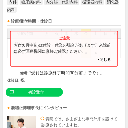
内科
糖尿病内科
内分泌・代謝内科
循環器内科
消化器
内科
診療/受付時間・休診日
診療時間
月
火
水
木
金
土
日
祝
9:00～12:00
●
●
●
●
●
●
●
お盆(8月中旬)は休診・休業の場合があります。来院前
に必ず医療機関に直接ご確認ください。
14:00～17:00
●
●
●
●
●
●
×閉じる
*受付は診療終了時間30分前までです。
備考:
祝
休診日:
初診受付
瀧端正博
理事長
にインタビュー
貴院では、さまざまな専門外来を設けて
診療されていますね。