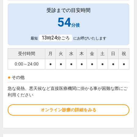
受診までの目安時間
54
分後
13
24
時
分ごろ
最短
にお呼びいたします
受付時間
月
火
水
木
金
土
日
祝
0:00～24:00
●
●
●
●
●
●
●
●
その他
急な発熱、悪天候など直接医療機関に掛かる事が困難な際にご
利用ください
オンライン診療の詳細をみる