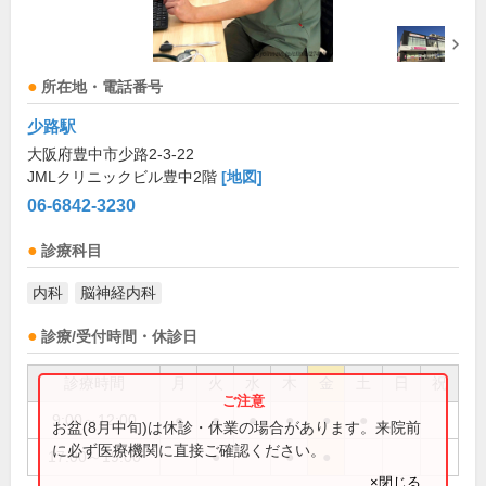
所在地・電話番号
少路駅
大阪府豊中市少路2-3-22
JMLクリニックビル豊中2階
[地図]
06-6842-3230
診療科目
内科
脳神経内科
診療/受付時間・休診日
診療時間
月
火
水
木
金
土
日
祝
9:00～12:00
●
●
●
●
●
●
お盆(8月中旬)は休診・休業の場合があります。来院前
に必ず医療機関に直接ご確認ください。
17:00～19:00
●
●
●
×閉じる