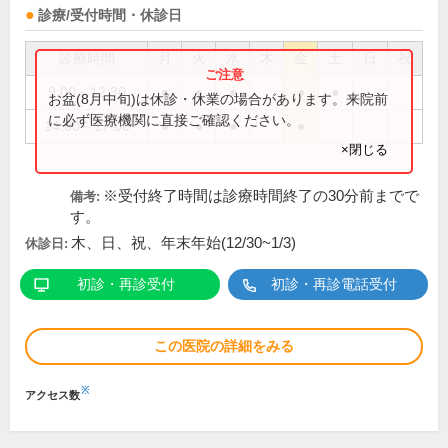
診療/受付時間・休診日
診療時間
月
火
水
木
金
土
日
祝
9:00～12:30
●
●
●
●
●
お盆(8月中旬)は休診・休業の場合があります。来院前
に必ず医療機関に直接ご確認ください。
14:00～17:00
●
●
●
●
×閉じる
※受付終了時間は診療時間終了の30分前までで
備考:
す。
木、日、祝、年末年始(12/30~1/3)
休診日:
初診・再診受付
初診・再診電話受付
この医院の詳細をみる
※
アクセス数