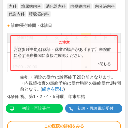
内科
糖尿病内科
消化器内科
内視鏡内科
内分泌内科
代謝内科
呼吸器内科
診療/受付時間・休診日
診療時間
月
火
水
木
金
土
日
祝
9:00～12:30
●
●
●
●
●
●
お盆(8月中旬)は休診・休業の場合があります。来院前
に必ず医療機関に直接ご確認ください。
13:30～18:30
●
●
●
●
×閉じる
17:00～20:00
●
・初診の受付は診察終了20分前となります。
備考:
・内視鏡検査の最終予約は受付時間の最終受付1時間
前となり...(
続きを読む
)
祝、第1・2・4・5日曜、年末年始
休診日:
初診・再診受付
初診・再診電話受付
この医院の詳細をみる