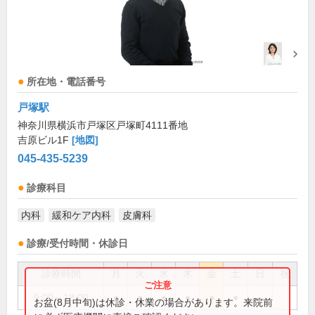
所在地・電話番号
戸塚駅
神奈川県横浜市戸塚区戸塚町4111番地
吉原ビル1F
[地図]
045-435-5239
診療科目
内科
緩和ケア内科
皮膚科
診療/受付時間・休診日
診療時間
月
火
水
木
金
土
日
祝
9:00～18:00
●
●
●
●
●
●
お盆(8月中旬)は休診・休業の場合があります。来院前