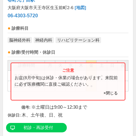
大阪府大阪市天王寺区生玉前町2-6
[地図]
06-4303-5720
診療科目
脳神経外科
神経内科
リハビリテーション科
診療/受付時間・休診日
診療時間
月
火
水
木
金
土
日
祝
9:00～12:30
●
●
●
●
●
お盆(8月中旬)は休診・休業の場合があります。来院前
に必ず医療機関に直接ご確認ください。
12:30～18:30
●
●
●
●
×閉じる
※土曜日は9:00～12:30まで
備考:
木、土午後、日、祝
休診日:
初診・再診受付