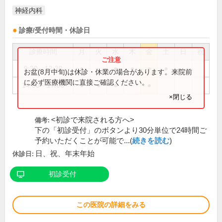
神経内科
診療/受付時間・休診日
診療時間
月
火
水
木
金
土
日
祝
9:30～12:30
●
●
●
●
●
お盆(8月中旬)は休診・休業の場合があります。来院前
に必ず医療機関に直接ご確認ください。
14:00～17:00
●
●
●
●
×閉じる
<初診で来院される方へ>
備考:
下の「初診受付」のボタンより30分単位で24時間ご
予約いただくことが可能で...(
続きを読む
)
日、祝、年末年始
休診日:
初診受付
この医院の詳細をみる