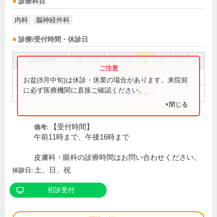
診療科目
内科
脳神経外科
診療/受付時間・休診日
診療時間
月
火
水
木
金
土
日
祝
8:30～12:00
●
●
●
●
●
お盆(8月中旬)は休診・休業の場合があります。来院前
に必ず医療機関に直接ご確認ください。
13:30～17:00
●
●
●
●
●
×閉じる
【受付時間】
備考:
午前11時まで、午後16時まで
皮膚科・眼科の診療時間はお問い合わせください。
土、日、祝
休診日:
初診受付