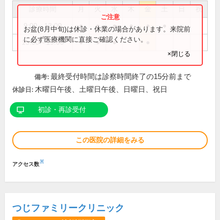
診療時間
月
火
水
木
金
土
日
祝
9:00～13:00
●
●
●
●
●
●
お盆(8月中旬)は休診・休業の場合があります。来院前
に必ず医療機関に直接ご確認ください。
15:00～19:00
●
●
●
●
×閉じる
最終受付時間は診察時間終了の15分前まで
備考:
木曜日午後、土曜日午後、日曜日、祝日
休診日:
初診・再診受付
この医院の詳細をみる
※
アクセス数
つじファミリークリニック