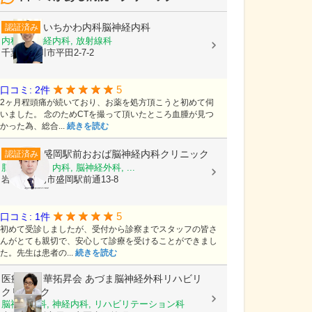
いちかわ内科脳神経内科
認証済み
内科, 脳神経内科, 放射線科
千葉県市川市平田2-7-2
5
口コミ: 2件
2ヶ月程頭痛が続いており、お薬を処方頂こうと初めて伺
いました。 念のためCTを撮って頂いたところ血腫が見つ
かった為、総合...
続きを読む
盛岡駅前おおば脳神経内科クリニック
認証済み
脳神経内科, 内科, 脳神経外科, ...
岩手県盛岡市盛岡駅前通13-8
5
口コミ: 1件
初めて受診しましたが、受付から診察までスタッフの皆さ
んがとても親切で、安心して診療を受けることができまし
た。先生は患者の...
続きを読む
医療法人 華拓昇会
あづま脳神経外科リハビリ
クリニック
脳神経外科, 神経内科, リハビリテーション科