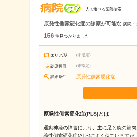
病院なび
人で選べる医院検索
原発性側索硬化症の診察が可能な
病院・
156
件見つかりました
(未指定)
エリア/駅
(未指定)
診療科目
原発性側索硬化症
詳細条件
原発性側索硬化症(PLS)とは
運動神経の障害により、主に足と腕の筋肉
縮性側索硬化症(ALS)によく似ていますが