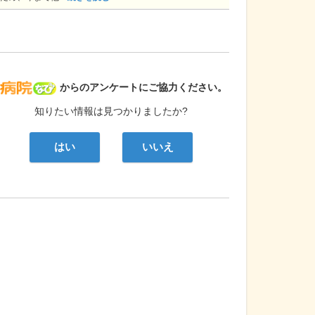
病院なび
からのアンケートにご協力ください。
知りたい情報は見つかりましたか?
はい
いいえ