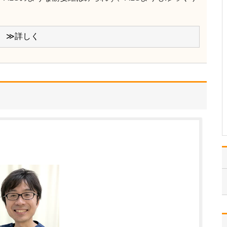
い。
患者さんの命に関わる悪
性腫瘍の早期発見は、か
かりつけ医としての重要
≫詳しく
な責務だと考えており、
真剣に取り組んでいま
す。例えば、血尿とか、
前立腺がんの指標となる
PSA(前立腺特異抗原)値の
異常など、初期診療で…
>>記事全文を読む