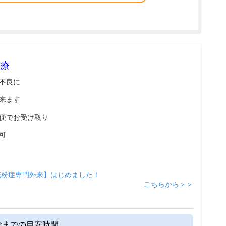
療
不良に
来ます
便でお受け取り
可
花粉症専門外来】はじめました！
こちらから＞＞
診までの目安時間