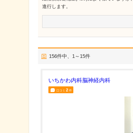
進行します。
156
件中、
1～15件
いちかわ内科脳神経内科
2
口コミ
件