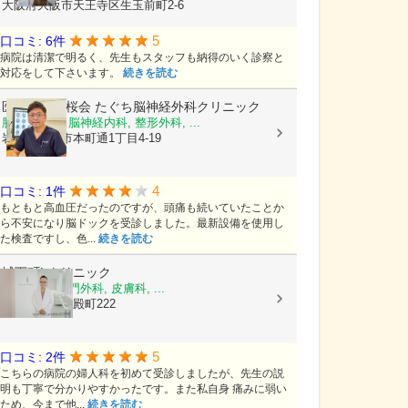
大阪府大阪市天王寺区生玉前町2-6
5
口コミ: 6件
病院は清潔で明るく、先生もスタッフも納得のいく診察と
対応をして下さいます。
続きを読む
医療法人颯桜会
たぐち脳神経外科クリニック
脳神経外科, 脳神経内科, 整形外科, ...
岩手県盛岡市本町通1丁目4-19
4
口コミ: 1件
もともと高血圧だったのですが、頭痛も続いていたことか
ら不安になり脳ドックを受診しました。最新設備を使用し
た検査ですし、色...
続きを読む
城下町Lクリニック
乳腺外科, 肛門外科, 皮膚科, ...
島根県松江市殿町222
5
口コミ: 2件
こちらの病院の婦人科を初めて受診しましたが、先生の説
明も丁寧で分かりやすかったです。また私自身 痛みに弱い
ため、今まで他...
続きを読む