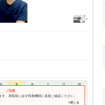
水
木
金
土
日
祝
●
●
●
●
ります。来院前に必ず医療機関に直接ご確認ください。
●
●
●
×閉じる