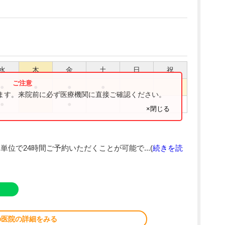
水
木
金
土
日
祝
●
●
●
●
ります。来院前に必ず医療機関に直接ご確認ください。
●
●
×閉じる
位で24時間ご予約いただくことが可能で...(
続きを読
の医院の詳細をみる