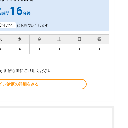
2
16
時間
分後
0
分ごろ
にお呼びいたします
水
木
金
土
日
祝
●
●
●
●
●
●
が困難な際にご利用ください
イン診療の詳細をみる