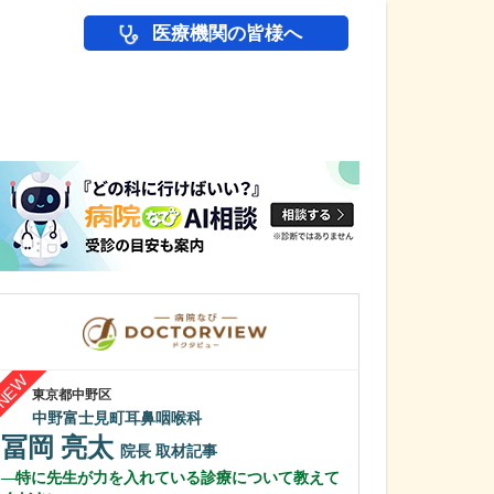
医療機関の皆様へ
医師(ドクター)の
東京都中野区
神奈川県横浜市鶴見
中野富士見町耳鼻咽喉科
高橋まことエキ
高橋 誠
冨岡 亮太
院長
院長
取材記事
齊藤 志子
特に先生が力を入れている診療について教えて