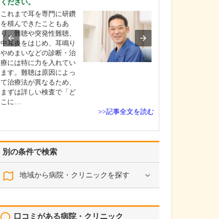
ください。
どのような診療
これまで耳を専門に研鑽
当院は特定の疾
を積んできたこともあ
した専門クリニ
り、難聴や突発性難聴、
うよりも、患者
中耳炎をはじめ、耳鳴り
って「とにかく
やめまいなどの診断・治
い」総合的なク
療には特に力を入れてい
を目指していま
ます。難聴は原因によっ
時間は、通勤・
て治療法が異なるため、
後や家事の合間
まずは詳しい検査で「ど
寄れるように、
こに…
7…
>>記事全文を読む
別の条件で検索
地域から病院・クリニックを探す
口コミがある病院・クリニック