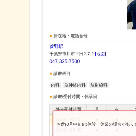
所在地・電話番号
菅野駅
千葉県市川市平田2-7-2
[地図]
047-325-7500
診療科目
内科
脳神経内科
放射線科
診療/受付時間・休診日
外来受付時間
月
火
8:30～12:00
●
●
お盆(8月中旬)は休診・休業の場合があ
14:30～18:00
●
●