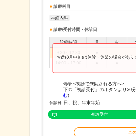
診療科目
神経内科
診療/受付時間・休診日
診療時間
月
火
9:30～12:30
●
お盆(8月中旬)は休診・休業の場合があ
14:00～17:00
●
●
<初診で来院される方へ>
備考:
下の「初診受付」のボタンより30分単
む
)
日、祝、年末年始
休診日:
初診受付
こ