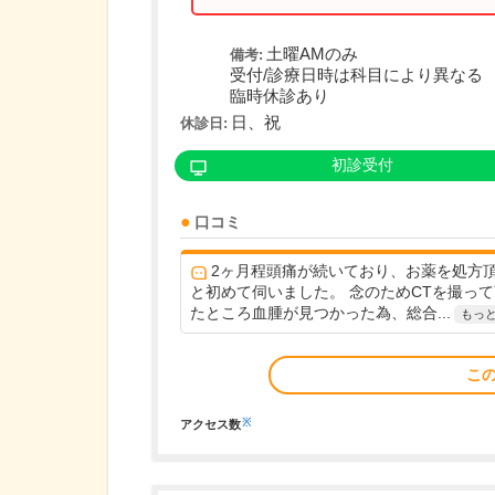
土曜AMのみ
備考:
受付/診療日時は科目により異なる
臨時休診あり
日、祝
休診日:
初診受付
口コミ
2ヶ月程頭痛が続いており、お薬を処方
と初めて伺いました。 念のためCTを撮っ
たところ血腫が見つかった為、総合...
もっ
こ
※
アクセス数