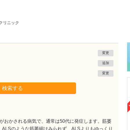
クリニック
変更
追加
変更
検索する
富山県富山市
ふるた皮ふ科ひ尿器科クリニック
古田 秀勝
院長
取材記事
がおかされる病気で、通常は50代に発症します。筋萎
日々の診療で心がけていることを教えてくださ
、ALSのような筋萎縮はみられず、ALSよりもゆっくり