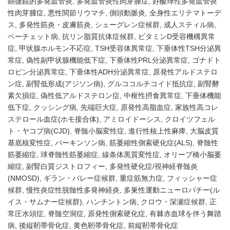
顕微鏡的多発血管炎
多発血管炎性肉芽腫症
好酸球性多発血管炎
性肉芽腫症
悪性関節リウマチ
側頭動脈炎
全身性エリテマトーデ
ス
多発性筋炎・皮膚筋炎
シェーグレン症候群
成人スティル病
ベーチェット病
抗リン脂質抗体症候群
ビタミンD受容機構異常
症
甲状腺ホルモン不応症
TSH受容体異常症
下垂体性TSH分泌異
常症
偽性副甲状腺機能低下症
下垂体性PRL分泌異常症
ゴナドト
ロピン分泌異常症
下垂体性ADH分泌異常症
原発性アルドステロ
ン症
副腎低形成(アジソン病)
グルココルチコイド抵抗症
副腎酵
素欠損症
偽性低アルドステロン症
中枢性摂食異常症
下垂体機能
低下症
クッシング病
先端巨大症
原発性高脂血症
家族性高コレ
ステロール血症(ホモ接合体)
アミロイドーシス
クロイツフェル
ト・ヤコブ病(CJD)
脊髄小脳変性症
進行性核上性麻痺
大脳皮質
基底核変性症
パーキンソン病
筋萎縮性側索硬化症(ALS)
脊髄性
筋萎縮症
球脊髄性筋萎縮症
線条体黒質変性症
オリーブ橋小脳萎
縮症
副腎白質ジストロフィー
多発性硬化症/視神経脊髄炎
(NMOSD)
ギラン・バレー症候群
重症筋無力症
フィッシャー症
候群
慢性炎症性脱髄性多発神経炎
多巣性運動ニューロパチー(ル
イス・サムナー症候群)
ハンチントン病
クロウ・深瀬症候群
正
常圧水頭症
脊髄空洞症
原発性側索硬化症
有棘赤血球を伴う舞踏
病
後縦靭帯骨化症
黄色靭帯骨化症
前縦靭帯骨化症