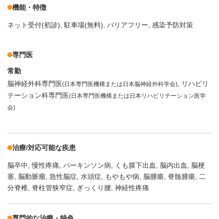
機能・特徴
ネット受付(初診)
駐車場(無料)
バリアフリー
感染予防対策
専門医
常勤
脳神経外科専門医
リハビリ
(日本専門医機構または日本脳神経外科学会)
テーション科専門医
(日本専門医機構または日本リハビリテーション医学
会)
治療/対応可能な疾患
脳卒中
慢性疼痛
パーキンソン病
くも膜下出血
脳内出血
脳梗
塞
脳動脈瘤
急性脳症
水頭症
もやもや病
脳腫瘍
脊髄腫瘍
二
分脊椎
脊柱管狭窄症
ぎっくり腰
神経性疼痛
専門的な治療・特色