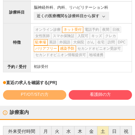
脳神経外科
、
内科
、
リハビリテーション科
診療科目
近くの医療機関を診療科目から探す
オンライン診療
ネット受付
電話予約
夜間
日祝
女性医師
スマホ保険証
入院可
キッズ
クレカ
特徴
駐車場
英語
外国語
大病院
がん
在宅
訪問
DPC
バリアフリー
感染予防
セカンドオピニオン受診可
セカンドオピニオン情報提供可
地域連携
予約 / 受付
初診受付
直近の求人を確認する
[PR]
PT/OT/STの方
看護師の方
診療案内
外来受付時間
月
火
水
木
金
土
日
祝