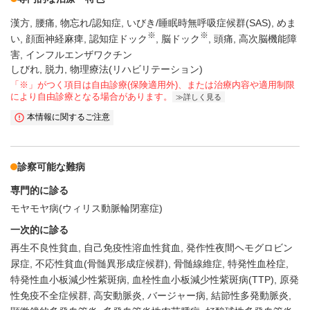
漢方
腰痛
物忘れ/認知症
いびき/睡眠時無呼吸症候群(SAS)
めま
※
※
い
顔面神経麻痺
認知症ドック
脳ドック
頭痛
高次脳機能障
害
インフルエンザワクチン
しびれ, 脱力, 物理療法(リハビリテーション)
「※」がつく項目は自由診療(保険適用外)、または治療内容や適用制限
により自由診療となる場合があります。
詳しく見る
本情報に関するご注意
診察可能な難病
専門的に診る
モヤモヤ病(ウィリス動脈輪閉塞症)
一次的に診る
再生不良性貧血
自己免疫性溶血性貧血
発作性夜間ヘモグロビン
尿症
不応性貧血(骨髄異形成症候群)
骨髄線維症
特発性血栓症
特発性血小板減少性紫斑病
血栓性血小板減少性紫斑病(TTP)
原発
性免疫不全症候群
高安動脈炎
バージャー病
結節性多発動脈炎