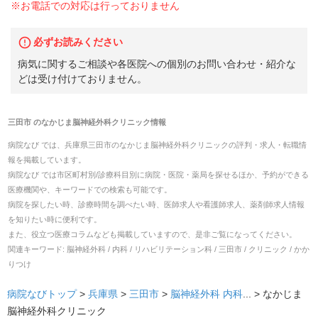
※お電話での対応は行っておりません
必ずお読みください
病気に関するご相談や各医院への個別のお問い合わせ・紹介な
どは受け付けておりません。
三田市
の
なかじま脳神経外科クリニック
情報
病院なび では、
兵庫県
三田市
の
なかじま脳神経外科クリニック
の
評判・求人・転職
情
報を掲載しています。
病院なび では市区町村別/診療科目別に病院・医院・薬局を探せるほか、予約ができる
医療機関や、キーワードでの検索も可能です。
病院を探したい時、診療時間を調べたい時、医師求人や看護師求人、薬剤師求人情報
を知りたい時に便利です。
また、役立つ医療コラムなども掲載していますので、是非ご覧になってください。
関連キーワード:
脳神経外科 / 内科 / リハビリテーション科 / 三田市 / クリニック / かか
りつけ
病院なびトップ
>
兵庫県
>
三田市
>
脳神経外科
内科
... >
なかじま
脳神経外科クリニック