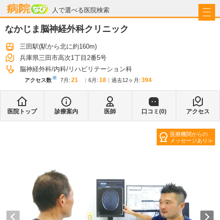
病院なび
人で選べる医院検索
なかじま脳神経外科クリニック
三田駅
(駅から
北に約160m
)
兵庫県三田市高次1丁目2番5号
脳神経外科
内科
リハビリテーション科
※
21
18
394
アクセス数
7月
:
6月
:
過去12ヶ月:
医院トップ
診療案内
医師
口コミ(
0
)
アクセス
医療機関からの
メッセージあり