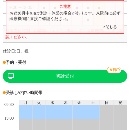
●
●
●
●
●
●
9:30
〜
13:00
お盆(8月中旬)は休診・休業の場合があります。来院前に必ず
●
●
●
●
医療機関に直接ご確認ください。
16:00
〜
19:00
×閉じる
外来受付時間・内容等について、事前に必ず医療機関に直接ご確
認ください。
休診日:
日、祝
予約・受付
今日◯
初診受付
受診しやすい時間帯
月
火
水
木
金
土
日
祝
09:30
13:00