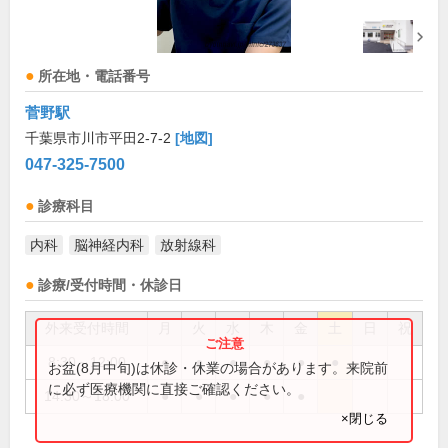
所在地・電話番号
菅野駅
千葉県市川市平田2-7-2
[地図]
047-325-7500
診療科目
内科
脳神経内科
放射線科
診療/受付時間・休診日
外来受付時間
月
火
水
木
金
土
日
祝
8:30～12:00
●
●
●
●
●
●
お盆(8月中旬)は休診・休業の場合があります。来院前
に必ず医療機関に直接ご確認ください。
14:30～18:00
●
●
●
●
●
×閉じる