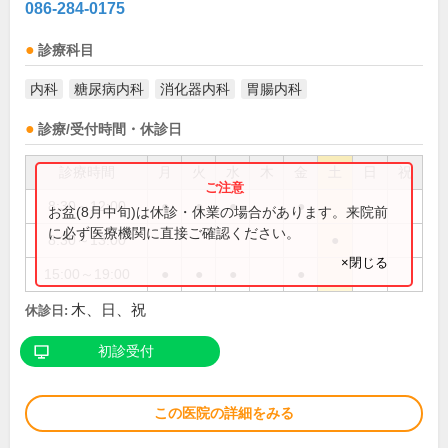
086-284-0175
診療科目
内科
糖尿病内科
消化器内科
胃腸内科
診療/受付時間・休診日
診療時間
月
火
水
木
金
土
日
祝
8:30～12:00
●
●
●
●
お盆(8月中旬)は休診・休業の場合があります。来院前
に必ず医療機関に直接ご確認ください。
8:30～13:00
●
×閉じる
15:00～19:00
●
●
●
●
木、日、祝
休診日:
初診受付
この医院の詳細をみる