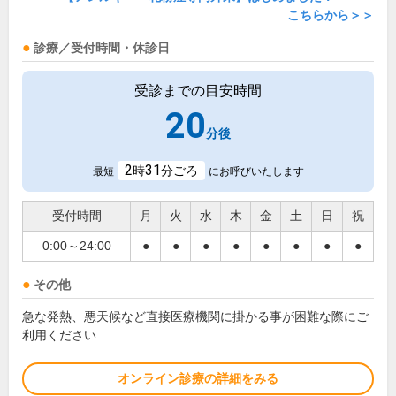
こちらから＞＞
診療／受付時間・休診日
受診までの目安時間
20
分後
2
31
時
分ごろ
最短
にお呼びいたします
受付時間
月
火
水
木
金
土
日
祝
0:00～24:00
●
●
●
●
●
●
●
●
その他
急な発熱、悪天候など直接医療機関に掛かる事が困難な際にご
利用ください
オンライン診療の詳細をみる