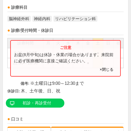
診療科目
脳神経外科
神経内科
リハビリテーション科
診療/受付時間・休診日
診療時間
月
火
水
木
金
土
日
祝
9:00～12:30
●
●
●
●
●
お盆(8月中旬)は休診・休業の場合があります。来院前
に必ず医療機関に直接ご確認ください。
12:30～18:30
●
●
●
●
×閉じる
※土曜日は9:00～12:30まで
備考:
木、土午後、日、祝
休診日:
初診・再診受付
口コミ