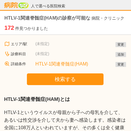
病院なび
人で選べる医院検索
HTLV-1関連脊髄症(HAM)の診察が可能な
病院・クリニック
172
件見つかりました
(未指定)
エリア/駅
変更
(未指定)
診療科目
追加
HTLV-1関連脊髄症(HAM)
詳細条件
変更
検索する
HTLV-1関連脊髄症(HAM)とは
HTLV-1というウイルスが母親から子への母乳を介して、
あるいは性交渉を介して夫から妻へ感染します。感染者は
全国に108万人といわれていますが、その多くは全く健康