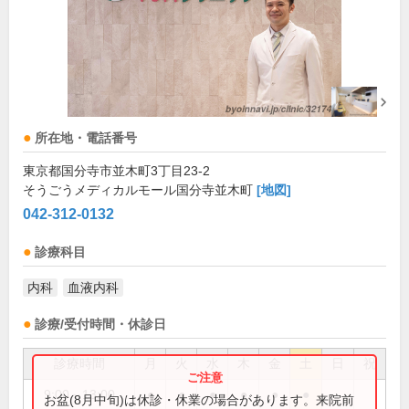
所在地・電話番号
東京都国分寺市並木町3丁目23-2
そうごうメディカルモール国分寺並木町
[地図]
042-312-0132
診療科目
内科
血液内科
診療/受付時間・休診日
診療時間
月
火
水
木
金
土
日
祝
9:00～13:00
●
●
●
●
●
●
お盆(8月中旬)は休診・休業の場合があります。来院前