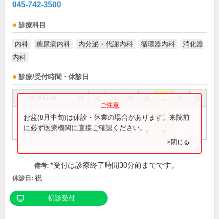
045-742-3500
診療科目
内科
糖尿病内科
内分泌・代謝内科
循環器内科
消化器
内科
診療/受付時間・休診日
診療時間
月
火
水
木
金
土
日
祝
9:00～12:00
●
●
●
●
●
●
●
お盆(8月中旬)は休診・休業の場合があります。来院前
に必ず医療機関に直接ご確認ください。
14:00～17:00
●
●
●
●
●
●
×閉じる
*受付は診療終了時間30分前までです。
備考:
祝
休診日:
初診受付