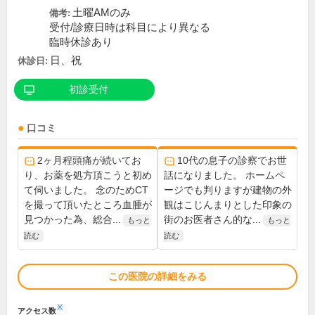
土曜AMのみ
備考:
受付/診療日時は科目により異なる
臨時休診あり
日、祝
休診日:
初診受付
口コミ
2ヶ月程頭痛が続いてお
10代の息子の診察でお世
り、お薬を処方頂こうと初め
話になりました。 ホームペ
て伺いました。 念のためCT
ージでも判りますが建物の外
を撮って頂いたところ血腫が
観はこじんまりとした印象の
見つかった為、総合...
街のお医者さん的な...
もっと
もっと
読む
読む
この医院の詳細をみる
※
アクセス数