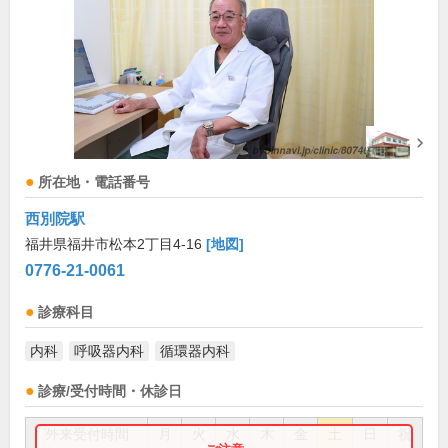
所在地・電話番号
西別院駅
福井県福井市松本2丁目4-16
[地図]
0776-21-0061
診療科目
内科
呼吸器内科
循環器内科
診療/受付時間・休診日
外来受付時間
月
火
水
木
金
土
日
祝