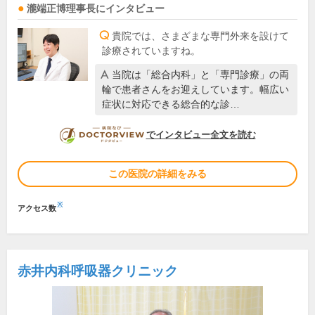
瀧端正博
理事長
にインタビュー
貴院では、さまざまな専門外来を設けて
診療されていますね。
当院は「総合内科」と「専門診療」の両
輪で患者さんをお迎えしています。幅広い
症状に対応できる総合的な診…
DOCTORVIEW
でインタビュー全文を読む
この医院の詳細をみる
※
アクセス数
赤井内科呼吸器クリニック