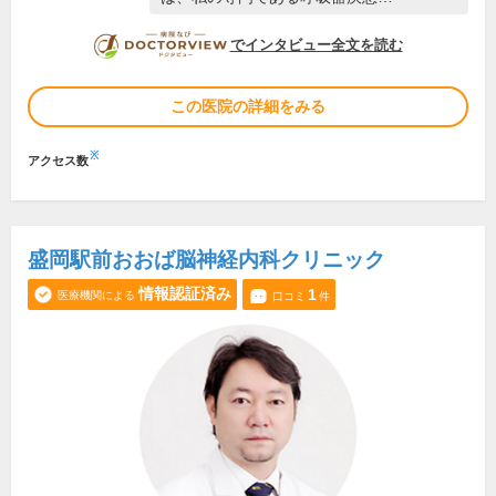
DOCTORVIEW
でインタビュー全文を読む
この医院の詳細をみる
※
アクセス数
盛岡駅前おおば脳神経内科クリニック
情報認証済み
1
医療機関による
口コミ
件