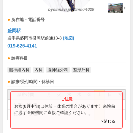
所在地・電話番号
盛岡駅
岩手県盛岡市盛岡駅前通13-8
[地図]
019-626-4141
診療科目
脳神経内科
内科
脳神経外科
整形外科
診療/受付時間・休診日
診療時間
月
火
水
木
金
土
日
祝
9:00～12:30
●
●
●
●
●
お盆(8月中旬)は休診・休業の場合があります。来院前
に必ず医療機関に直接ご確認ください。
14:00～18:00
●
●
●
●
×閉じる