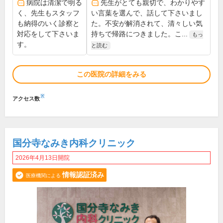
病院は清潔で明る
先生がとても親切で、わかりやす
く、先生もスタッフ
い言葉を選んで、話して下さいまし
も納得のいく診察と
た。不安が解消されて、清々しい気
対応をして下さいま
持ちで帰路につきました。こ...
もっ
す。
と読む
この医院の詳細をみる
※
アクセス数
国分寺なみき内科クリニック
2026年4月13日開院
情報認証済み
医療機関による