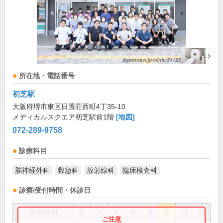
所在地・電話番号
初芝駅
大阪府堺市東区日置荘西町4丁35-10
メディカルスクエア初芝駅前1階
[地図]
072-289-9758
診療科目
脳神経外科
救急科
放射線科
臨床検査科
診療/受付時間・休診日
診療時間
月
火
水
木
金
土
日
祝