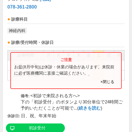
078-361-2800
診療科目
神経内科
診療/受付時間・休診日
診療時間
月
火
水
木
金
土
日
祝
9:30～12:30
●
●
●
●
●
お盆(8月中旬)は休診・休業の場合があります。来院前
に必ず医療機関に直接ご確認ください。
14:00～17:00
●
●
●
●
×閉じる
<初診で来院される方へ>
備考:
下の「初診受付」のボタンより30分単位で24時間ご
予約いただくことが可能で...(
続きを読む
)
日、祝、年末年始
休診日:
初診受付