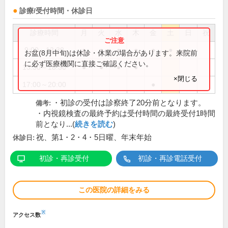
診療/受付時間・休診日
診療時間
月
火
水
木
金
土
日
祝
9:00～12:30
●
●
●
●
●
●
お盆(8月中旬)は休診・休業の場合があります。来院前
に必ず医療機関に直接ご確認ください。
13:30～18:30
●
●
●
●
×閉じる
17:00～20:00
●
・初診の受付は診察終了20分前となります。
備考:
・内視鏡検査の最終予約は受付時間の最終受付1時間
前となり...(
続きを読む
)
祝、第1・2・4・5日曜、年末年始
休診日:
初診・再診受付
初診・再診電話受付
この医院の詳細をみる
※
アクセス数