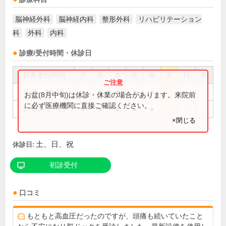
脳神経外科
脳神経内科
整形外科
リハビリテーション
科
外科
内科
診療/受付時間・休診日
外来受付時間
月
火
水
木
金
土
日
祝
8:45～12:00
●
●
●
●
●
お盆(8月中旬)は休診・休業の場合があります。来院前
に必ず医療機関に直接ご確認ください。
14:00～17:15
●
●
●
●
●
×閉じる
土、日、祝
休診日:
初診受付
口コミ
もともと高血圧だったのですが、頭痛も続いていたこと