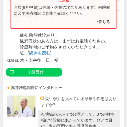
8:30～12:15
●
●
●
●
●
●
お盆(8月中旬)は休診・休業の場合があります。来院前
に必ず医療機関に直接ご確認ください。
16:00～18:45
●
●
●
●
×閉じる
臨時休診あり
備考:
風邪症状のある方は、まずはお電話ください。
診療時間のご予約をさせていただきます。
駐...(
続きを読む
)
木・土午後、日、祝
休診日:
初診受付
赤井雅也
院長
にインタビュー
先生が力を入れている診療や疾患はあり
ますか?
地域のかかりつけ医として、3つの柱を
掲げて診療にあたっています。ひとつ目
は、私の専門である呼吸器疾患…