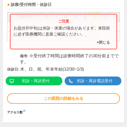
診療/受付時間・休診日
診療時間
月
火
水
木
金
土
日
祝
9:00～12:30
●
●
●
●
●
お盆(8月中旬)は休診・休業の場合があります。来院前
に必ず医療機関に直接ご確認ください。
14:00～17:00
●
●
●
●
×閉じる
※受付終了時間は診療時間終了の30分前までで
備考:
す。
木、日、祝、年末年始(12/30~1/3)
休診日:
初診・再診受付
初診・再診電話受付
この医院の詳細をみる
※
アクセス数