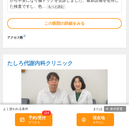
から不安になり脳ドックを受診しました。最新設備を使用し
た検査ですし、色...
もっと読む
この医院の詳細をみる
※
アクセス数
たしろ代謝内科クリニック
条件変更
114
予約/受付
現在地