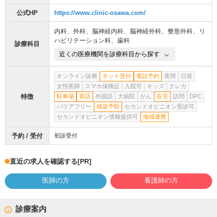
公式HP
https://www.clinic-osawa.com/
内科
、
外科
、
脳神経内科
、
脳神経外科
、
整形外科
、
リ
ハビリテーション科
、
歯科
診療科目
近くの医療機関を診療科目から探す
オンライン診療
ネット受付
電話予約
夜間
日祝
女性医師
スマホ保険証
入院可
キッズ
クレカ
特徴
駐車場
英語
外国語
大病院
がん
在宅
訪問
DPC
バリアフリー
感染予防
セカンドオピニオン受診可
セカンドオピニオン情報提供可
地域連携
予約 / 受付
初診受付
直近の求人を確認する
[PR]
医師の方
看護師の方
診療案内