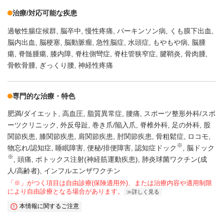
治療/対応可能な疾患
過敏性腸症候群
脳卒中
慢性疼痛
パーキンソン病
くも膜下出血
脳内出血
脳梗塞
脳動脈瘤
急性脳症
水頭症
もやもや病
脳腫
瘍
脊髄腫瘍
膝内障
脊柱側彎症
脊柱管狭窄症
腱鞘炎
骨肉腫
骨軟骨腫
ぎっくり腰
神経性疼痛
専門的な治療・特色
肥満/ダイエット
高血圧
脂質異常症
腰痛
スポーツ整形外科/スポ
ーツクリニック
外反母趾
巻き爪/陥入爪
脊椎外科
足の外科
股
関節疾患
膝関節疾患
肩関節疾患
肘関節疾患
骨粗鬆症
ロコモ
※
物忘れ/認知症
睡眠障害
便秘/排便障害
認知症ドック
脳ドック
※
頭痛
ボトックス注射(神経筋運動疾患)
肺炎球菌ワクチン(成
人/高齢者)
インフルエンザワクチン
「※」がつく項目は自由診療(保険適用外)、または治療内容や適用制限
により自由診療となる場合があります。
詳しく見る
本情報に関するご注意