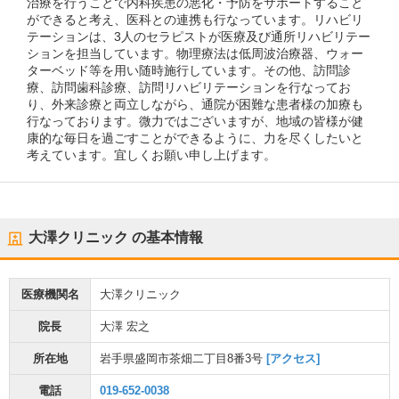
治療を行うことで内科疾患の悪化・予防をサポートすること
ができると考え、医科との連携も行なっています。リハビリ
テーションは、3人のセラピストが医療及び通所リハビリテー
ションを担当しています。物理療法は低周波治療器、ウォー
ターベッド等を用い随時施行しています。その他、訪問診
療、訪問歯科診療、訪問リハビリテーションを行なってお
り、外来診療と両立しながら、通院が困難な患者様の加療も
行なっております。微力ではございますが、地域の皆様が健
康的な毎日を過ごすことができるように、力を尽くしたいと
考えています。宜しくお願い申し上げます。
大澤クリニック
の基本情報
医療機関名
大澤クリニック
院長
大澤 宏之
所在地
岩手県盛岡市茶畑二丁目8番3号
[アクセス]
電話
019-652-0038