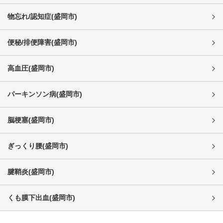
物忘れ/認知症
(
盛岡市
)
便秘/排便障害
(
盛岡市
)
高血圧
(
盛岡市
)
パーキンソン病
(
盛岡市
)
脳梗塞
(
盛岡市
)
ぎっくり腰
(
盛岡市
)
腱鞘炎
(
盛岡市
)
くも膜下出血
(
盛岡市
)