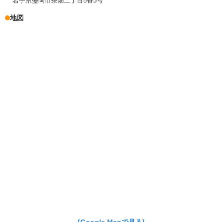
岩手県盛岡市茶畑二丁目8番3号
地図
[Google Mapで見る]