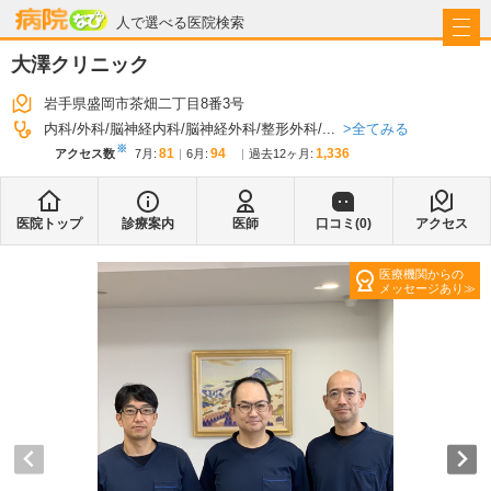
病院なび
人で選べる医院検索
大澤クリニック
岩手県盛岡市茶畑二丁目8番3号
全てみる
内科
外科
脳神経内科
脳神経外科
整形外科
...
※
81
94
1,336
アクセス数
7月
:
6月
:
過去12ヶ月:
医院トップ
診療案内
医師
口コミ(
0
)
アクセス
医療機関からの
メッセージあり