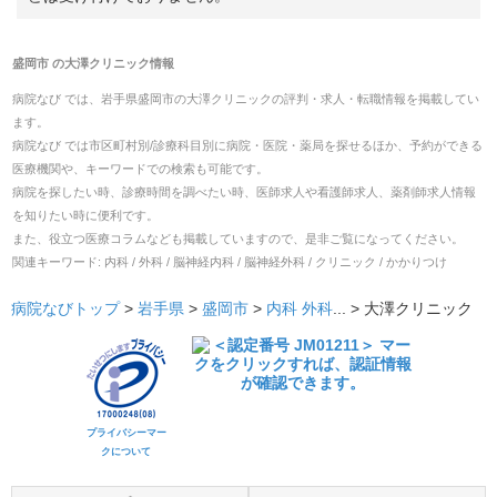
盛岡市
の
大澤クリニック
情報
病院なび では、
岩手県
盛岡市
の
大澤クリニック
の
評判・求人・転職
情報を掲載してい
ます。
病院なび では市区町村別/診療科目別に病院・医院・薬局を探せるほか、予約ができる
医療機関や、キーワードでの検索も可能です。
病院を探したい時、診療時間を調べたい時、医師求人や看護師求人、薬剤師求人情報
を知りたい時に便利です。
また、役立つ医療コラムなども掲載していますので、是非ご覧になってください。
関連キーワード:
内科 / 外科 / 脳神経内科 / 脳神経外科 / クリニック / かかりつけ
病院なびトップ
>
岩手県
>
盛岡市
>
内科
外科
... >
大澤クリニック
プライバシーマー
クについて