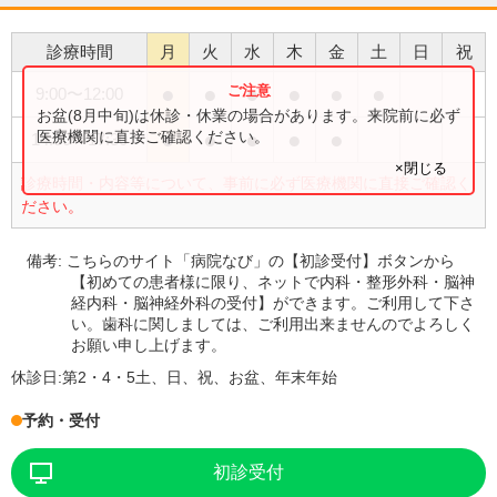
診療時間
月
火
水
木
金
土
日
祝
●
●
●
●
●
●
9:00
〜
12:00
お盆(8月中旬)は休診・休業の場合があります。来院前に必ず
●
●
●
●
●
医療機関に直接ご確認ください。
14:00
〜
17:30
×閉じる
診療時間・内容等について、事前に必ず医療機関に直接ご確認く
ださい。
備考:
こちらのサイト「病院なび」の【初診受付】ボタンから
【初めての患者様に限り、ネットで内科・整形外科・脳神
経内科・脳神経外科の受付】ができます。ご利用して下さ
い。歯科に関しましては、ご利用出来ませんのでよろしく
お願い申し上げます。
休診日:
第2・4・5土、日、祝、お盆、年末年始
予約・受付
初診受付