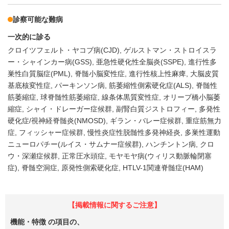
診察可能な難病
一次的に診る
クロイツフェルト・ヤコブ病(CJD)
ゲルストマン・ストロイスラ
ー・シャインカー病(GSS)
亜急性硬化性全脳炎(SSPE)
進行性多
巣性白質脳症(PML)
脊髄小脳変性症
進行性核上性麻痺
大脳皮質
基底核変性症
パーキンソン病
筋萎縮性側索硬化症(ALS)
脊髄性
筋萎縮症
球脊髄性筋萎縮症
線条体黒質変性症
オリーブ橋小脳萎
縮症
シャイ・ドレーガー症候群
副腎白質ジストロフィー
多発性
硬化症/視神経脊髄炎(NMOSD)
ギラン・バレー症候群
重症筋無力
症
フィッシャー症候群
慢性炎症性脱髄性多発神経炎
多巣性運動
ニューロパチー(ルイス・サムナー症候群)
ハンチントン病
クロ
ウ・深瀬症候群
正常圧水頭症
モヤモヤ病(ウィリス動脈輪閉塞
症)
脊髄空洞症
原発性側索硬化症
HTLV-1関連脊髄症(HAM)
【掲載情報に関するご注意】
機能・特徴
の項目の、