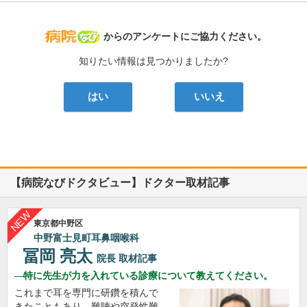
病院なび
からのアンケートにご協力ください。
知りたい情報は見つかりましたか?
はい
いいえ
【病院なびドクタビュー】ドクター取材記事
東京都中野区
中野富士見町耳鼻咽喉科
冨岡 亮太
院長
取材記事
特に先生が力を入れている診療について教えてください。
これまで耳を専門に研鑽を積んで
きたこともあり、難聴や突発性難