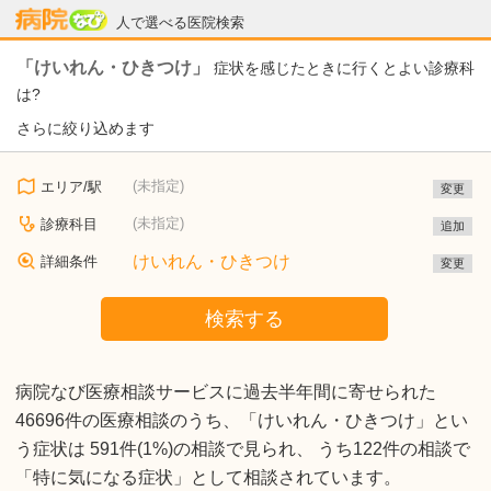
病院なび
人で選べる医院検索
「けいれん・ひきつけ」
症状を感じたときに行くとよい診療科
は?
さらに絞り込めます
(未指定)
エリア/駅
変更
(未指定)
診療科目
追加
けいれん・ひきつけ
詳細条件
変更
検索する
病院なび医療相談サービスに過去半年間に寄せられた
46696件の医療相談のうち、「けいれん・ひきつけ」とい
う症状は 591件(1%)の相談で見られ、 うち122件の相談で
「特に気になる症状」として相談されています。