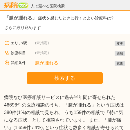
病院なび
人で選べる医院検索
「膝が腫れる」
症状を感じたときに行くとよい診療科は?
さらに絞り込めます
(未指定)
エリア/駅
変更
(未指定)
診療科目
追加
膝が腫れる
詳細条件
変更
検索する
病院なび医療相談サービスに過去半年間に寄せられた
46696件の医療相談のうち、「膝が腫れる」という症状は
380件(1%)の相談で見られ、 うち159件の相談で「特に気
になる症状」として相談されています。 また、「膝が痛
い」(1,659件 / 4%), という症状も数多く相談が寄せられて