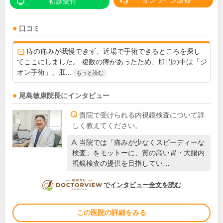
オンライン診療
初診受付
口コミ
痔の痛みが我慢できず、近場で手術できるところを探し
てここにしました。 複数の痔があったため、肛門の中は「ジ
オン手術」、肛...
もっと読む
尾島敏康
院長
にインタビュー
貴院で受けられる内視鏡検査について詳
しく教えてください。
当院では「痛みが少なくスピーディーな
検査」をモットーに、質の高い胃・大腸内
視鏡検査の提供を目指してい…
DOCTORVIEW
でインタビュー全文を読む
この医院の詳細をみる