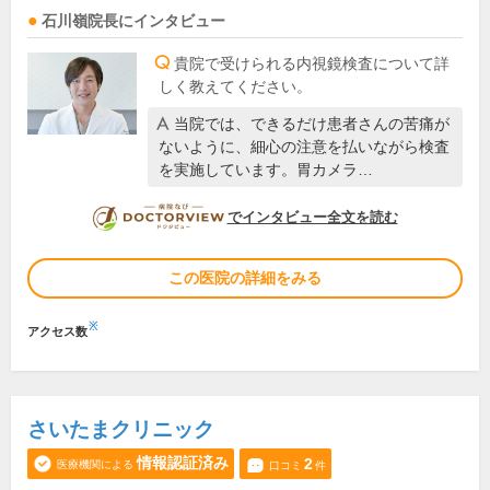
石川嶺
院長
にインタビュー
貴院で受けられる内視鏡検査について詳
しく教えてください。
当院では、できるだけ患者さんの苦痛が
ないように、細心の注意を払いながら検査
を実施しています。胃カメラ…
DOCTORVIEW
でインタビュー全文を読む
この医院の詳細をみる
※
アクセス数
さいたまクリニック
情報認証済み
2
医療機関による
口コミ
件