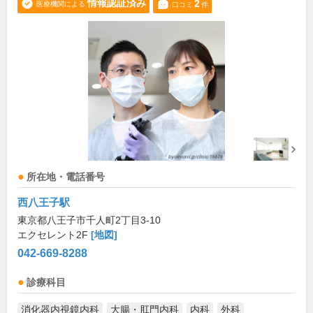
情報認証済み
2
医療機関による
口コミ
件
所在地・電話番号
西八王子駅
東京都八王子市千人町2丁目3-10
エクセレント2F
[地図]
042-669-8288
診療科目
消化器内視鏡内科
大腸・肛門内科
内科
外科