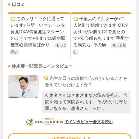
口コミ
このクリニックに通って
千葉大のドクターが+二
いますが+新しいマシーンを
人体制で信頼できます CTが
発見DXA!骨量測定マシーン
あり+頭や胸をCTで見たの
のようです+今までは癌や脳
で+安心感もあります 手術す
梗塞心筋梗塞ばかり...
る病気も+その病...
もっと
もっと読
読む
む
鈴木英一郎
院長
にインタビュー
先生が日々の診療で心がけていることを
教えていただけますか?
患者さんはさまざまなお悩みを抱え、当
院を頼って来院されます。その思いに寄り
添いながら、患者さん一人ひ…
DOCTORVIEW
でインタビュー全文を読む