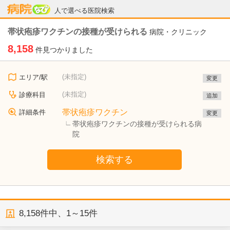
病院なび
人で選べる医院検索
帯状疱疹ワクチンの接種が受けられる
病院・クリニック
8,158
件見つかりました
(未指定)
エリア/駅
変更
(未指定)
診療科目
追加
帯状疱疹ワクチン
詳細条件
変更
帯状疱疹ワクチンの接種が受けられる病
院
検索する
8,158
件中、
1～15件