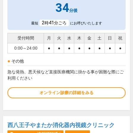
34
分後
2
41
時
分ごろ
最短
にお呼びいたします
受付時間
月
火
水
木
金
土
日
祝
0:00～24:00
●
●
●
●
●
●
●
●
その他
急な発熱、悪天候など直接医療機関に掛かる事が困難な際にご
利用ください
オンライン診療の詳細をみる
西八王子やまたか消化器内視鏡クリニック