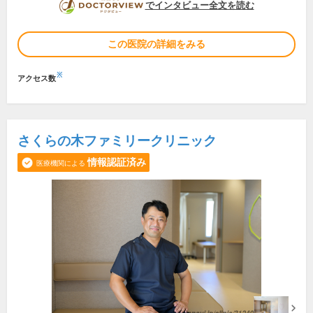
DOCTORVIEW
でインタビュー全文を読む
この医院の詳細をみる
※
アクセス数
さくらの木ファミリークリニック
情報認証済み
医療機関による