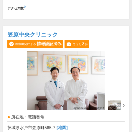
※
アクセス数
笠原中央クリニック
情報認証済み
2
医療機関による
口コミ
件
所在地・電話番号
茨城県水戸市笠原町565-7
[地図]