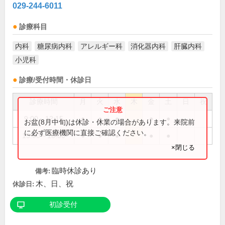
029-244-6011
診療科目
内科
糖尿病内科
アレルギー科
消化器内科
肝臓内科
小児科
診療/受付時間・休診日
診療時間
月
火
水
木
金
土
日
祝
9:00～12:15
●
●
●
●
●
お盆(8月中旬)は休診・休業の場合があります。来院前
に必ず医療機関に直接ご確認ください。
15:00～18:00
●
●
●
●
●
×閉じる
臨時休診あり
備考:
木、日、祝
休診日:
初診受付