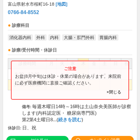
富山県射水市桜町16-18
[地図]
0766-84-8552
診療科目
消化器内科
外科
内科
大腸・肛門外科
胃腸内科
診療/受付時間・休診日
診療時間
月
火
水
木
金
土
日
祝
8:30～12:30
●
●
●
●
●
●
お盆(8月中旬)は休診・休業の場合があります。来院前
に必ず医療機関に直接ご確認ください。
14:00～18:30
●
●
●
●
×閉じる
毎週木曜日14時～16時は土山奈央美医師が診察
備考:
します(内科認定医・ 糖尿病専門医)
第2第4土曜日8...(
続きを読む
)
日、祝
休診日: