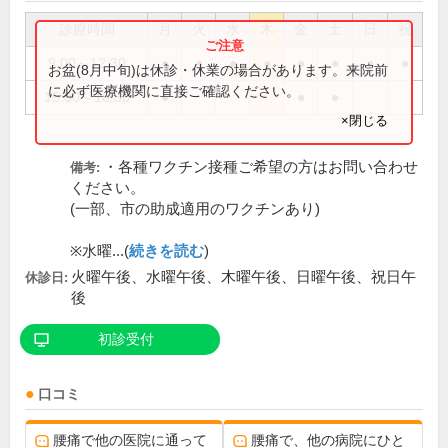
診療時間
月
火
水
木
金
土
日
祝
9:00～12:30
●
●
●
●
●
●
●
●
お盆(8月中旬)は休診・休業の場合があります。来院前
に必ず医療機関に直接ご確認ください。
15:00～18:30
●
●
●
×閉じる
・各種ワクチン接種ご希望の方はお問い合わせ
備考:
ください。
(一部、市の助成適用のワクチンあり)
※水曜...(
続きを読む
)
火曜午後、水曜午後、木曜午後、日曜午後、祝日午
休診日:
後
初診受付
口コミ
腰痛で他の医院に通って
腰痛で、他の病院にひと