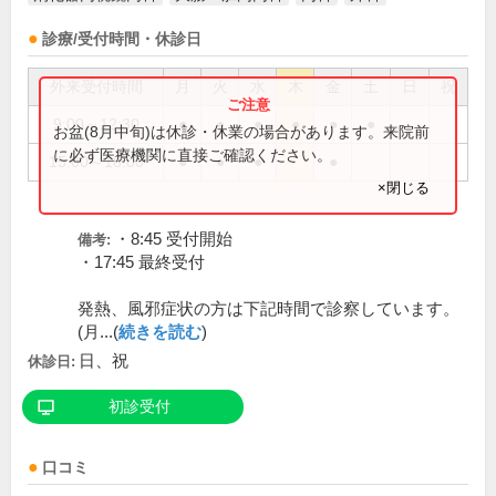
診療/受付時間・休診日
外来受付時間
月
火
水
木
金
土
日
祝
9:00～12:30
●
●
●
●
●
●
お盆(8月中旬)は休診・休業の場合があります。来院前
に必ず医療機関に直接ご確認ください。
15:00～18:00
●
●
●
●
×閉じる
・8:45 受付開始
備考:
・17:45 最終受付
発熱、風邪症状の方は下記時間で診察しています。
(月...(
続きを読む
)
日、祝
休診日:
初診受付
口コミ