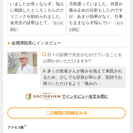
いましたが良くならず、知人
月程通っていました。何度か
に相談したところこちらのク
痛み止めの注射もしたのです
リニックを勧められました。
が、あまり効果がなく、仕事
金先生の診察はとて...
もままならず悩んでい...
もっと
もっ
読む
と読む
金潤澤
院長
にインタビュー
日々の診療で先生が心がけていることを
お聞かせいただけますか?
多くの患者さんが痛みを抱えて来院され
るため、少しでも症状が和らぎ、笑顔でお
帰りいただけるよう「痛みの…
DOCTORVIEW
でインタビュー全文を読む
この医院の詳細をみる
※
アクセス数