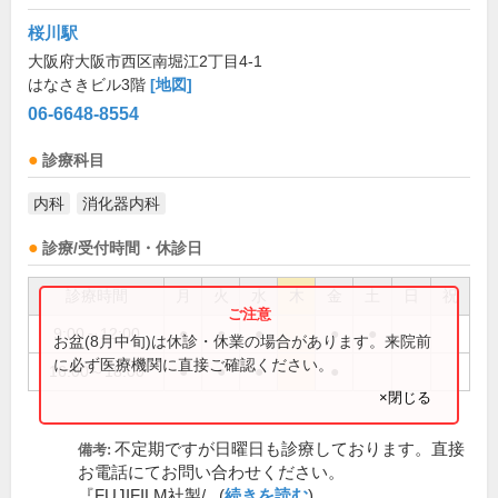
桜川駅
大阪府大阪市西区南堀江2丁目4-1
はなさきビル3階
[地図]
06-6648-8554
診療科目
内科
消化器内科
診療/受付時間・休診日
診療時間
月
火
水
木
金
土
日
祝
9:00～12:00
●
●
●
●
●
お盆(8月中旬)は休診・休業の場合があります。来院前
に必ず医療機関に直接ご確認ください。
16:00～18:00
●
●
●
●
×閉じる
不定期ですが日曜日も診療しております。直接
備考:
お電話にてお問い合わせください。
『FUJIFILM社製/...(
続きを読む
)