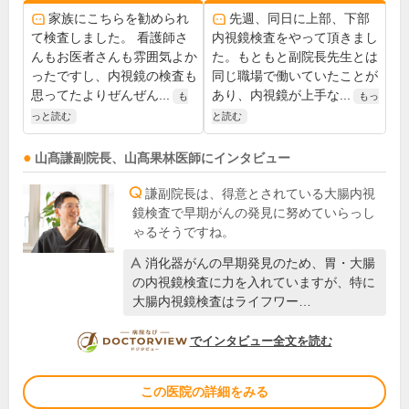
家族にこちらを勧められ
先週、同日に上部、下部
て検査しました。 看護師さ
内視鏡検査をやって頂きまし
んもお医者さんも雰囲気よか
た。もともと副院長先生とは
ったですし、内視鏡の検査も
同じ職場で働いていたことが
思ってたよりぜんぜん...
あり、内視鏡が上手な...
も
もっ
っと読む
と読む
山髙謙
副院長
、
山髙果林
医師
にインタビュー
謙副院長は、得意とされている大腸内視
鏡検査で早期がんの発見に努めていらっし
ゃるそうですね。
消化器がんの早期発見のため、胃・大腸
の内視鏡検査に力を入れていますが、特に
大腸内視鏡検査はライフワー…
DOCTORVIEW
でインタビュー全文を読む
この医院の詳細をみる