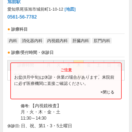
旭前駅
愛知県尾張旭市城前町1-10-12
[地図]
0561-56-7782
診療科目
内科
消化器内科
内視鏡内科
肝臓内科
肛門内科
診療/受付時間・休診日
診療時間
月
火
水
木
金
土
日
祝
9:00～11:30
●
●
●
●
●
●
お盆(8月中旬)は休診・休業の場合があります。来院前
に必ず医療機関に直接ご確認ください。
×閉じる
【内視鏡検査】
備考:
月・火・木・金・土
11:30～14:30
日、祝、第1・3・5土曜日
休診日: