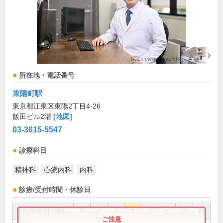
所在地・電話番号
東陽町駅
東京都江東区東陽2丁目4-26
飯田ビル2階
[地図]
03-3615-5547
診療科目
精神科
心療内科
内科
診療/受付時間・休診日
外来受付時間
月
火
水
木
金
土
日
祝