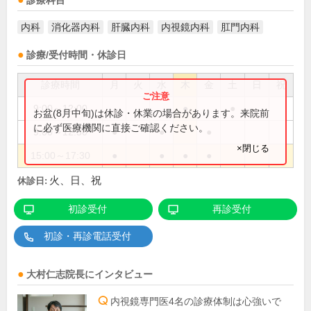
診療科目
内科
消化器内科
肝臓内科
内視鏡内科
肛門内科
診療/受付時間・休診日
診療時間
月
火
水
木
金
土
日
祝
9:00～12:00
●
●
お盆(8月中旬)は休診・休業の場合があります。来院前
に必ず医療機関に直接ご確認ください。
9:00～12:30
●
●
●
×閉じる
15:00～17:30
●
●
●
●
火、日、祝
休診日:
初診受付
再診受付
初診・再診電話受付
大村仁志
院長
にインタビュー
内視鏡専門医4名の診療体制は心強いで