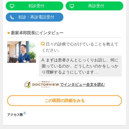
初診受付
再診受付
初診・再診電話受付
新家卓郎
院長
にインタビュー
日々の診療で心がけていることを教えて
ください。
まずは患者さんとじっくりお話し、何に
困っているのか、どうしたいのかをしっか
り理解するようにしています…
DOCTORVIEW
でインタビュー全文を読む
この医院の詳細をみる
※
アクセス数