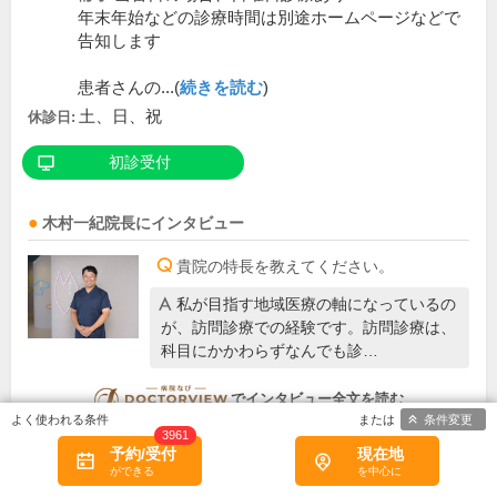
年末年始などの診療時間は別途ホームページなどで
告知します
患者さんの...(
続きを読む
)
土、日、祝
休診日:
初診受付
木村一紀
院長
にインタビュー
貴院の特長を教えてください。
私が目指す地域医療の軸になっているの
が、訪問診療での経験です。訪問診療は、
科目にかかわらずなんでも診…
DOCTORVIEW
でインタビュー全文を読む
条件変更
3961
予約/受付
現在地
この医院の詳細をみる