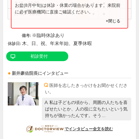
9:15～12:30
●
●
●
●
●
お盆(8月中旬)は休診・休業の場合があります。来院前
に必ず医療機関に直接ご確認ください。
15:00～18:15
●
●
●
●
●
×閉じる
※臨時休診あり
備考:
木、日、祝、年末年始、夏季休暇
休診日:
初診受付
新井豪佑
院長
にインタビュー
医師を志したきっかけをお聞かせくださ
い。
私は子どもの頃から、周囲の人たちを喜
ばせたいとか、人の役に立ちたいという気
持ちが強かったんです。そう…
DOCTORVIEW
でインタビュー全文を読む