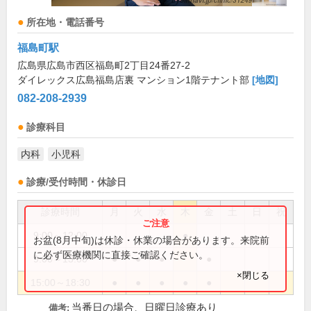
所在地・電話番号
福島町駅
広島県広島市西区福島町2丁目24番27-2
ダイレックス広島福島店裏 マンション1階テナント部
[地図]
082-208-2939
診療科目
内科
小児科
診療/受付時間・休診日
診療時間
月
火
水
木
金
土
日
祝
9:00～12:00
●
お盆(8月中旬)は休診・休業の場合があります。来院前
に必ず医療機関に直接ご確認ください。
9:00～13:00
●
●
●
●
×閉じる
15:00～18:30
●
●
●
●
●
当番日の場合、日曜日診療あり
備考: