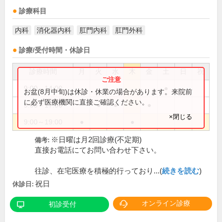
診療科目
内科
消化器内科
肛門内科
肛門外科
診療/受付時間・休診日
診療時間
月
火
水
木
金
土
日
祝
9:00～14:00
●
お盆(8月中旬)は休診・休業の場合があります。来院前
に必ず医療機関に直接ご確認ください。
9:00～17:00
●
●
●
×閉じる
9:00～19:00
●
●
※日曜は月2回診療(不定期)
備考:
直接お電話にてお問い合わせ下さい。
往診、在宅医療を積極的行っており...(
続きを読む
)
祝日
休診日:
オンライン診療
初診受付