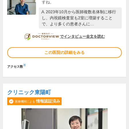
すね。
2023年10月から医師複数名体制に移行
し、内視鏡検査室も2室に増築すること
で、より多くの患者さんに…
DOCTORVIEW
でインタビュー全文を読む
この医院の詳細をみる
※
アクセス数
クリニック東陽町
情報認証済み
医療機関による