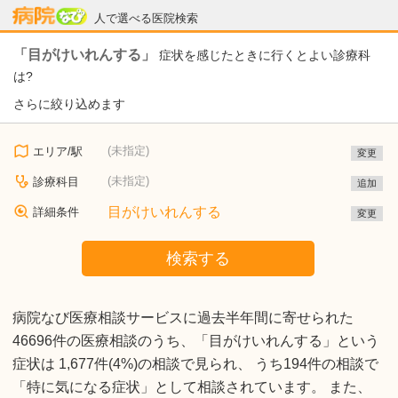
病院なび
人で選べる医院検索
「目がけいれんする」
症状を感じたときに行くとよい診療科
は?
さらに絞り込めます
(未指定)
エリア/駅
変更
(未指定)
診療科目
追加
目がけいれんする
詳細条件
変更
検索する
病院なび医療相談サービスに過去半年間に寄せられた
46696件の医療相談のうち、「目がけいれんする」という
症状は 1,677件(4%)の相談で見られ、 うち194件の相談で
「特に気になる症状」として相談されています。 また、