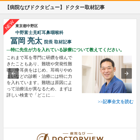
【病院なびドクタビュー】ドクター取材記事
東京都中野区
中野富士見町耳鼻咽喉科
冨岡 亮太
院長
取材記事
特に先生が力を入れている診療について教えてください。
これまで耳を専門に研鑽を積んで
きたこともあり、難聴や突発性難
聴、中耳炎をはじめ、耳鳴りやめ
まいなどの診断・治療には特に力
を入れています。難聴は原因によ
って治療法が異なるため、まずは
詳しい検査で「どこに…
>>記事全文を読む