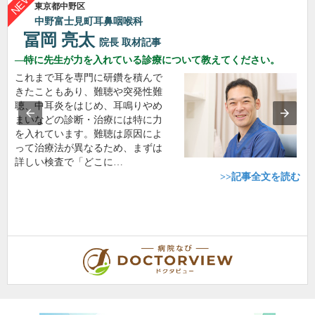
東京都中野区
中野富士見町耳鼻咽喉科
冨岡 亮太
院長
取材記事
特に先生が力を入れている診療について教えてください。
これまで耳を専門に研鑽を積んで
きたこともあり、難聴や突発性難
聴、中耳炎をはじめ、耳鳴りやめ
まいなどの診断・治療には特に力
を入れています。難聴は原因によ
って治療法が異なるため、まずは
詳しい検査で「どこに…
>>記事全文を読む