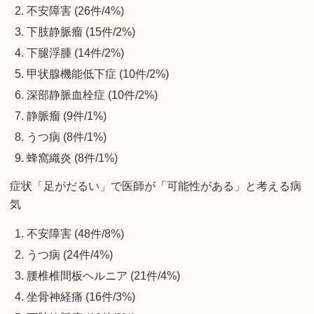
不安障害 (26件/4%)
下肢静脈瘤 (15件/2%)
下腿浮腫 (14件/2%)
甲状腺機能低下症 (10件/2%)
深部静脈血栓症 (10件/2%)
静脈瘤 (9件/1%)
うつ病 (8件/1%)
蜂窩織炎 (8件/1%)
症状「足がだるい」で医師が「可能性がある」と考える病
気
不安障害 (48件/8%)
うつ病 (24件/4%)
腰椎椎間板ヘルニア (21件/4%)
坐骨神経痛 (16件/3%)