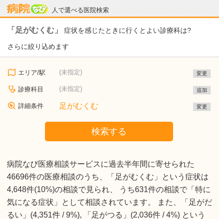
病院なび
人で選べる医院検索
「足がむくむ」
症状を感じたときに行くとよい診療科は?
さらに絞り込めます
(未指定)
エリア/駅
変更
(未指定)
診療科目
追加
足がむくむ
詳細条件
変更
検索する
病院なび医療相談サービスに過去半年間に寄せられた
46696件の医療相談のうち、「足がむくむ」という症状は
4,648件(10%)の相談で見られ、 うち631件の相談で「特に
気になる症状」として相談されています。 また、「足がだ
るい」(4,351件 / 9%), 「足がつる」(2,036件 / 4%) という