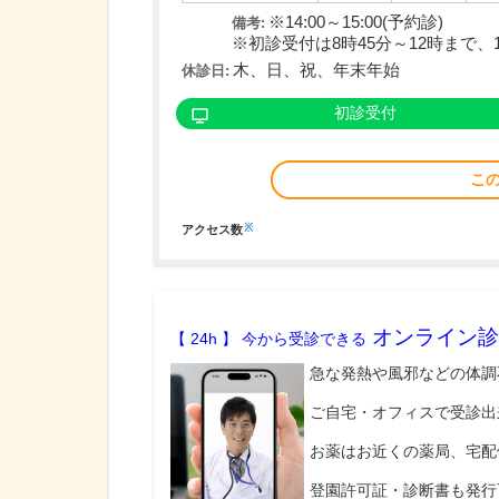
※14:00～15:00(予約診)
備考:
※初診受付は8時45分～12時まで、1
木、日、祝、年末年始
休診日:
初診受付
こ
※
アクセス数
オンライン診
【 24h 】 今から受診できる
急な発熱や風邪などの体調
ご自宅・オフィスで受診出
お薬はお近くの薬局、宅配
登園許可証・診断書も発行