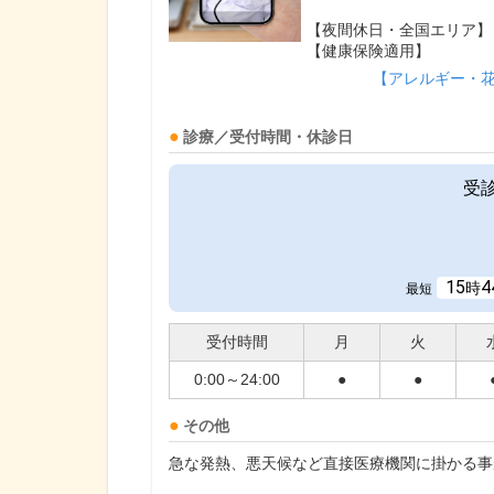
【夜間休日・全国エリア】
【健康保険適用】
【アレルギー・
診療／受付時間・休診日
受
15
4
時
最短
受付時間
月
火
0:00～24:00
●
●
その他
急な発熱、悪天候など直接医療機関に掛かる事