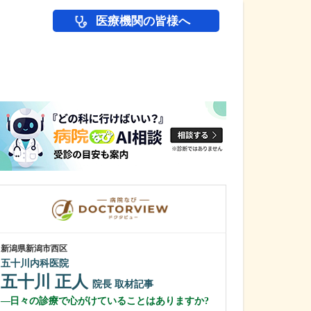
医療機関の皆様へ
医師(ドクター)の
新潟県新潟市西区
千葉県君津市
五十川内科医院
鈴木病院
五十川 正人
鈴木 研也
院長
取材記事
日々の診療で心がけていることはありますか?
貴院の特長や力