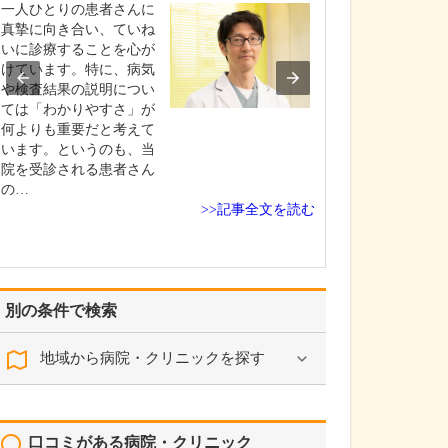
さい。
一人ひとりの患者さんに
当院は、代々こ
真摯に向き合い、ていね
密着して、住民
いに診療することを心が
健康維持や健康
けています。特に、病気
めに力を尽くし
や検査結果の説明につい
た。検査・診断
ては「わかりやすさ」が
初期診療、生活
何よりも重要だと考えて
治療・管理、予
います。というのも、当
健康診断、がん
院を受診される患者さん
めて患者さんの
の…
>>記事全文を読む
応…
別の条件で検索
地域から病院・クリニックを探す
口コミがある病院・クリニック