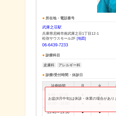
所在地・電話番号
武庫之荘駅
兵庫県尼崎市南武庫之荘1丁目12-1
松弥サウスモール2F
[地図]
06-6439-7233
診療科目
皮膚科
アレルギー科
診療/受付時間・休診日
診療時間
月
火
8:45～12:15
●
●
お盆(8月中旬)は休診・休業の場合があ
14:00～15:00
●
●
15:45～19:30
●
●