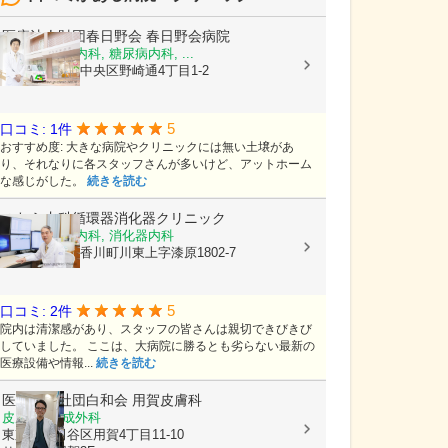
医療法人財団春日野会
春日野会病院
内科, 消化器内科, 糖尿病内科, ...
兵庫県神戸市中央区野崎通4丁目1-2
5
口コミ: 1件
おすすめ度: 大きな病院やクリニックには無い土壌があ
り、それなりに各スタッフさんが多いけど、アットホーム
な感じがした。
続きを読む
のむら内科循環器消化器クリニック
内科, 循環器内科, 消化器内科
香川県高松市香川町川東上字漆原1802-7
5
口コミ: 2件
院内は清潔感があり、スタッフの皆さんは親切できびきび
していました。 ここは、大病院に勝るとも劣らない最新の
医療設備や情報...
続きを読む
医療法人社団白和会
用賀皮膚科
皮膚科, 形成外科
東京都世田谷区用賀4丁目11-10