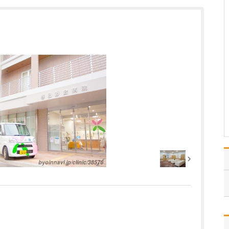
ください。
これまで耳を専門に研鑽
を積んできたこともあ
り、難聴や突発性難聴、
中耳炎をはじめ、耳鳴り
やめまいなどの診断・治
療には特に力を入れてい
ます。難聴は原因によっ
て治療法が異なるため、
まずは詳しい検査で「ど
こに…
>>記事全文を読む