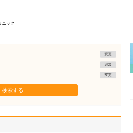
リニック
変更
追加
変更
検索する
東京都中野区
中野富士見町耳鼻咽喉科
冨岡 亮太
院長
取材記事
特に先生が力を入れている診療について教えて