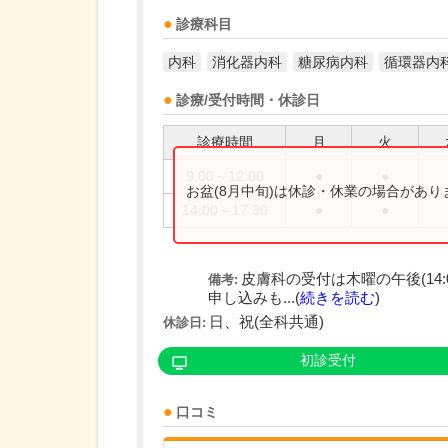
診療科目
内科
消化器内科
糖尿病内科
循環器内
診療/受付時間・休診日
診療時間
月
火
9:00～12:00
●
●
お盆(8月中旬)は休診・休業の場合があ
14:00～17:30
●
●
皮膚科の受付は木曜の午後(14:
備考:
申し込みも...(
続きを読む
)
日、祝(全科共通)
休診日:
初診受付
口コミ