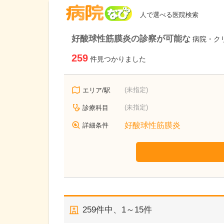
病院なび
人で選べる医院検索
好酸球性筋膜炎の診察が可能な
病院・ク
259
件見つかりました
(未指定)
エリア/駅
(未指定)
診療科目
好酸球性筋膜炎
詳細条件
259
件中、
1～15件