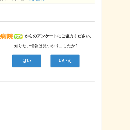
病院なび
からのアンケートにご協力ください。
知りたい情報は見つかりましたか?
はい
いいえ