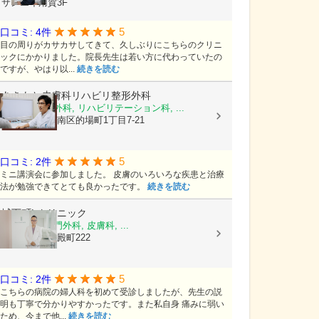
サンエイ用賀3F
5
口コミ: 4件
目の周りがカサカサしてきて、久しぶりにこちらのクリニ
ックにかかりました。院長先生は若い方に代わっていたの
ですが、やはり以...
続きを読む
あきもと皮膚科リハビリ整形外科
皮膚科, 整形外科, リハビリテーション科, ...
広島県広島市南区的場町1丁目7-21
5
口コミ: 2件
ミニ講演会に参加しました。 皮膚のいろいろな疾患と治療
法が勉強できてとても良かったです。
続きを読む
城下町Lクリニック
乳腺外科, 肛門外科, 皮膚科, ...
島根県松江市殿町222
5
口コミ: 2件
こちらの病院の婦人科を初めて受診しましたが、先生の説
明も丁寧で分かりやすかったです。また私自身 痛みに弱い
ため、今まで他...
続きを読む