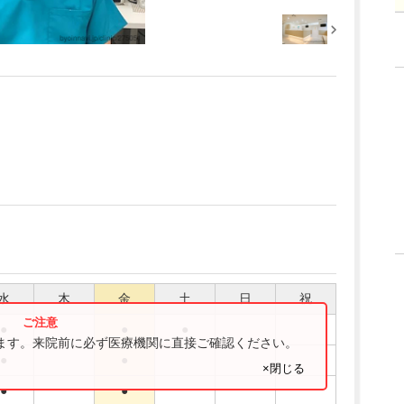
水
木
金
土
日
祝
●
●
●
ります。来院前に必ず医療機関に直接ご確認ください。
●
●
×閉じる
●
●