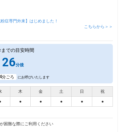
花粉症専門外来】はじめました！
こちらから＞＞
診までの目安時間
26
分後
4
分ごろ
にお呼びいたします
水
木
金
土
日
祝
●
●
●
●
●
●
が困難な際にご利用ください