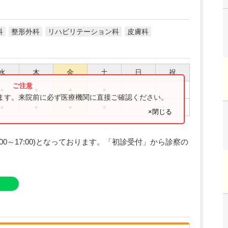
科
整形外科
リハビリテーション科
皮膚科
水
木
金
土
日
祝
●
●
●
●
ります。来院前に必ず医療機関に直接ご確認ください。
●
●
●
●
×閉じる
00～17:00)となっております。「初診受付」から診察の