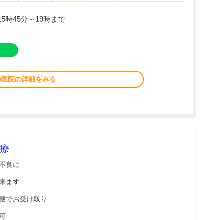
5時45分～19時まで
の医院の詳細をみる
療
不良に
来ます
便でお受け取り
可