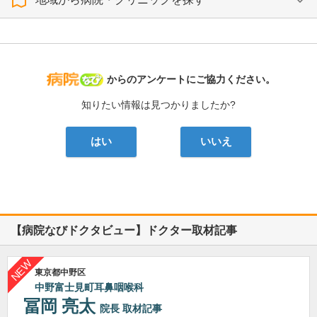
病院なび
からのアンケートにご協力ください。
知りたい情報は見つかりましたか?
はい
いいえ
【病院なびドクタビュー】ドクター取材記事
東京都中野区
中野富士見町耳鼻咽喉科
冨岡 亮太
院長
取材記事