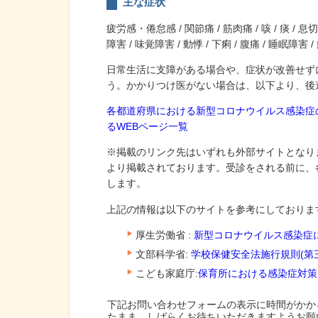
主な症状
疲労感・倦怠感 / 関節痛 / 筋肉痛 / 咳 / 痰 / 息切
障害 / 味覚障害 / 動悸 / 下痢 / 腹痛 / 睡眠障害
日常生活に支障がある場合や、症状が改善せず
う。かかりつけ医がない場合は、以下より、後
各都道府県における新型コロナウイルス感染症
るWEBページ一覧
※掲載のリンク先はいずれも外部サイトとなり
より掲載されております。受診をされる前に、
します。
上記の情報は以下のサイトを参考にしておりま
厚生労働省 :
新型コロナウイルス感染症
文部科学省:
学校保健安全法施行規則(第三
こども家庭庁:
保育所における感染症対策
下記お問い合わせフォームの表示に時間がかか
たまま、しばらくお待ちいただきますようお願