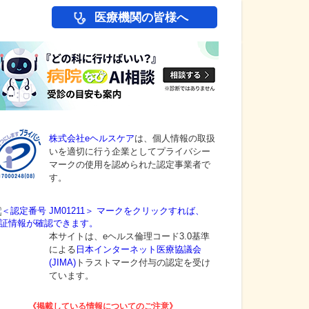
医療機関の皆様へ
株式会社eヘルスケア
は、個人情報の取扱
いを適切に行う企業としてプライバシー
マークの使用を認められた認定事業者で
す。
本サイトは、eヘルス倫理コード3.0基準
による
日本インターネット医療協議会
(JIMA)
トラストマーク付与の認定を受け
ています。
《掲載している情報についてのご注意》