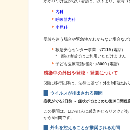
かかりつけ医がない場合は、以下より、最寄り
内科
呼吸器内科
小児科
受診を迷う場合や緊急性がわからない場合など
救急安心センター事業 :
♯7119
(電話)
*一部の地域ではご利用いただけません
子ども医療電話相談 :
♯8000
(電話)
感染中の外出や登校・登園について
5類に移行以降は、法律に基づく外出制限はあ
ウイルスが排出される期間
症状がでる2日前 ～ 症状がではじめた後10日間程
この期間は、ほかの人に感染させるリスクがあ
から5日間です。
外出を控えることが推奨される期間