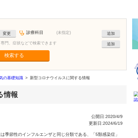
診療科目
(未指定)
変更
追加
、専門、症状などで検索できます
追加
検索する
病気の基礎知識
>
新型コロナウイルスに関する情報
る情報
公開日:2020/4/9
更新日:2024/6/19
染症は季節性のインフルエンザと同じ分類である、「5類感染症」