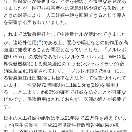
り、性感染症が蔓延すること等を懸念する慎重な意見があ
りましたが、性犯罪被害者への緊急対応や避妊を失敗した
ときの対応により、人工妊娠中絶を回避できるとして導入
を要望する声も出ていました。
これまでは緊急避妊として中用量ピルが使われてきました
※
が、適応外使用(
)である上、悪心や嘔吐などの副作用が高
頻度に発現することが問題となっていました。「ノルレボ
錠0.75mg」の成分であるレボノルゲストレルは、WHO(世
界保健機構)による緊急避妊のエッセンシャルドラッグ(必
須医薬品)に指定されており、「ノルレボ錠0.75mg」によ
る緊急避妊は国際的にも標準な方法として位置づけられて
います。「性交後72時間以内に1回1.5mg(2錠)を服用す
る」ことにより、約80%の確率で妊娠を防ぐことが可能な
ピルです。保険適用はされておらず、医師の処方が必要で
す。
日本の人工妊娠中絶数は平成21年度で22万件を超えていま
すが(厚生労働省「平成21年度衛生行政報告例結果の概