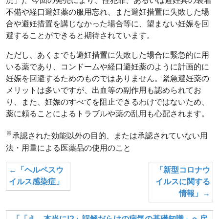
況」)、今回の発売により、性犯罪、あるいは避妊具の装着
不備や経口避妊薬の服用忘れ、また避妊措置に失敗した場
合や避妊措置を講じなかった場合等に、望まない妊娠を回
避することができると期待されています。
ただし、あくまでも避妊措置に失敗した場合に緊急的に用
いる薬であり、コンドームや経口避妊薬のように計画的に
妊娠を回避するためのものではありません。緊急避妊薬の
メリットは多いですが、出血等の副作用も認められてお
り、また、妊娠のすべてを阻止できるわけではないため、
薬に頼ることによるトラブルや薬の乱用も心配されます。
※
承認された効能以外の目的、または承認されていない用
法・用量による医薬品の使用のこと
←「ヘルペスウ
「新型コロナウ
イルス感染症」
イルスに関する
情報」→
「「え、本当に!?」誤解だらけの病気の基礎知識」へ戻