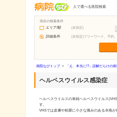
人で選べる医院検索
エリア/駅
(未指定)
詳細条件
(未指定)フリーワード、予約
病院なびトップ
>
「え、本当に!?」誤解だらけの
ヘルペスウイルス感染症
ヘルペスウイルスの単純ヘルペスウイルス(VH
す。
VHSでは皮膚や粘膜に小さな痛みのある水疱が