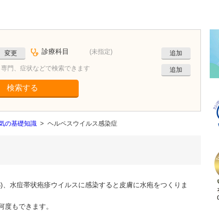
診療科目
(未指定)
変更
追加
、専門、症状などで検索できます
追加
検索する
病気の基礎知識
>
ヘルペスウイルス感染症
S)、水痘帯状疱疹ウイルスに感染すると皮膚に水疱をつくりま
何度もできます。