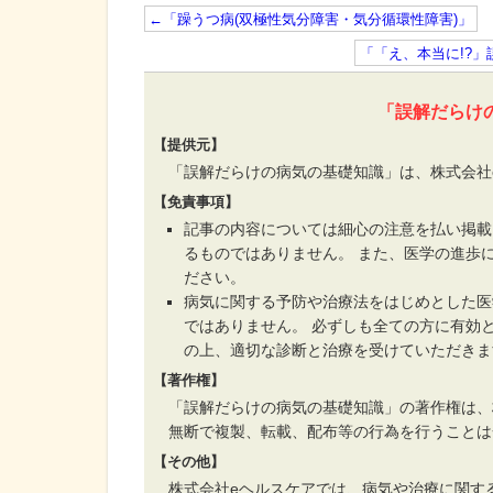
←「躁うつ病(双極性気分障害・気分循環性障害)」
「「え、本当に!?
「誤解だらけ
【提供元】
「誤解だらけの病気の基礎知識」は、株式会社
【免責事項】
記事の内容については細心の注意を払い掲載
るものではありません。 また、医学の進歩
ださい。
病気に関する予防や治療法をはじめとした医
ではありません。 必ずしも全ての方に有効
の上、適切な診断と治療を受けていただきま
【著作権】
「誤解だらけの病気の基礎知識」の著作権は、
無断で複製、転載、配布等の行為を行うことは
【その他】
株式会社eヘルスケアでは、病気や治療に関す