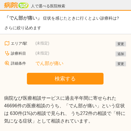
病院なび
人で選べる医院検索
「でん部が痛い」
症状を感じたときに行くとよい診療科は?
さらに絞り込めます
(未指定)
エリア/駅
変更
(未指定)
診療科目
追加
でん部が痛い
詳細条件
変更
検索する
病院なび医療相談サービスに過去半年間に寄せられた
46696件の医療相談のうち、「でん部が痛い」という症状
は 630件(1%)の相談で見られ、 うち272件の相談で「特に
気になる症状」として相談されています。