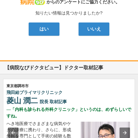
病院なび
からのアンケートにご協力ください。
知りたい情報は見つかりましたか?
はい
いいえ
【病院なびドクタビュー】ドクター取材記事
東京都調布市
飛田給プライマリクリニック
菱山 潤二
院長
取材記事
「内科も診られる外科クリニック」というのは、めずらしいで
すね。
へき地医療でさまざまな病気やケ
ガの診療に携わり、さらに、形成
外科を専門として手術の経験も数