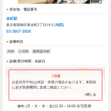
所在地・電話番号
金町駅
東京都葛飾区東金町2丁目19-5
[地図]
03-3607-3926
診療科目
内科
小児科
循環器内科
診療/受付時間・休診日
診療時間
月
火
水
木
金
土
日
祝
9:00～12:30
●
●
●
●
●
●
お盆(8月中旬)は休診・休業の場合があります。来院前
に必ず医療機関に直接ご確認ください。
16:00～18:30
●
●
●
●
×閉じる
(月・火・水・金)12:30～16:00 在宅医療
備考: