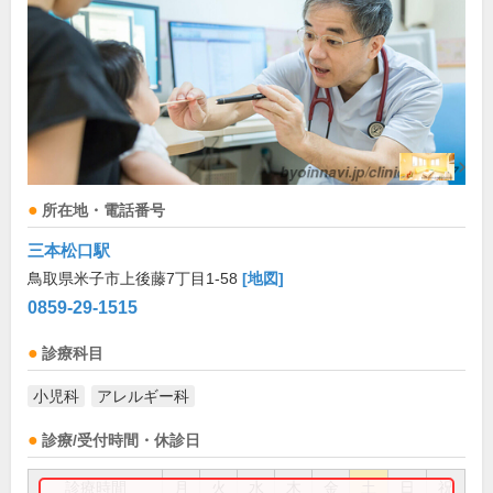
所在地・電話番号
三本松口駅
鳥取県米子市上後藤7丁目1-58
[地図]
0859-29-1515
診療科目
小児科
アレルギー科
診療/受付時間・休診日
診療時間
月
火
水
木
金
土
日
祝