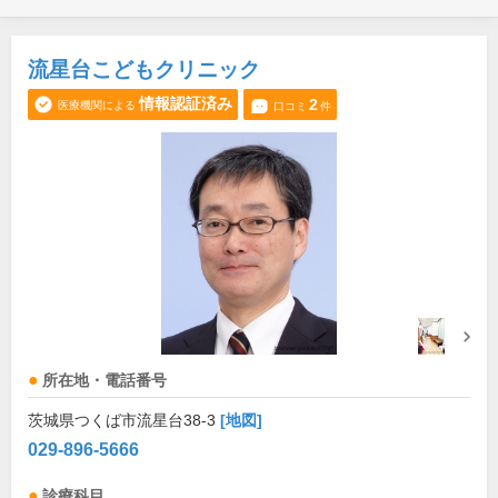
流星台こどもクリニック
情報認証済み
2
医療機関による
口コミ
件
所在地・電話番号
茨城県つくば市流星台38-3
[地図]
029-896-5666
診療科目