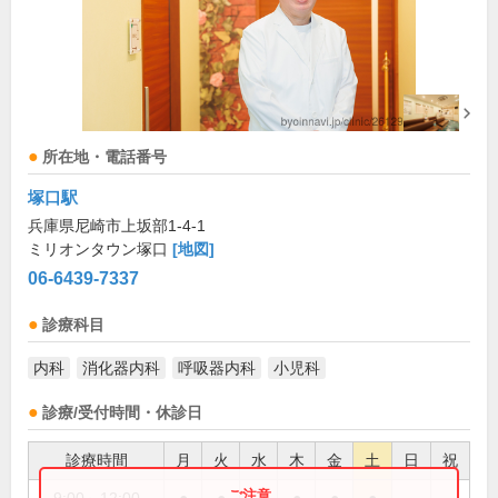
所在地・電話番号
塚口駅
兵庫県尼崎市上坂部1-4-1
ミリオンタウン塚口
[地図]
06-6439-7337
診療科目
内科
消化器内科
呼吸器内科
小児科
診療/受付時間・休診日
診療時間
月
火
水
木
金
土
日
祝