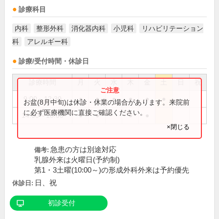
診療科目
内科
整形外科
消化器内科
小児科
リハビリテーション
科
アレルギー科
診療/受付時間・休診日
診療時間
月
火
水
木
金
土
日
祝
9:00～12:30
●
●
●
●
●
●
お盆(8月中旬)は休診・休業の場合があります。来院前
に必ず医療機関に直接ご確認ください。
14:00～18:00
●
●
●
●
×閉じる
急患の方は別途対応
備考:
乳腺外来は火曜日(予約制)
第1・3土曜(10:00～)の形成外科外来は予約優先
日、祝
休診日:
初診受付