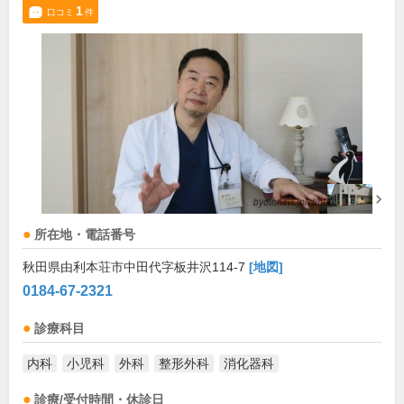
1
口コミ
件
所在地・電話番号
秋田県由利本荘市中田代字板井沢114-7
[地図]
0184-67-2321
診療科目
内科
小児科
外科
整形外科
消化器科
診療/受付時間・休診日