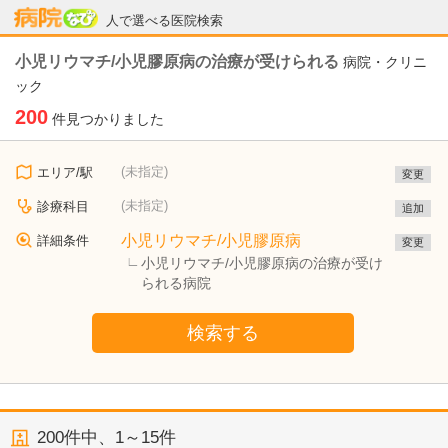
病院なび
人で選べる医院検索
小児リウマチ/小児膠原病の治療が受けられる
病院・クリニ
ック
200
件見つかりました
(未指定)
エリア/駅
変更
(未指定)
診療科目
追加
小児リウマチ/小児膠原病
詳細条件
変更
小児リウマチ/小児膠原病の治療が受け
られる病院
検索する
200
件中、
1～15件