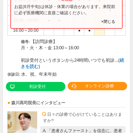
9:00～12:00
●
●
●
●
●
お盆(8月中旬)は休診・休業の場合があります。来院前
10:00～13:00
●
に必ず医療機関に直接ご確認ください。
16:00～19:00
●
●
×閉じる
16:00～20:00
●
●
【訪問診療】
備考:
月・火・木・金 13:00～16:00
初診受付というボタンから24時間いつでも初診...(
続
きを読む
)
水、祝、年末年始
休診日:
オンライン診療
初診受付
森川髙司
院長
にインタビュー
日々の診療で心がけていることはありま
すか?
「患者さんファースト」を信念に、患者