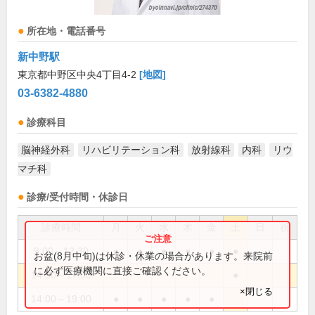
所在地・電話番号
新中野駅
東京都中野区中央4丁目4-2
[地図]
03-6382-4880
診療科目
脳神経外科
リハビリテーション科
放射線科
内科
リウ
マチ科
診療/受付時間・休診日
診療時間
月
火
水
木
金
土
日
祝
9:00～12:30
●
●
●
●
●
●
お盆(8月中旬)は休診・休業の場合があります。来院前
に必ず医療機関に直接ご確認ください。
14:00～17:00
●
×閉じる
14:00～19:00
●
●
●
●
●