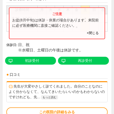
診療時間
月
火
水
木
金
土
日
祝
8:30～12:00
●
●
●
●
●
●
お盆(8月中旬)は休診・休業の場合があります。来院前
に必ず医療機関に直接ご確認ください。
15:30～17:00
●
●
●
●
×閉じる
日、祝
休診日:
※水曜日、土曜日の午後は休診です。
初診受付
再診受付
口コミ
先生が大変やさしく診てくれました。自分のことなのに
よく分からなくて、なんてきいたらいいのかもわからないの
ですけれども、先...
もっと読む
この医院の詳細をみる