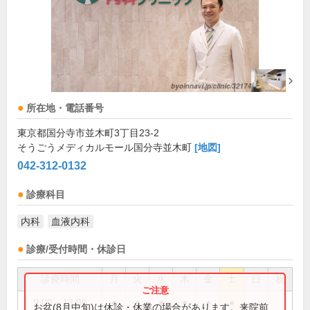
所在地・電話番号
東京都国分寺市並木町3丁目23-2
そうごうメディカルモール国分寺並木町
[地図]
042-312-0132
診療科目
内科
血液内科
診療/受付時間・休診日
診療時間
月
火
水
木
金
土
日
祝
9:00～13:00
●
●
●
●
●
●
お盆(8月中旬)は休診・休業の場合があります。来院前