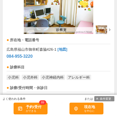
所在地・電話番号
広島県福山市御幸町森脇426-1
[地図]
084-955-3220
診療科目
小児科
小児外科
小児神経内科
アレルギー科
診療/受付時間・休診日
外来受付時間
月
火
水
木
金
土
日
祝
条件変更
89
予約/受付
現在地
8:30～12:00
●
お盆(8月中旬)は休診・休業の場合があります。来院前
に必ず医療機関に直接ご確認ください。
8:45～12:00
●
●
●
●