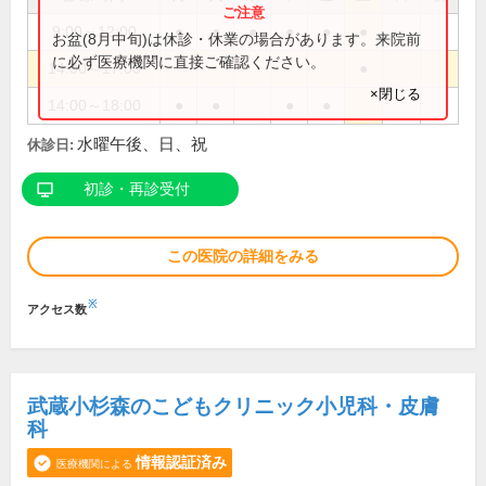
9:00～12:00
●
●
●
●
●
●
お盆(8月中旬)は休診・休業の場合があります。来院前
に必ず医療機関に直接ご確認ください。
14:00～17:00
●
×閉じる
14:00～18:00
●
●
●
●
水曜午後、日、祝
休診日:
初診・再診受付
この医院の詳細をみる
※
アクセス数
武蔵小杉森のこどもクリニック小児科・皮膚
科
情報認証済み
医療機関による