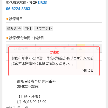
現代布施駅前ビル2F
[地図]
06-6224-3363
診療科目
整形外科
内科
リウマチ科
診療/受付時間・休診日
診療時間
月
火
水
木
金
土
日
祝
9:00～12:30
●
●
●
●
●
●
お盆(8月中旬)は休診・休業の場合があります。来院前
に必ず医療機関に直接ご確認ください。
15:30～19:00
●
●
●
●
●
×閉じる
■診療予約専用番号
備考:
06-6224-3393
【往診・検査】
(月-金)13:00-15:00