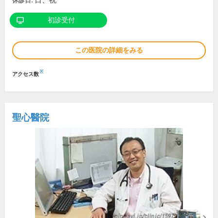
日、祝
休診日:
初診受付
この医院の詳細をみる
※
アクセス数
聖心醫院