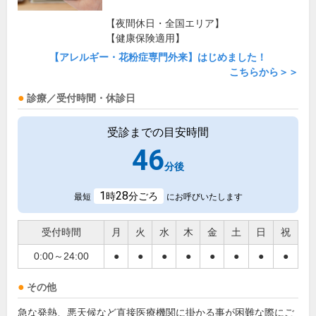
【夜間休日・全国エリア】
【健康保険適用】
【アレルギー・花粉症専門外来】はじめました！
こちらから＞＞
診療／受付時間・休診日
受診までの目安時間
46
分後
1
28
時
分ごろ
最短
にお呼びいたします
受付時間
月
火
水
木
金
土
日
祝
0:00～24:00
●
●
●
●
●
●
●
●
その他
急な発熱、悪天候など直接医療機関に掛かる事が困難な際にご