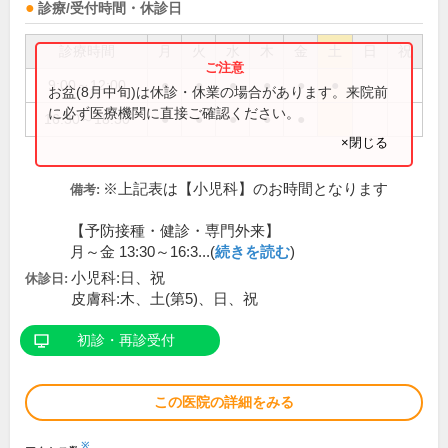
診療/受付時間・休診日
診療時間
月
火
水
木
金
土
日
祝
9:00～12:00
●
●
●
●
●
●
お盆(8月中旬)は休診・休業の場合があります。来院前
に必ず医療機関に直接ご確認ください。
16:30～18:30
●
●
●
●
●
×閉じる
※上記表は【小児科】のお時間となります
備考:
【予防接種・健診・専門外来】
月～金 13:30～16:3...(
続きを読む
)
小児科:日、祝
休診日:
皮膚科:木、土(第5)、日、祝
初診・再診受付
この医院の詳細をみる
※