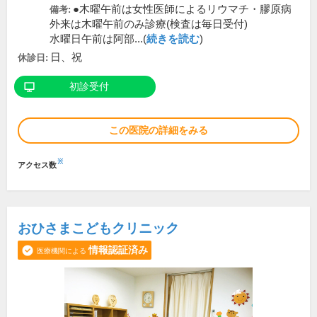
●木曜午前は女性医師によるリウマチ・膠原病
備考:
外来は木曜午前のみ診療(検査は毎日受付)
水曜日午前は阿部...(
続きを読む
)
日、祝
休診日:
初診受付
この医院の詳細をみる
※
アクセス数
おひさまこどもクリニック
情報認証済み
医療機関による