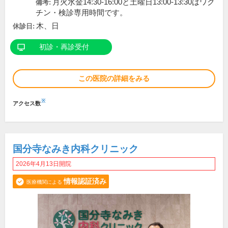
月火水金14:30-16:00と土曜日13:00-13:30はワク
備考:
チン・検診専用時間です。
木、日
休診日:
初診・再診受付
この医院の詳細をみる
※
アクセス数
国分寺なみき内科クリニック
2026年4月13日開院
情報認証済み
医療機関による