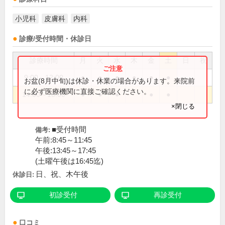
小児科
皮膚科
内科
診療/受付時間・休診日
診療時間
月
火
水
木
金
土
日
祝
9:00～12:00
●
●
●
●
●
●
お盆(8月中旬)は休診・休業の場合があります。来院前
に必ず医療機関に直接ご確認ください。
14:00～18:00
●
●
●
●
●
×閉じる
■受付時間
備考:
午前:8:45～11:45
午後:13:45～17:45
(土曜午後は16:45迄)
日、祝、木午後
休診日:
初診受付
再診受付
口コミ