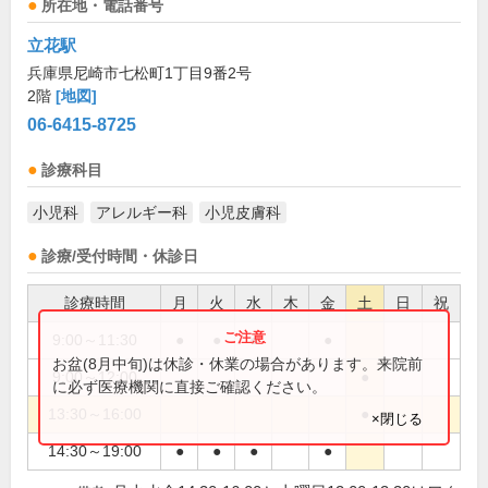
所在地・電話番号
立花駅
兵庫県尼崎市七松町1丁目9番2号
2階
[地図]
06-6415-8725
診療科目
小児科
アレルギー科
小児皮膚科
診療/受付時間・休診日
診療時間
月
火
水
木
金
土
日
祝
9:00～11:30
●
●
●
●
お盆(8月中旬)は休診・休業の場合があります。来院前
9:00～12:00
●
に必ず医療機関に直接ご確認ください。
13:30～16:00
●
×閉じる
14:30～19:00
●
●
●
●