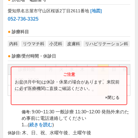
愛知県名古屋市守山区桜坂2丁目2611番地
[地図]
052-736-3325
診療科目
内科
リウマチ科
小児科
皮膚科
リハビリテーション科
診療/受付時間・休診日
診療時間
月
火
水
木
金
土
日
祝
9:00～12:00
●
●
●
●
●
お盆(8月中旬)は休診・休業の場合があります。来院前
に必ず医療機関に直接ご確認ください。
16:00～19:00
●
●
●
×閉じる
9:00~11:30 一般診療 11:30~12:00 発熱外来のた
備考:
め事前に電話連絡してください
1...(
続きを読む
)
木、日、祝、水曜午後、土曜午後
休診日: