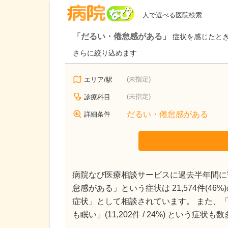
病院なび
人で選べる医院検索
「だるい・倦怠感がある」
症状を感じたと
さらに絞り込めます
(未指定)
エリア/駅
(未指定)
診療科目
だるい・倦怠感がある
詳細条件
病院なび医療相談サービスに過去半年間に寄
怠感がある」という症状は 21,574件(4
症状」として相談されています。 また、「疲れや
も眠い」(11,202件 / 24%) という