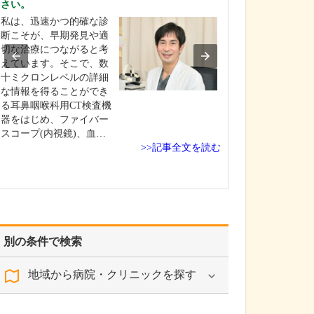
さい。
ますか?
私は、迅速かつ的確な診
頭痛やめまい、
断こそが、早期発見や適
ふらつき、失神
切な治療につながると考
識障害、頭をぶ
えています。そこで、数
もの忘れなど、
十ミクロンレベルの詳細
科領域のさまざ
な情報を得ることができ
に対応していま
る耳鼻咽喉科用CT検査機
来院される患者
器をはじめ、ファイバー
近隣の保育園に通
スコープ(内視鏡)、血…
歳のお子さんから
>>記事全文を読む
別の条件で検索
地域から病院・クリニックを探す