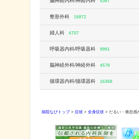
脳神経内科/神経内科
5387
整形外科
16872
婦人科
6707
呼吸器内科/呼吸器科
9991
脳神経外科/神経外科
4578
循環器内科/循環器科
16368
病院なびトップ
>
症状
>
全身症状
>
だるい・倦怠感