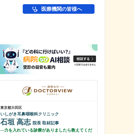
医療機関の皆様へ
医師(ドクター)の
東京都大田区
福岡県春日市
いしがき耳鼻咽喉科クリニック
陣の内脳神経外
石垣 高志
陣内 敬文
院長
取材記事
力を入れている診療がありましたら教えてくだ
貴院には、どの