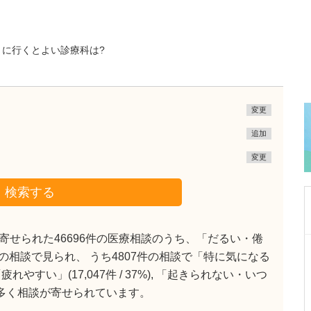
きに行くとよい診療科は?
変更
追加
変更
検索する
せられた46696件の医療相談のうち、「だるい・倦
東京都中野区
6%)の相談で見られ、 うち4807件の相談で「特に気になる
中野富士見町耳鼻咽喉科
すい」(17,047件 / 37%), 「起きられない・いつ
冨岡 亮太
院長
取材記事
症状も数多く相談が寄せられています。
特に先生が力を入れている診療について教えて