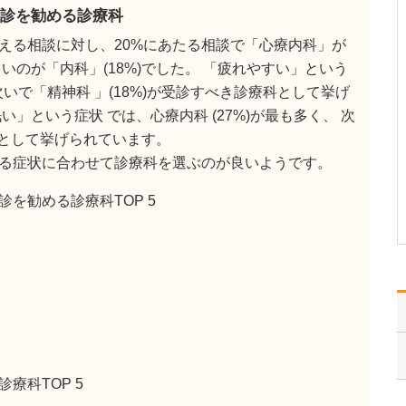
ください。
診を勧める診療科
これまで耳を専門に研鑽
える相談に対し、20%にあたる相談で「心療内科」が
を積んできたこともあ
り、難聴や突発性難聴、
いのが「内科」(18%)でした。 「疲れやすい」という
中耳炎をはじめ、耳鳴り
 次いで「精神科 」(18%)が受診すべき診療科として挙げ
やめまいなどの診断・治
」という症状 では、心療内科 (27%)が最も多く、 次
療には特に力を入れてい
ます。難聴は原因によっ
科として挙げられています。
て治療法が異なるため、
る症状に合わせて診療科を選ぶのが良いようです。
まずは詳しい検査で「ど
こに…
を勧める診療科TOP 5
>>記事全文を読む
療科TOP 5