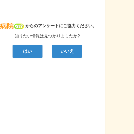
病院なび
からのアンケートにご協力ください。
知りたい情報は見つかりましたか?
はい
いいえ