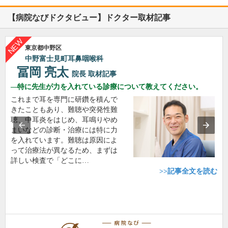
【病院なびドクタビュー】ドクター取材記事
東京都中野区
中野富士見町耳鼻咽喉科
冨岡 亮太
院長
取材記事
特に先生が力を入れている診療について教えてください。
これまで耳を専門に研鑽を積んで
きたこともあり、難聴や突発性難
聴、中耳炎をはじめ、耳鳴りやめ
まいなどの診断・治療には特に力
を入れています。難聴は原因によ
って治療法が異なるため、まずは
詳しい検査で「どこに…
>>記事全文を読む