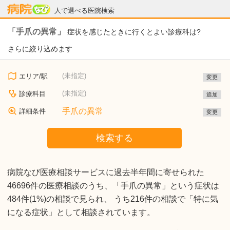
病院なび
人で選べる医院検索
「手爪の異常」
症状を感じたときに行くとよい診療科は?
さらに絞り込めます
(未指定)
エリア/駅
変更
(未指定)
診療科目
追加
手爪の異常
詳細条件
変更
検索する
病院なび医療相談サービスに過去半年間に寄せられた
46696件の医療相談のうち、「手爪の異常」という症状は
484件(1%)の相談で見られ、 うち216件の相談で「特に気
になる症状」として相談されています。