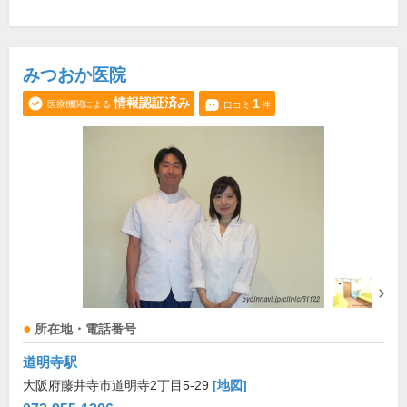
みつおか医院
情報認証済み
1
医療機関による
口コミ
件
所在地・電話番号
道明寺駅
大阪府藤井寺市道明寺2丁目5-29
[地図]