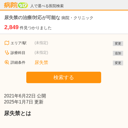
病院なび
人で選べる医院検索
尿失禁の治療/対応が可能な
病院・クリニック
2,849
件見つかりました
(未指定)
エリア/駅
変更
(未指定)
診療科目
追加
尿失禁
詳細条件
変更
検索する
2021年6月22日 公開
2025年1月7日 更新
尿失禁とは