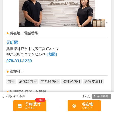
所在地・電話番号
元町駅
兵庫県神戸市中央区三宮町3-7-6
神戸元町ユニオンビル2F
[地図]
078-331-1230
診療科目
内科
消化器内科
内視鏡内科
脳神経内科
美容皮膚科
診療/受付時間・休診日
条件変更
1460
診療時間
月
火
水
木
金
土
日
祝
予約/受付
現在地
9:00～12:00
●
●
●
●
●
●
お盆(8月中旬)は休診・休業の場合があります。来院前