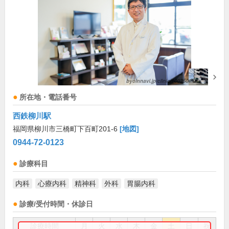
所在地・電話番号
西鉄柳川駅
福岡県柳川市三橋町下百町201-6
[地図]
0944-72-0123
診療科目
内科
心療内科
精神科
外科
胃腸内科
診療/受付時間・休診日
診療時間
月
火
水
木
金
土
日
祝