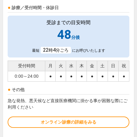
診療／受付時間・休診日
受診までの目安時間
48
分後
22
4
時
分ごろ
最短
にお呼びいたします
受付時間
月
火
水
木
金
土
日
祝
0:00～24:00
●
●
●
●
●
●
●
●
その他
急な発熱、悪天候など直接医療機関に掛かる事が困難な際にご
利用ください
オンライン診療の詳細をみる