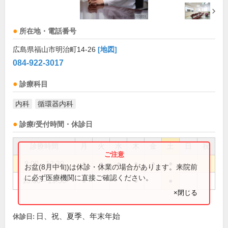
所在地・電話番号
広島県福山市明治町14-26
[地図]
084-922-3017
診療科目
内科
循環器内科
診療/受付時間・休診日
診療時間
月
火
水
木
金
土
日
祝
9:00～12:30
●
●
●
●
●
●
お盆(8月中旬)は休診・休業の場合があります。来院前
に必ず医療機関に直接ご確認ください。
15:00～19:30
●
●
●
×閉じる
日、祝、夏季、年末年始
休診日: