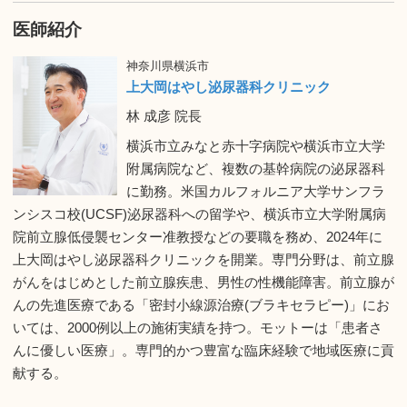
医師紹介
神奈川県横浜市
上大岡はやし泌尿器科クリニック
林 成彦 院長
横浜市立みなと赤十字病院や横浜市立大学
附属病院など、複数の基幹病院の泌尿器科
に勤務。米国カルフォルニア大学サンフラ
ンシスコ校(UCSF)泌尿器科への留学や、横浜市立大学附属病
院前立腺低侵襲センター准教授などの要職を務め、2024年に
上大岡はやし泌尿器科クリニックを開業。専門分野は、前立腺
がんをはじめとした前立腺疾患、男性の性機能障害。前立腺が
んの先進医療である「密封小線源治療(ブラキセラピー)」にお
いては、2000例以上の施術実績を持つ。モットーは「患者さ
んに優しい医療」。専門的かつ豊富な臨床経験で地域医療に貢
献する。