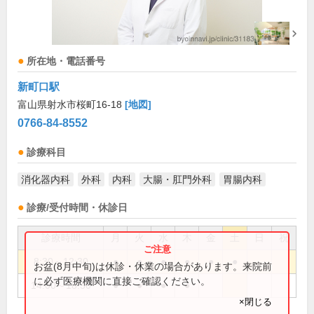
所在地・電話番号
新町口駅
富山県射水市桜町16-18
[地図]
0766-84-8552
診療科目
消化器内科
外科
内科
大腸・肛門外科
胃腸内科
診療/受付時間・休診日
診療時間
月
火
水
木
金
土
日
祝
8:30～12:30
●
●
●
●
●
●
お盆(8月中旬)は休診・休業の場合があります。来院前
に必ず医療機関に直接ご確認ください。
14:00～18:30
●
●
●
●
×閉じる