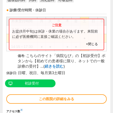
循環器内科
内科
消化器科
呼吸器科
診療/受付時間・休診日
外来受付時間
月
火
水
木
金
土
日
祝
8:55～11:30
●
●
●
●
お盆(8月中旬)は休診・休業の場合があります。来院前
に必ず医療機関に直接ご確認ください。
8:55～12:30
●
●
×閉じる
14:15～17:30
●
●
●
●
こちらのサイト「病院なび」の【初診受付】ボ
備考:
タンから【初めての患者様に限り、ネットでの一般
診療の受付】...(
続きを読む
)
日曜、祝日、毎月第3土曜日
休診日:
初診受付
この医院の詳細をみる
※
アクセス数