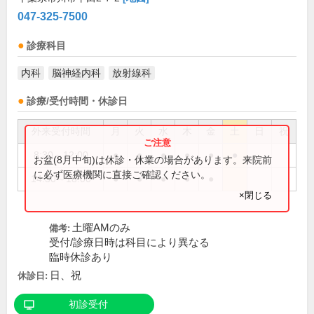
047-325-7500
診療科目
内科
脳神経内科
放射線科
診療/受付時間・休診日
外来受付時間
月
火
水
木
金
土
日
祝
8:30～12:00
●
●
●
●
●
●
お盆(8月中旬)は休診・休業の場合があります。来院前
に必ず医療機関に直接ご確認ください。
14:30～18:00
●
●
●
●
●
×閉じる
土曜AMのみ
備考:
受付/診療日時は科目により異なる
臨時休診あり
日、祝
休診日:
初診受付