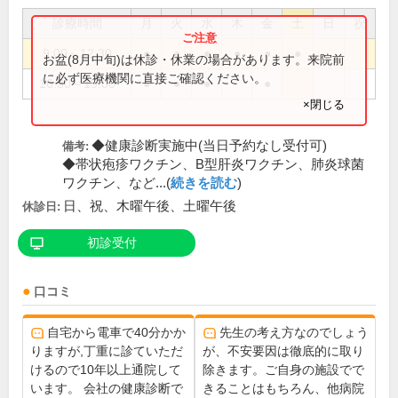
診療時間
月
火
水
木
金
土
日
祝
9:00～12:30
●
●
●
●
●
●
お盆(8月中旬)は休診・休業の場合があります。来院前
に必ず医療機関に直接ご確認ください。
16:30～19:00
●
●
●
●
×閉じる
◆健康診断実施中(当日予約なし受付可)
備考:
◆帯状疱疹ワクチン、B型肝炎ワクチン、肺炎球菌
ワクチン、など...(
続きを読む
)
日、祝、木曜午後、土曜午後
休診日:
初診受付
口コミ
自宅から電車で40分かか
先生の考え方なのでしょう
りますが,丁重に診ていただ
が、不安要因は徹底的に取り
けるので10年以上通院して
除きます。ご自身の施設でで
います。 会社の健康診断で
きることはもちろん、他病院