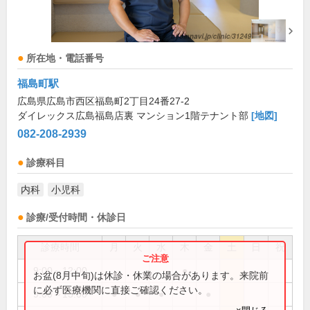
所在地・電話番号
福島町駅
広島県広島市西区福島町2丁目24番27-2
ダイレックス広島福島店裏 マンション1階テナント部
[地図]
082-208-2939
診療科目
内科
小児科
診療/受付時間・休診日
診療時間
月
火
水
木
金
土
日
祝
9:00～12:00
●
お盆(8月中旬)は休診・休業の場合があります。来院前
に必ず医療機関に直接ご確認ください。
9:00～13:00
●
●
●
●