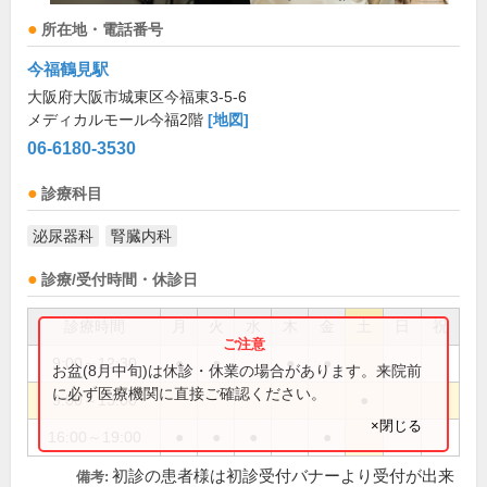
所在地・電話番号
今福鶴見駅
大阪府大阪市城東区今福東3-5-6
メディカルモール今福2階
[地図]
06-6180-3530
診療科目
泌尿器科
腎臓内科
診療/受付時間・休診日
診療時間
月
火
水
木
金
土
日
祝
9:00～12:30
●
●
●
●
お盆(8月中旬)は休診・休業の場合があります。来院前
に必ず医療機関に直接ご確認ください。
9:00～13:00
●
×閉じる
16:00～19:00
●
●
●
●
初診の患者様は初診受付バナーより受付が出来
備考: