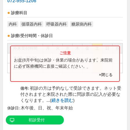
072-955-1206
診療科目
内科
循環器内科
呼吸器内科
糖尿病内科
診療/受付時間・休診日
外来受付時間
月
火
水
木
金
土
日
祝
9:00～12:00
●
●
●
●
●
●
お盆(8月中旬)は休診・休業の場合があります。来院前
に必ず医療機関に直接ご確認ください。
17:00～19:00
●
●
●
●
×閉じる
初診の方は予約なしで受診できます。ネット受
備考:
付されますと来院された際に問診票の記入が必要な
くなります。...(
続きを読む
)
木午後、日、祝、年末年始
休診日:
初診受付