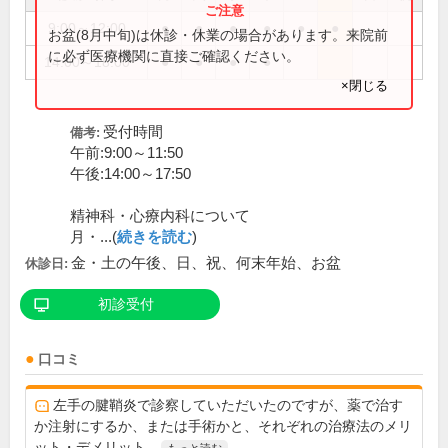
9:00～12:00
●
●
●
●
●
●
お盆(8月中旬)は休診・休業の場合があります。来院前
に必ず医療機関に直接ご確認ください。
14:00～18:00
●
●
●
●
×閉じる
受付時間
備考:
午前:9:00～11:50
午後:14:00～17:50
精神科・心療内科について
月・...(
続きを読む
)
金・土の午後、日、祝、何末年始、お盆
休診日:
初診受付
口コミ
左手の腱鞘炎で診察していただいたのですが、薬で治す
か注射にするか、または手術かと、それぞれの治療法のメリ
ット・デメリット...