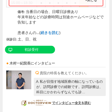
×閉じる
15:00～18:30
●
●
●
●
●
当番日の場合、日曜日診療あり
備考:
年末年始などの診療時間は別途ホームページなどで
告知します
患者さんの...(
続きを読む
)
土、日、祝
休診日:
初診受付
木村一紀
院長
にインタビュー
貴院の特長を教えてください。
私が目指す地域医療の軸になっているの
が、訪問診療での経験です。訪問診療は、
科目にかかわらずなんでも診…
DOCTORVIEW
でインタビュー全文を読む