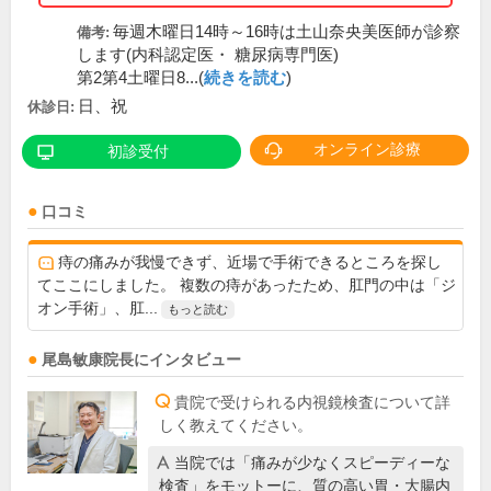
毎週木曜日14時～16時は土山奈央美医師が診察
備考:
します(内科認定医・ 糖尿病専門医)
第2第4土曜日8...(
続きを読む
)
日、祝
休診日:
オンライン診療
初診受付
口コミ
痔の痛みが我慢できず、近場で手術できるところを探し
てここにしました。 複数の痔があったため、肛門の中は「ジ
オン手術」、肛...
もっと読む
尾島敏康
院長
にインタビュー
貴院で受けられる内視鏡検査について詳
しく教えてください。
当院では「痛みが少なくスピーディーな
検査」をモットーに、質の高い胃・大腸内