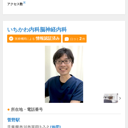
※
アクセス数
いちかわ内科脳神経内科
情報認証済み
2
医療機関による
口コミ
件
所在地・電話番号
菅野駅
千葉県市川市平田2-7-2
[地図]