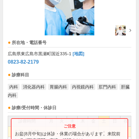
所在地・電話番号
広島県東広島市黒瀬町国近335-1
[地図]
0823-82-2179
診療科目
内科
消化器内科
胃腸内科
内視鏡内科
肛門内科
肝臓
内科
診療/受付時間・休診日
診療時間
月
火
水
木
金
土
日
祝
8:30～12:30
●
●
●
●
●
●
お盆(8月中旬)は休診・休業の場合があります。来院前