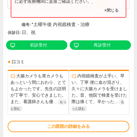
に必ず医療機関に直接ご確認ください。
15:00～18:00
●
●
●
●
×閉じる
*土曜午後 内視鏡検査・治療
備考:
日、祝
休診日:
初診受付
再診受付
口コミ
大腸カメラも胃カメラも
内視鏡検査が上手い、早
あっという間におわり、とて
い、丁寧 便に血が混ざり、
もよかったです。先生の説明
久々に大腸カメラを受けまし
が丁寧で、安心できました。
た。昔、他院で検査を受けた
また、看護師さんも優...
際は痛くて、辛かった...
もっ
も
と読む
っと読む
この医院の詳細をみる