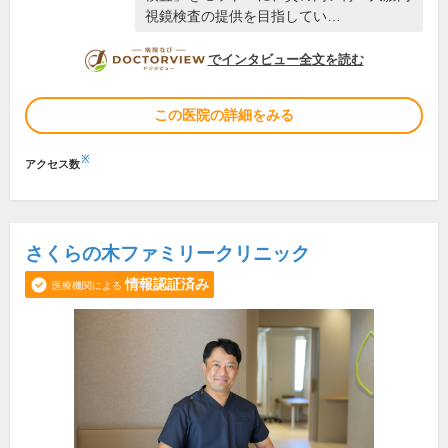
視鏡検査の提供を目指してい…
DOCTORVIEW
でインタビュー全文を読む
この医院の詳細をみる
※
アクセス数
さくらの木ファミリークリニック
情報認証済み
医療機関による