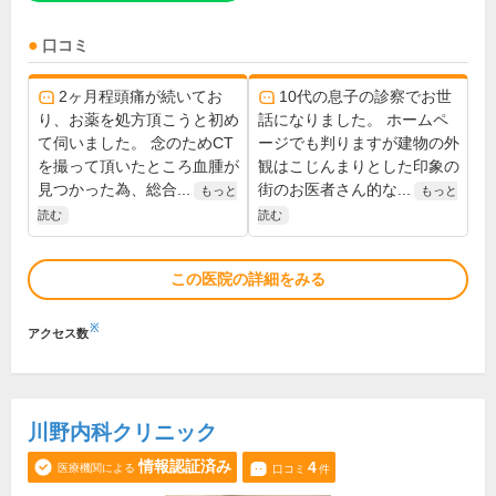
口コミ
2ヶ月程頭痛が続いてお
10代の息子の診察でお世
り、お薬を処方頂こうと初め
話になりました。 ホームペ
て伺いました。 念のためCT
ージでも判りますが建物の外
を撮って頂いたところ血腫が
観はこじんまりとした印象の
見つかった為、総合...
街のお医者さん的な...
もっと
もっと
読む
読む
この医院の詳細をみる
※
アクセス数
川野内科クリニック
情報認証済み
4
医療機関による
口コミ
件