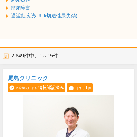
排尿障害
過活動膀胱/UUI(切迫性尿失禁)
2,849
件中、
1～15件
尾島クリニック
情報認証済み
1
医療機関による
口コミ
件