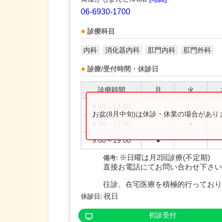
06-6930-1700
診療科目
内科
消化器内科
肛門内科
肛門外科
診療/受付時間・休診日
診療時間
月
火
9:00～14:00
お盆(8月中旬)は休診・休業の場合があ
9:00～17:00
●
9:00～19:00
●
※日曜は月2回診療(不定期)
備考:
直接お電話にてお問い合わせ下さい
往診、在宅医療を積極的行っており..
祝日
休診日:
初診受付