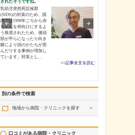
されたそうですね。
お持ちだそうで
乳幼児突然死症候群
消化器内科を専
(SIDS)の対策のため、国
は、食道、大腸
内では1998年ごろから赤
う消化管と、付
ちゃんを仰向けにするよ
臓、膵臓などま
う推奨されたため、後頭
診療する科で、
部が平らになったり向き
査をはじめ血管
癖により頭のかたちが歪
や腹部エコーな
んだりする事例が増加し
ニックや深い知
ています。対策とし…
な検査が多く、
>>記事全文を読む
か…
別の条件で検索
地域から病院・クリニックを探す
口コミがある病院・クリニック