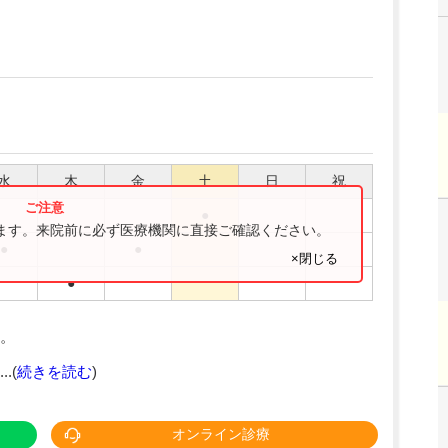
水
木
金
土
日
祝
●
ります。来院前に必ず医療機関に直接ご確認ください。
●
●
×閉じる
●
。
.(
続きを読む
)
オンライン診療