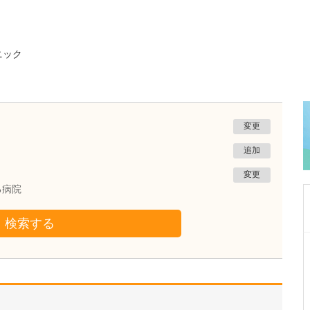
ニック
変更
追加
変更
る病院
検索する
福岡県宗像市
林外科・内科クリニック
林 裕章
理事長
取材記事
外科から内科まで幅広く診療されていますが、