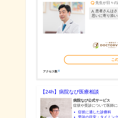
先生が日々の
患者さんはさ
思いに寄り添い
こ
※
アクセス数
【24h】
病院なび医療相談
病院なび公式サービス
症状や受診について医師に
症状に適した診療科
受診の目安・タイミン