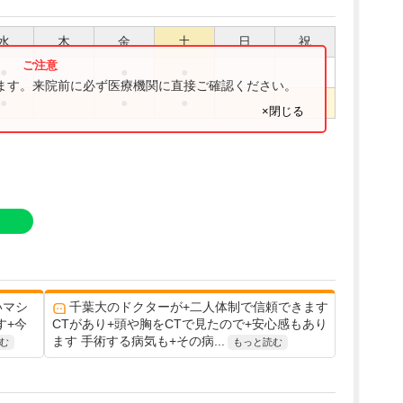
水
木
金
土
日
祝
●
●
●
ります。来院前に必ず医療機関に直接ご確認ください。
●
●
●
×閉じる
いマシ
千葉大のドクターが+二人体制で信頼できます
す+今
CTがあり+頭や胸をCTで見たので+安心感もあり
ます 手術する病気も+その病...
む
もっと読む