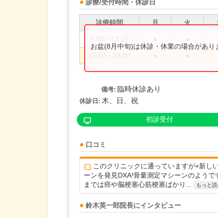
診療/受付時間・休診日
診療時間
月
火
9:00～12:15
●
●
お盆(8月中旬)は休診・休業の場合があ
15:00～18:00
●
●
臨時休診あり
備考:
木、日、祝
休診日:
初診受付
口コミ
このクリニックに通っていますが+新し
ーンを発見DXA!骨量測定マシーンのようで
までは癌や脳梗塞心筋梗塞ばかり...
もっと読
鈴木英一郎
院長
にインタビュー