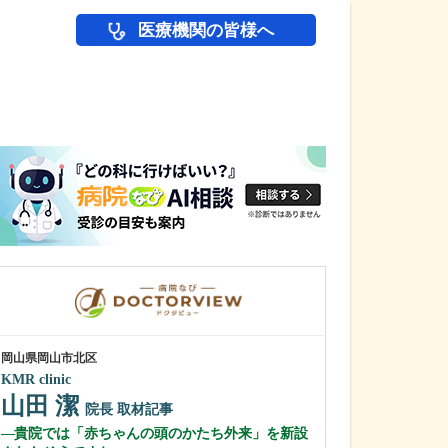
医療機関の皆様へ
医師(ドクター)の
岡山県岡山市北区
愛知県名古屋市緑区
KMR clinic
相川みんなの診
山田 潔
梶野 真一
院長
取材記事
貴院では「赤ちゃんの頭のかたち外来」を新設
消化器内科を専