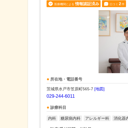
情報認証済み
2
医療機関による
口コミ
件
所在地・電話番号
茨城県水戸市笠原町565-7
[地図]
029-244-6011
診療科目
内科
糖尿病内科
アレルギー科
消化器