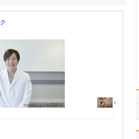
貴院の特長について教えてください。
当院の強みの一つは、検
査体制の充実にあると思
ク
います。レントゲンや心
電図、超音波(エコー)、
血液検査など初期診療に
必要な検査機器はもちろ
んですが、骨粗鬆症を調
べるための骨密度検査機
器や、胃がんや胃潰瘍
の…
>>記事全文を読む