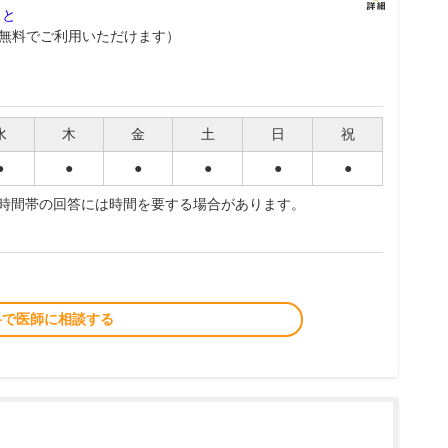
こと
無料でご利用いただけます）
水
木
金
土
日
祝
●
●
●
●
●
●
夜時間帯の回答には時間を要する場合があります。
料で医師に相談する