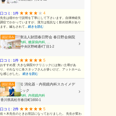
4
口コミ: 1件
先生は穏やかで説明を丁寧にして下さいます。自律神経失
調症でかかっていますが、漢方は抵抗なく飲め効果があり
ます。鍼もされて...
続きを読む
医療法人財団春日野会
春日野会病院
認証済み
内科, 消化器内科, 糖尿病内科, ...
兵庫県神戸市中央区野崎通4丁目1-2
5
口コミ: 1件
おすすめ度: 大きな病院やクリニックには無い土壌があ
り、それなりに各スタッフさんが多いけど、アットホーム
な感じがした。
続きを読む
高松 消化器・内視鏡内科スカイメデ
認証済み
ィカルクリニック
内科, 消化器内科, 内視鏡内科
香川県高松市春日町1650-1
5
口コミ: 2件
佐々木先生のときお世話になっておりました。 先生が変わ