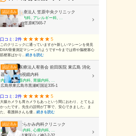
医療法人
笠原中央クリニック
認証済み
内科, 糖尿病内科, アレルギー科, ...
茨城県水戸市笠原町565-7
5
口コミ: 2件
このクリニックに通っていますが+新しいマシーンを発見
DXA!骨量測定マシーンのようです+今までは癌や脳梗塞心
筋梗塞ばかり...
続きを読む
医療法人宥善会
前田医院 東広島 消化
認証済み
器内科・内視鏡内科
内科, 消化器内科, 胃腸内科, ...
広島県東広島市黒瀬町国近335-1
5
口コミ: 2件
大腸カメラも胃カメラもあっという間におわり、とてもよ
かったです。先生の説明が丁寧で、安心できました。ま
た、看護師さんも優...
続きを読む
むらかみ内科クリニック
認証済み
内科, 循環器内科, 心療内科, ...
熊本県熊本市東区山ノ神2-2-32