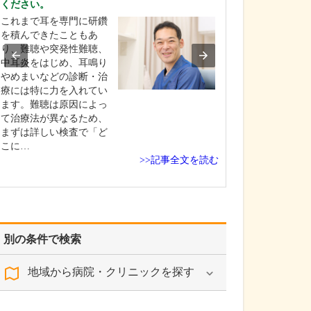
ください。
さい。
これまで耳を専門に研鑽
この地域は下町
を積んできたこともあ
人情味にあふれ
り、難聴や突発性難聴、
いと感じていま
中耳炎をはじめ、耳鳴り
身も、患者さん
やめまいなどの診断・治
ひとりに寄り添
療には特に力を入れてい
実践したいとい
ます。難聴は原因によっ
開業しましたの
て治療法が異なるため、
人とのつながり
まずは詳しい検査で「ど
しながら、温か
こに…
診…
>>記事全文を読む
別の条件で検索
地域から病院・クリニックを探す