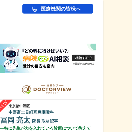
医療機関の皆様へ
医師(ドクター)の
東京都中野区
東京都江東区
中野富士見町耳鼻咽喉科
亀戸水神森クリ
冨岡 亮太
金光 裕幸
院長
取材記事
特に先生が力を入れている診療について教えて
日々の診療で大