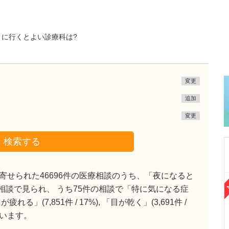
きに行くとよい診療科は?
変更
追加
変更
検索する
せられた46696件の医療相談のうち、「夜になると
福岡県福岡市早良区
)の相談で見られ、 うち75件の相談で「特に気になる症
干隈すみれ内科クリニック
(7,851件 / 17%), 「目が乾く」(3,691件 /
須貝 真生
院長
取材記事
ています。
今後の展望として、何かお考えになっているこ