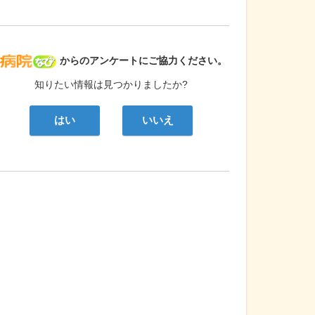
病院なび
からのアンケートにご協力ください。
知りたい情報は見つかりましたか?
はい
いいえ