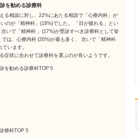
とはありますか?
診を勧める診療科
ひとつは「訪問診療」で
える相談に対し、22%にあたる相談で「心療内科」が
す。現在も、ご高齢で通
院が難しくなった患者さ
いのが「精神科」(18%)でした。 「目が疲れる」とい
んのご自宅や施設に伺
、 次いで「精神科 」(17%)が受診すべき診療科として挙
い、診療を行っていま
では、心療内科 (20%)が最も多く、 次いで「精神科
す。この地域でも「受診
したいのに通えない」と
られています。
お困りの方が増えてお
る症状に合わせて診療科を選ぶのが良いようです。
り、そうした方々に継続
的に医療…
を勧める診療科TOP 5
>>記事全文を読む
療科TOP 5