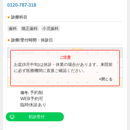
0120-787-318
診療科目
歯科
矯正歯科
小児歯科
診療/受付時間・休診日
診療時間
月
火
水
木
金
土
日
祝
9:00～17:00
●
●
お盆(8月中旬)は休診・休業の場合があります。来院前
に必ず医療機関に直接ご確認ください。
9:00～18:00
●
×閉じる
9:00～19:00
●
●
●
●
●
予約制
備考:
WEB予約可
臨時休診あり
初診受付