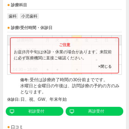
診療科目
歯科
小児歯科
診療/受付時間・休診日
診療時間
月
火
水
木
金
土
日
祝
9:30～12:00
●
●
●
●
●
●
お盆(8月中旬)は休診・休業の場合があります。来院前
に必ず医療機関に直接ご確認ください。
14:30～17:00
●
×閉じる
14:30～18:00
●
●
●
受付は診療終了時間の30分前までです。
備考:
水曜日と金曜日の午後は、訪問診療の予約の方のみ
となります。
日、祝、GW、年末年始
休診日:
初診受付
再診受付
口コミ