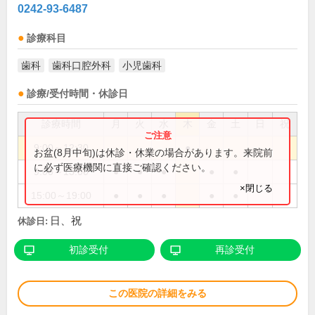
0242-93-6487
診療科目
歯科
歯科口腔外科
小児歯科
診療/受付時間・休診日
診療時間
月
火
水
木
金
土
日
祝
9:00～12:30
●
お盆(8月中旬)は休診・休業の場合があります。来院前
に必ず医療機関に直接ご確認ください。
9:00～13:00
●
●
●
●
●
×閉じる
15:00～19:00
●
●
●
●
●
日、祝
休診日:
初診受付
再診受付
この医院の詳細をみる