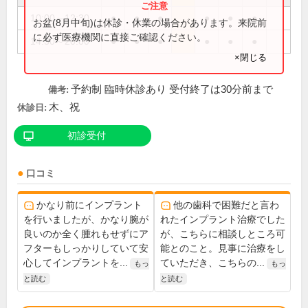
10:00～12:30
●
●
●
●
●
●
お盆(8月中旬)は休診・休業の場合があります。来院前
に必ず医療機関に直接ご確認ください。
14:30～20:00
●
●
●
●
●
●
×閉じる
予約制 臨時休診あり 受付終了は30分前まで
備考:
木、祝
休診日:
初診受付
口コミ
かなり前にインプラント
他の歯科で困難だと言わ
を行いましたが、かなり腕が
れたインプラント治療でした
良いのか全く腫れもせずにア
が、こちらに相談しところ可
フターもしっかりしていて安
能とのこと。見事に治療をし
心してインプラントを...
ていただき、こちらの...
もっ
もっ
と読む
と読む