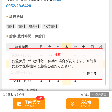
0952-28-6420
診療科目
歯科
歯科口腔外科
小児歯科
診療/受付時間・休診日
診療時間
月
火
水
木
金
土
日
祝
9:00～13:00
●
●
●
●
●
お盆(8月中旬)は休診・休業の場合があります。来院前
9:00～14:00
●
に必ず医療機関に直接ご確認ください。
14:00～17:00
●
×閉じる
15:00～19:00
●
●
●
●
予約制
備考:
条件変更
日、祝、8/15、12/31、1/1～1/3
休診日:
234
予約/受付
現在地
初診受付
再診受付