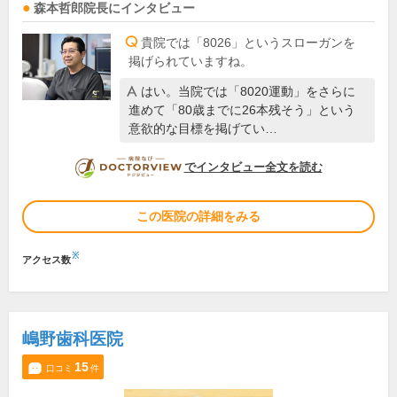
森本哲郎
院長
にインタビュー
貴院では「8026」というスローガンを
掲げられていますね。
はい。当院では「8020運動」をさらに
進めて「80歳までに26本残そう」という
意欲的な目標を掲げてい…
DOCTORVIEW
でインタビュー全文を読む
この医院の詳細をみる
※
アクセス数
嶋野歯科医院
15
口コミ
件