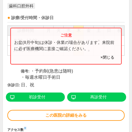
歯科口腔外科
診療/受付時間・休診日
診療時間
月
火
水
木
金
土
日
祝
8:30～12:00
●
●
●
●
●
●
お盆(8月中旬)は休診・休業の場合があります。来院前
に必ず医療機関に直接ご確認ください。
15:00～18:00
●
●
●
●
×閉じる
・予約制(急患は随時)
備考:
・毎週水曜日手術日
日、祝
休診日:
初診受付
再診受付
この医院の詳細をみる
※
アクセス数