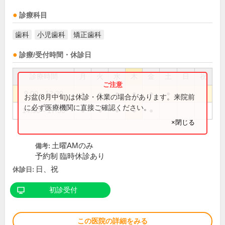
診療科目
歯科
小児歯科
矯正歯科
診療/受付時間・休診日
診療時間
月
火
水
木
金
土
日
祝
9:00～12:30
●
●
●
●
●
●
お盆(8月中旬)は休診・休業の場合があります。来院前
に必ず医療機関に直接ご確認ください。
14:30～17:30
●
●
●
●
●
×閉じる
土曜AMのみ
備考:
予約制 臨時休診あり
日、祝
休診日:
初診受付
この医院の詳細をみる