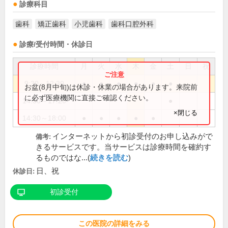
診療科目
歯科
矯正歯科
小児歯科
歯科口腔外科
診療/受付時間・休診日
診療時間
月
火
水
木
金
土
日
祝
9:30～12:30
●
●
●
●
●
●
お盆(8月中旬)は休診・休業の場合があります。来院前
に必ず医療機関に直接ご確認ください。
14:30～17:20
●
×閉じる
14:30～18:00
●
●
●
●
●
インターネットから初診受付のお申し込みがで
備考:
きるサービスです。当サービスは診療時間を確約す
るものではな...(
続きを読む
)
日、祝
休診日:
初診受付
この医院の詳細をみる