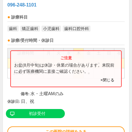
096-248-1101
診療科目
歯科
矯正歯科
小児歯科
歯科口腔外科
診療/受付時間・休診日
診療時間
月
火
水
木
金
土
日
祝
9:00～13:00
●
●
●
●
●
●
お盆(8月中旬)は休診・休業の場合があります。来院前
に必ず医療機関に直接ご確認ください。
14:00～18:00
●
●
●
●
×閉じる
水・土曜AMのみ
備考:
日、祝
休診日:
初診受付
この医院の詳細をみる