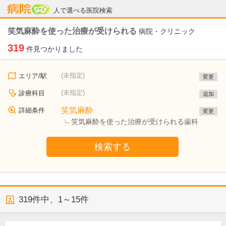
病院なび
人で選べる医院検索
笑気麻酔を使った治療が受けられる
病院・クリニック
319
件見つかりました
(未指定)
エリア/駅
変更
(未指定)
診療科目
追加
笑気麻酔
詳細条件
変更
笑気麻酔を使った治療が受けられる歯科
検索する
319
件中、
1～15件