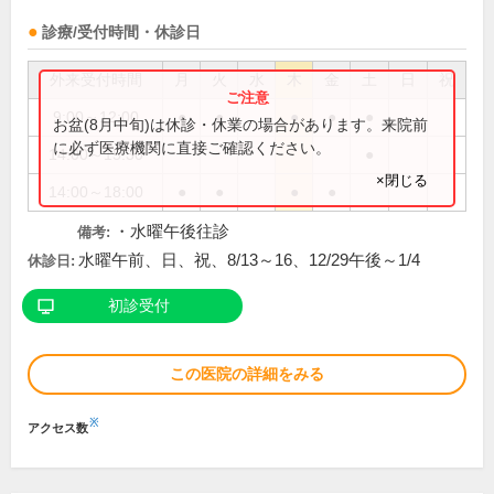
診療/受付時間・休診日
外来受付時間
月
火
水
木
金
土
日
祝
9:00～12:00
●
●
●
●
●
お盆(8月中旬)は休診・休業の場合があります。来院前
に必ず医療機関に直接ご確認ください。
14:00～15:30
●
×閉じる
14:00～18:00
●
●
●
●
・水曜午後往診
備考:
水曜午前、日、祝、8/13～16、12/29午後～1/4
休診日:
初診受付
この医院の詳細をみる
※
アクセス数