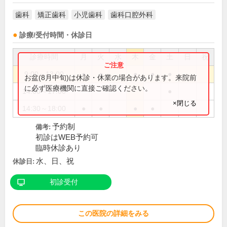
歯科
矯正歯科
小児歯科
歯科口腔外科
診療/受付時間・休診日
診療時間
月
火
水
木
金
土
日
祝
9:00～13:00
●
●
●
●
●
お盆(8月中旬)は休診・休業の場合があります。来院前
に必ず医療機関に直接ご確認ください。
14:00～17:00
●
×閉じる
14:30～18:00
●
●
●
●
予約制
備考:
初診はWEB予約可
臨時休診あり
水、日、祝
休診日:
初診受付
この医院の詳細をみる