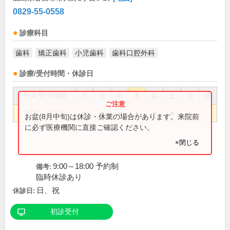
0829-55-0558
診療科目
歯科
矯正歯科
小児歯科
歯科口腔外科
診療/受付時間・休診日
外来受付時間
月
火
水
木
金
土
日
祝
9:00～18:00
●
●
●
●
●
●
お盆(8月中旬)は休診・休業の場合があります。来院前
に必ず医療機関に直接ご確認ください。
×閉じる
9:00～18:00 予約制
備考:
臨時休診あり
日、祝
休診日:
初診受付