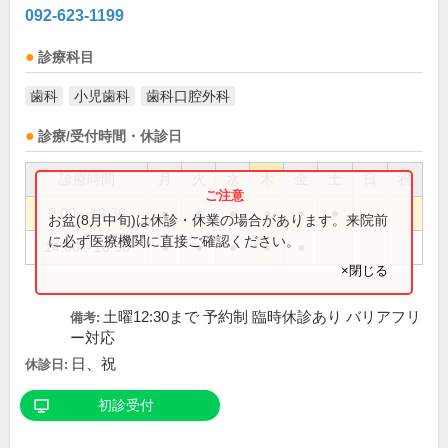
092-623-1199
診療科目
歯科
小児歯科
歯科口腔外科
診療/受付時間・休診日
診療時間
月
火
水
木
金
土
日
祝
9:00～12:30
●
●
●
●
●
●
お盆(8月中旬)は休診・休業の場合があります。来院前
に必ず医療機関に直接ご確認ください。
14:00～18:30
●
●
●
●
●
×閉じる
土曜12:30まで 予約制 臨時休診あり バリアフリ
備考:
ー対応
日、祝
休診日:
初診受付