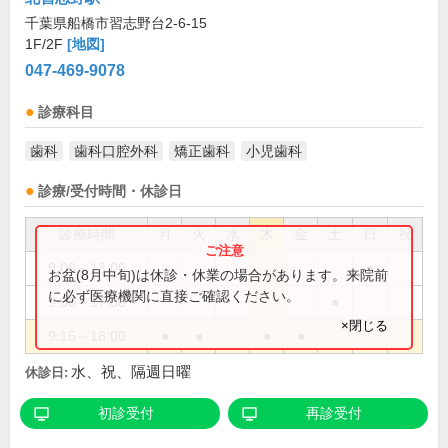
千葉県船橋市習志野台2-6-15
1F/2F
[地図]
047-469-9078
診療科目
歯科
歯科口腔外科
矯正歯科
小児歯科
診療/受付時間・休診日
診療時間
月
火
水
木
金
土
日
祝
9:00～13:00
●
お盆(8月中旬)は休診・休業の場合があります。来院前
に必ず医療機関に直接ご確認ください。
9:00～17:00
●
×閉じる
9:15～18:00
●
●
●
●
水、祝、隔週日曜
休診日:
初診受付
再診受付