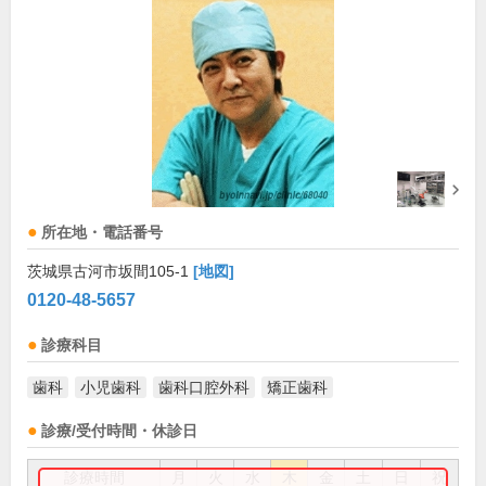
所在地・電話番号
茨城県古河市坂間105-1
[地図]
0120-48-5657
診療科目
歯科
小児歯科
歯科口腔外科
矯正歯科
診療/受付時間・休診日
診療時間
月
火
水
木
金
土
日
祝