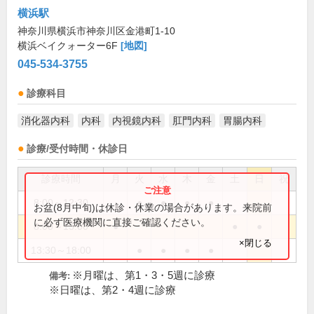
横浜駅
神奈川県横浜市神奈川区金港町1-10
横浜ベイクォーター6F
[地図]
045-534-3755
診療科目
消化器内科
内科
内視鏡内科
肛門内科
胃腸内科
診療/受付時間・休診日
診療時間
月
火
水
木
金
土
日
祝
8:00～12:30
●
●
●
●
お盆(8月中旬)は休診・休業の場合があります。来院前
に必ず医療機関に直接ご確認ください。
8:00～13:00
●
●
●
×閉じる
13:30～18:00
●
●
●
●
※月曜は、第1・3・5週に診療
備考:
※日曜は、第2・4週に診療