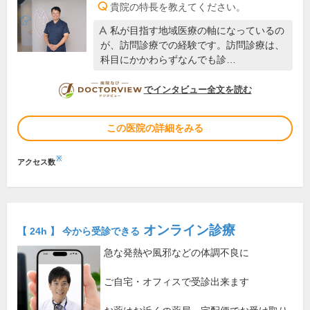
貴院の特長を教えてください。
私が目指す地域医療の軸になっているの
が、訪問診療での経験です。訪問診療は、
科目にかかわらずなんでも診…
DOCTORVIEW
でインタビュー全文を読む
この医院の詳細をみる
※
アクセス数
オンライン診療
【 24h 】 今から受診できる
急な発熱や風邪などの体調不良に
ご自宅・オフィスで受診出来ます