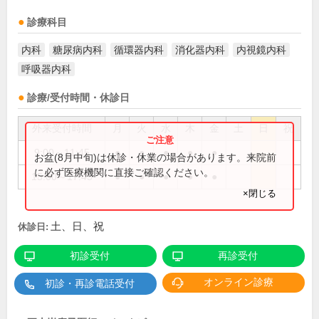
診療科目
内科
糖尿病内科
循環器内科
消化器内科
内視鏡内科
呼吸器内科
診療/受付時間・休診日
外来受付時間
月
火
水
木
金
土
日
祝
9:00～11:45
●
●
●
●
●
お盆(8月中旬)は休診・休業の場合があります。来院前
に必ず医療機関に直接ご確認ください。
15:00～17:45
●
●
●
●
●
×閉じる
土、日、祝
休診日:
初診受付
再診受付
オンライン診療
初診・再診電話受付