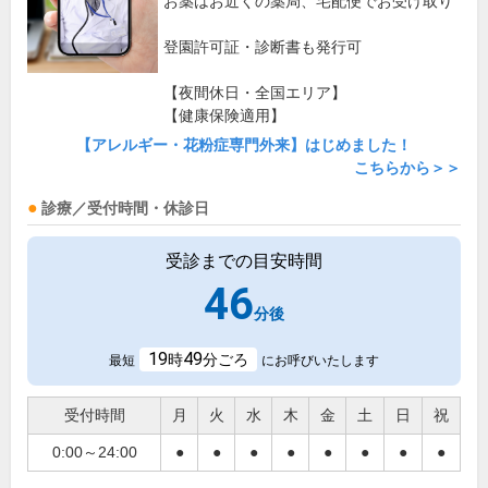
お薬はお近くの薬局、宅配便でお受け取り
登園許可証・診断書も発行可
【夜間休日・全国エリア】
【健康保険適用】
【アレルギー・花粉症専門外来】はじめました！
こちらから＞＞
診療／受付時間・休診日
受診までの目安時間
46
分後
19
49
時
分ごろ
最短
にお呼びいたします
受付時間
月
火
水
木
金
土
日
祝
0:00～24:00
●
●
●
●
●
●
●
●