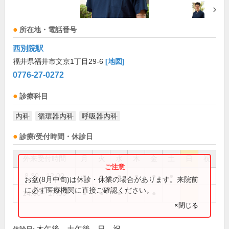
所在地・電話番号
西別院駅
福井県福井市文京1丁目29-6
[地図]
0776-27-0272
診療科目
内科
循環器内科
呼吸器内科
診療/受付時間・休診日
外来受付時間
月
火
水
木
金
土
日
祝
8:30～12:00
●
●
●
●
●
●
お盆(8月中旬)は休診・休業の場合があります。来院前
に必ず医療機関に直接ご確認ください。
14:00～17:00
●
●
●
●
×閉じる