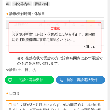
科
消化器内科
胃腸内科
診療/受付時間・休診日
診療時間
月
火
水
木
金
土
日
祝
9:00～13:00
●
●
●
●
●
お盆(8月中旬)は休診・休業の場合があります。来院前
に必ず医療機関に直接ご確認ください。
15:00～18:00
●
●
●
●
●
×閉じる
発熱症状で受診の方は診療時間内に必ず電話で
備考:
の予約をお願い致します。
土、日、祝
休診日:
初診・再診受付
初診・再診電話受付
口コミ
長引く咳が2ヶ月以上止まらず、他の病院では「風邪の延
長でしょう」と言われ続けていました。こちらの呼吸器内科