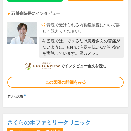
石川嶺
院長
にインタビュー
貴院で受けられる内視鏡検査について詳
しく教えてください。
当院では、できるだけ患者さんの苦痛が
ないように、細心の注意を払いながら検査
を実施しています。胃カメラ…
DOCTORVIEW
でインタビュー全文を読む
この医院の詳細をみる
※
アクセス数
さくらの木ファミリークリニック