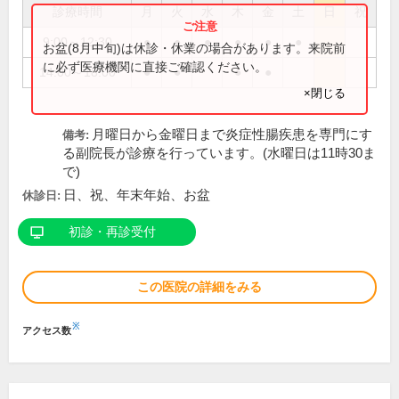
診療時間
月
火
水
木
金
土
日
祝
9:00～12:30
●
●
●
●
●
●
お盆(8月中旬)は休診・休業の場合があります。来院前
に必ず医療機関に直接ご確認ください。
14:00～18:00
●
●
●
●
×閉じる
月曜日から金曜日まで炎症性腸疾患を専門にす
備考:
る副院長が診療を行っています。(水曜日は11時30ま
で)
日、祝、年末年始、お盆
休診日:
初診・再診受付
この医院の詳細をみる
※
アクセス数