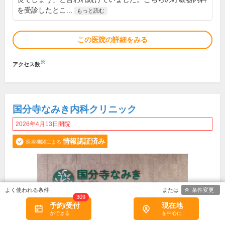
を受診したとこ...
もっと読む
この医院の詳細をみる
※
アクセス数
国分寺なみき内科クリニック
2026年4月13日開院
情報認証済み
医療機関による
条件変更
309
予約/受付
現在地