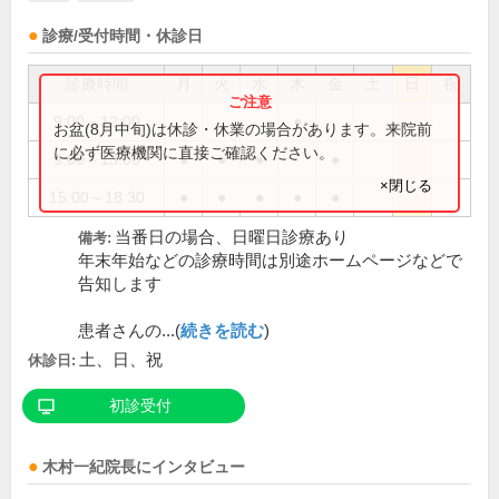
診療/受付時間・休診日
診療時間
月
火
水
木
金
土
日
祝
9:00～12:00
●
お盆(8月中旬)は休診・休業の場合があります。来院前
に必ず医療機関に直接ご確認ください。
9:00～13:00
●
●
●
●
×閉じる
15:00～18:30
●
●
●
●
●
当番日の場合、日曜日診療あり
備考:
年末年始などの診療時間は別途ホームページなどで
告知します
患者さんの...(
続きを読む
)
土、日、祝
休診日:
初診受付
木村一紀
院長
にインタビュー