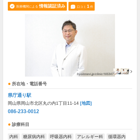
情報認証済み
1
医療機関による
口コミ
件
所在地・電話番号
県庁通り駅
岡山県岡山市北区丸の内1丁目11-14
[地図]
086-233-0012
診療科目
内科
糖尿病内科
呼吸器内科
アレルギー科
循環器内