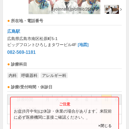
所在地・電話番号
広島駅
広島県広島市南区松原町5-1
ビッグフロントひろしまタワービル4F
[地図]
082-569-1181
診療科目
内科
呼吸器科
アレルギー科
診療/受付時間・休診日
診療時間
月
火
水
木
金
土
日
祝
9:00～12:30
●
●
●
●
●
●
お盆(8月中旬)は休診・休業の場合があります。来院前
に必ず医療機関に直接ご確認ください。
14:00～18:30
●
●
●
●
×閉じる