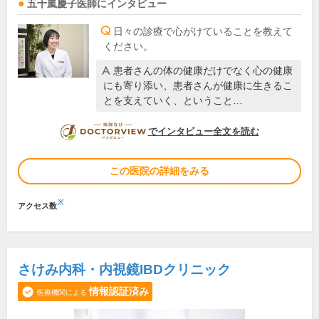
五十嵐慶子
医師
にインタビュー
日々の診療で心がけていることを教えて
ください。
患者さんの体の健康だけでなく心の健康
にも寄り添い、患者さんが健康に生きるこ
とを支えていく、ということ…
DOCTORVIEW
でインタビュー全文を読む
この医院の詳細をみる
※
アクセス数
さけみ内科・内視鏡IBDクリニック
情報認証済み
医療機関による