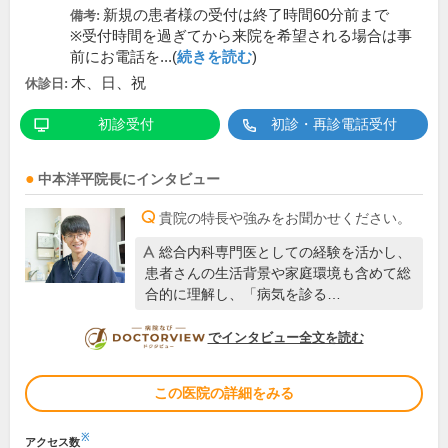
新規の患者様の受付は終了時間60分前まで
備考:
※受付時間を過ぎてから来院を希望される場合は事
前にお電話を...(
続きを読む
)
木、日、祝
休診日:
初診受付
初診・再診電話受付
中本洋平
院長
にインタビュー
貴院の特長や強みをお聞かせください。
総合内科専門医としての経験を活かし、
患者さんの生活背景や家庭環境も含めて総
合的に理解し、「病気を診る…
DOCTORVIEW
でインタビュー全文を読む
この医院の詳細をみる
※
アクセス数