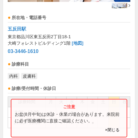
所在地・電話番号
五反田駅
東京都品川区東五反田2丁目18-1
大崎フォレストビルディング1階
[地図]
03-3446-1610
診療科目
内科
皮膚科
診療/受付時間・休診日
診療時間
月
火
水
木
金
土
日
祝
9:00～12:30
●
●
●
●
●
お盆(8月中旬)は休診・休業の場合があります。来院前
に必ず医療機関に直接ご確認ください。
14:30～18:00
●
●
●
●
●
×閉じる