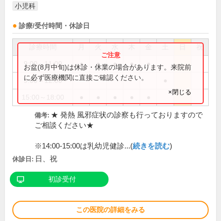
小児科
診療/受付時間・休診日
診療時間
月
火
水
木
金
土
日
祝
9:00～11:00
●
●
●
●
●
お盆(8月中旬)は休診・休業の場合があります。来院前
に必ず医療機関に直接ご確認ください。
9:00～12:00
●
×閉じる
15:00～18:00
●
●
●
●
●
★ 発熱 風邪症状の診察も行っておりますので
備考:
ご相談ください★
※14:00-15:00は乳幼児健診...(
続きを読む
)
日、祝
休診日:
初診受付
この医院の詳細をみる