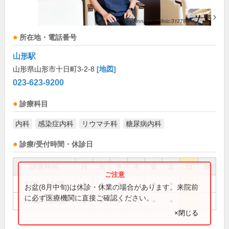
所在地・電話番号
山形駅
山形県山形市十日町3-2-8
[地図]
023-623-9200
診療科目
内科
感染症内科
リウマチ科
糖尿病内科
診療/受付時間・休診日
診療時間
月
火
水
木
金
土
日
祝
9:00～12:30
●
●
●
●
●
お盆(8月中旬)は休診・休業の場合があります。来院前
に必ず医療機関に直接ご確認ください。
14:30～18:00
●
●
●
●
●
×閉じる