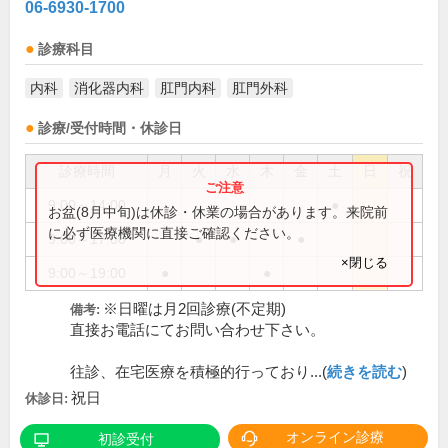
06-6930-1700
診療科目
内科
消化器内科
肛門内科
肛門外科
診療/受付時間・休診日
診療時間
月
火
水
木
金
土
日
祝
9:00～14:00
●
お盆(8月中旬)は休診・休業の場合があります。来院前
に必ず医療機関に直接ご確認ください。
9:00～17:00
●
●
●
×閉じる
9:00～19:00
●
●
※日曜は月2回診療(不定期)
備考:
直接お電話にてお問い合わせ下さい。
往診、在宅医療を積極的行っており...(
続きを読む
)
祝日
休診日:
オンライン診療
初診受付