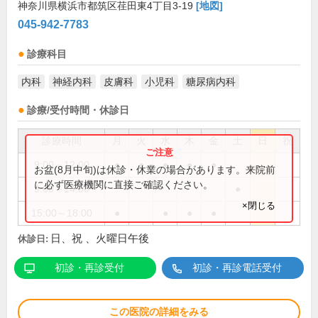
神奈川県横浜市都筑区荏田東4丁目3-19
[地図]
045-942-7783
診療科目
内科
神経内科
皮膚科
小児科
糖尿病内科
診療/受付時間・休診日
診療時間
月
火
水
木
金
土
日
祝
9:00～12:00
●
●
●
●
●
お盆(8月中旬)は休診・休業の場合があります。来院前
に必ず医療機関に直接ご確認ください。
9:00～14:00
●
×閉じる
15:00～18:00
●
●
●
●
日、祝 、火曜日午後
休診日:
初診・再診受付
初診・再診電話受付
この医院の詳細をみる