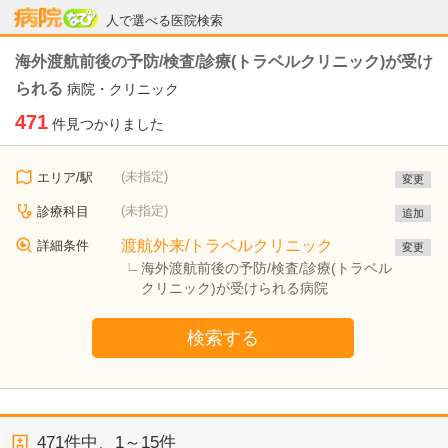
病院なび
人で選べる医院検索
海外渡航前後の予防/検査/診療(トラベルクリニック)が受け
られる
病院・クリニック
471
件見つかりました
(未指定)
エリア/駅
変更
(未指定)
診療科目
追加
渡航外来/トラベルクリニック
詳細条件
変更
海外渡航前後の予防/検査/診療(トラベル
クリニック)が受けられる病院
検索する
471
件中、
1～15件