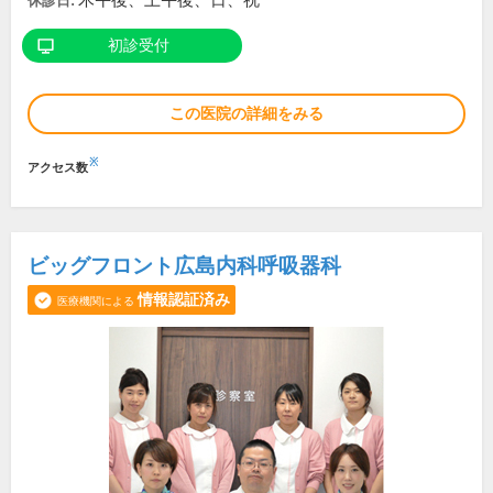
木午後、土午後、日、祝
休診日:
初診受付
この医院の詳細をみる
※
アクセス数
ビッグフロント広島内科呼吸器科
情報認証済み
医療機関による