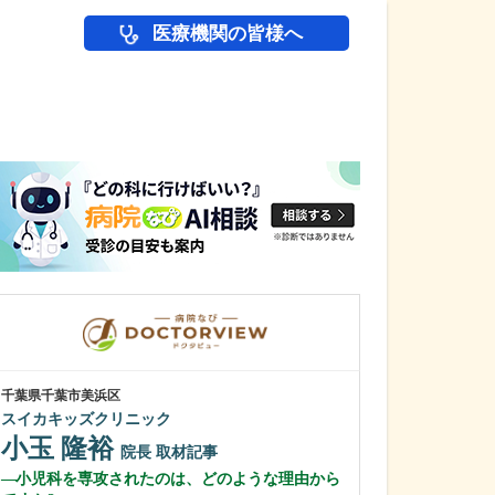
医療機関の皆様へ
医師(ドクター)の
千葉県千葉市美浜区
神奈川県横浜市磯子
スイカキッズクリニック
磯子みみはなの
小玉 隆裕
中崎 浩一
院長
取材記事
小児科を専攻されたのは、どのような理由から
特に、力を入れ