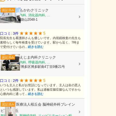
しもかわクリニック
認証済み
内科, 脳神経内科, 消化器内科, ...
埼玉県越谷市袋山2048-1
5
口コミ: 3件
院長先生も看護師さんも優しいです。内視鏡検査の先生も
素晴らしく毎年検査を受けています。駅から近く、7時ま
で受付けているの...
続きを読む
そえじま内科クリニック
認証済み
内科, 消化器内科, 呼吸器内科, ...
福岡県福岡市博多区博多駅南4丁目9番21号
5
口コミ: 2件
いつも主人と私がお世話になっています、主人は命の恩人
といつも感謝しています。私は過敏症腸症腸なんですから
心療内科に通って...
続きを読む
医療法人桜丘会
脳神経外科ブレイン
認証済み
ピア桜ケ丘
脳神経外科, 脳神経内科, リハビリテーション科