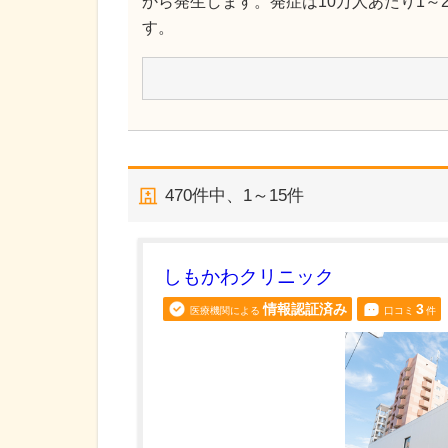
から発生します。発症は10万人あたり1～2
す。
470
件中、
1～15件
しもかわクリニック
情報認証済み
3
医療機関による
口コミ
件