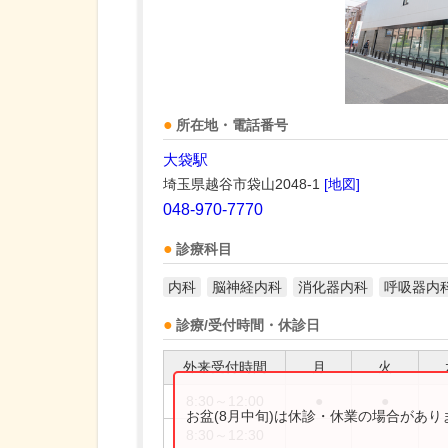
所在地・電話番号
大袋駅
埼玉県越谷市袋山2048-1
[地図]
048-970-7770
診療科目
内科
脳神経内科
消化器内科
呼吸器内
診療/受付時間・休診日
外来受付時間
月
火
8:30～12:00
●
●
お盆(8月中旬)は休診・休業の場合があ
8:30～12:30