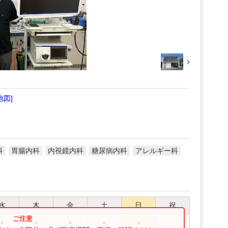
地図]
科
胃腸内科
内視鏡内科
糖尿病内科
アレルギー科
水
木
金
土
日
祝
●
●
●
●
●