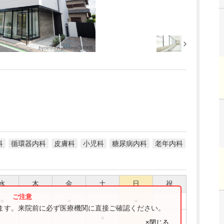
科
循環器内科
皮膚科
小児科
糖尿病内科
老年内科
水
木
金
土
日
祝
●
●
●
ります。来院前に必ず医療機関に直接ご確認ください。
●
×閉じる