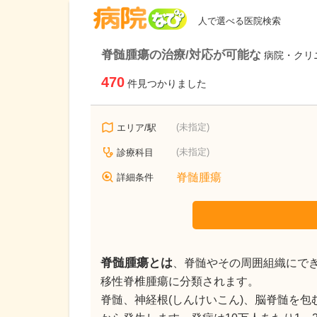
病院なび
人で選べる医院検索
脊髄腫瘍の治療/対応が可能な
病院・クリ
470
件見つかりました
(未指定)
エリア/駅
(未指定)
診療科目
脊髄腫瘍
詳細条件
脊髄腫瘍とは
、脊髄やその周囲組織にで
移性脊椎腫瘍に分類されます。
脊髄、神経根(しんけいこん)、脳脊髄を包