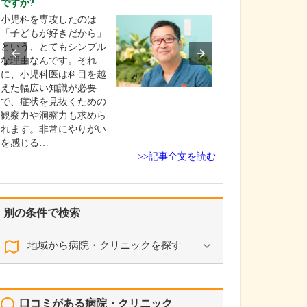
ですか?
疾患としては、
小児科を専攻したのは
ギー性鼻炎」や
「子どもが好きだから」
の病気」、「め
という、とてもシンプル
「急性咽頭炎」
な理由なんです。それ
器の相談」は、
に、小児科医は科目を越
の数も多く、症
えた幅広い知識が必要
ほど生活の質が
で、症状を見抜くための
しまうので、特
観察力や洞察力も求めら
れて診療に取り
れます。非常にやりがい
ま…
を感じる…
>>記事全文を読む
別の条件で検索
地域から病院・クリニックを探す
口コミがある病院・クリニック