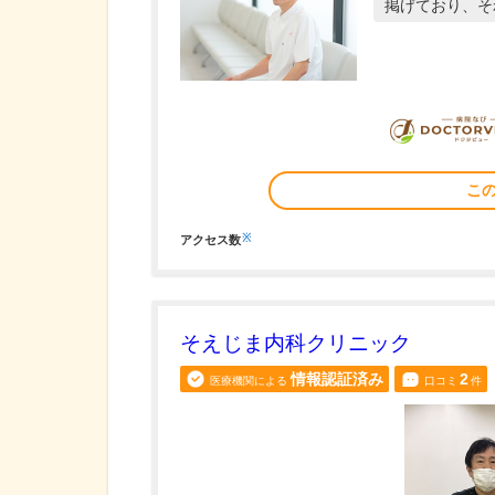
掲げており、そ
こ
※
アクセス数
そえじま内科クリニック
情報認証済み
2
医療機関による
口コミ
件