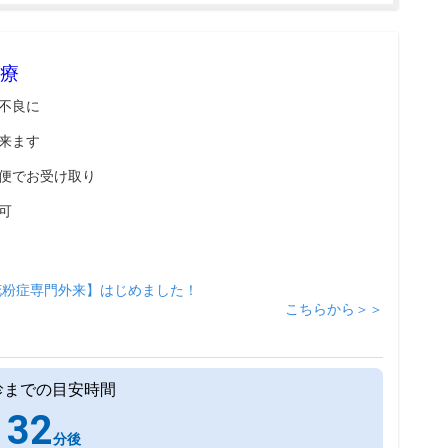
療
不良に
来ます
便でお受け取り
可
花粉症専門外来】はじめました！
こちらから＞＞
診までの目安時間
32
分後