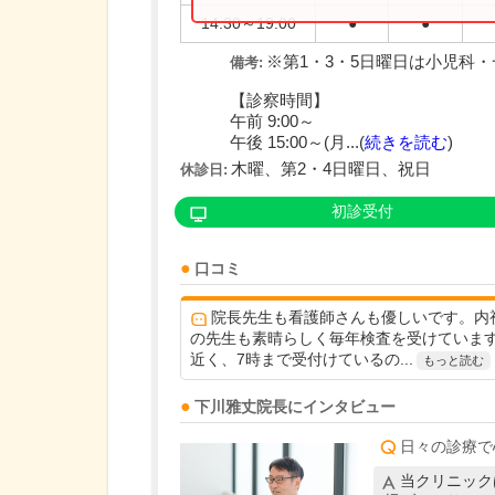
14:30～19:00
●
●
※第1・3・5日曜日は小児科
備考:
【診察時間】
午前 9:00～
午後 15:00～(月...(
続きを読む
)
木曜、第2・4日曜日、祝日
休診日:
初診受付
口コミ
院長先生も看護師さんも優しいです。内
の先生も素晴らしく毎年検査を受けていま
近く、7時まで受付けているの...
もっと読む
下川雅丈
院長
にインタビュー
日々の診療で
当クリニック