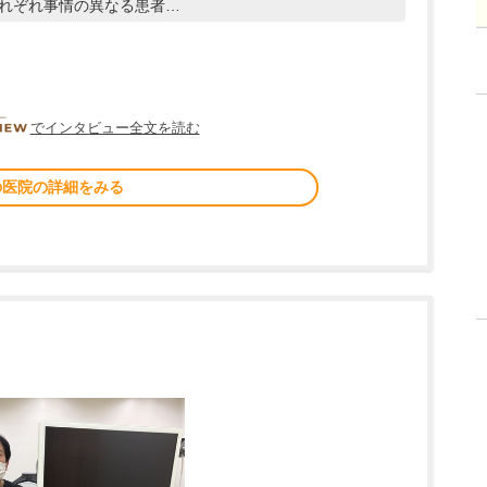
れぞれ事情の異なる患者…
DOCTORVIEW
でインタビュー全文を読む
の医院の詳細をみる