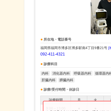
所在地・電話番号
福岡県福岡市博多区博多駅南4丁目9番21号
[
092-411-4321
診療科目
内科
消化器内科
呼吸器内科
循環器内
肝臓内科
膵臓内科
診療/受付時間・休診日
診療時間
月
火
9:00～13:00
●
●