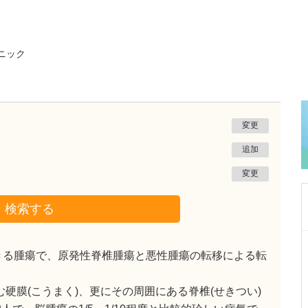
ニック
変更
追加
変更
検索する
福岡県北九州市小倉北区
きる腫瘍で、原発性脊椎腫瘍と悪性腫瘍の転移による転
ひまわりレディースクリニック小倉
井上 令子
院長
取材記事
む硬膜(こうまく)、更にその周囲にある脊椎(せきつい)
貴院が力を入れている不妊治療について、どの