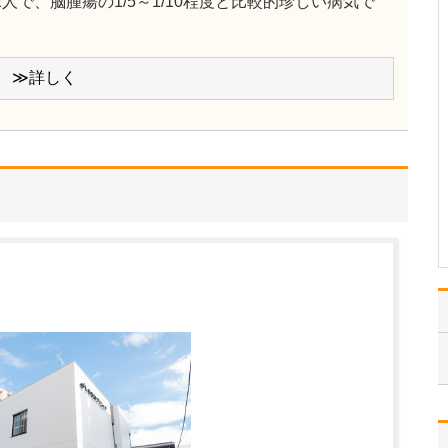
人で、脳腫瘍の1/5～1/10程度と比較的珍しい病気で
ような診療が受けられるのか教えてください。
当院の特長は、タイミン
グ療法や人工授精などの
一般不妊治療から、体外
≫詳しく
受精や顕微授精といった
より高度な医療技術を用
いる高度生殖補助医療ま
で、すべてを院内で完結
できる体制を整えている
点です。特に生殖医療分
野…
>>記事全文を読む