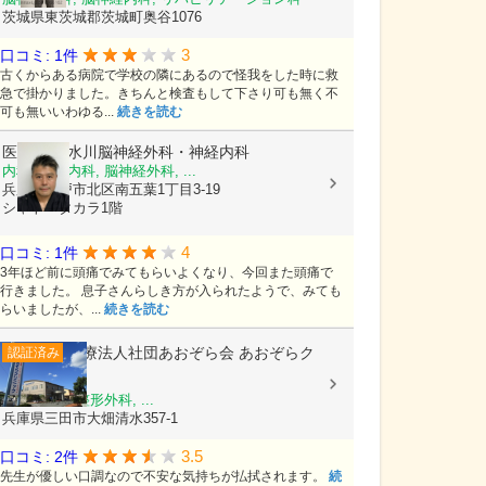
茨城県東茨城郡茨城町奥谷1076
3
口コミ: 1件
古くからある病院で学校の隣にあるので怪我をした時に救
急で掛かりました。きちんと検査もして下さり可も無く不
可も無いいわゆる...
続きを読む
医療法人
水川脳神経外科・神経内科
内科, 神経内科, 脳神経外科, ...
兵庫県神戸市北区南五葉1丁目3-19
シャトータカラ1階
4
口コミ: 1件
3年ほど前に頭痛でみてもらいよくなり、今回また頭痛で
行きました。 息子さんらしき方が入られたようで、みても
らいましたが、...
続きを読む
医療法人社団あおぞら会
あおぞらク
認証済み
リニック
内科, 外科, 整形外科, ...
兵庫県三田市大畑清水357-1
3.5
口コミ: 2件
先生が優しい口調なので不安な気持ちが払拭されます。
続