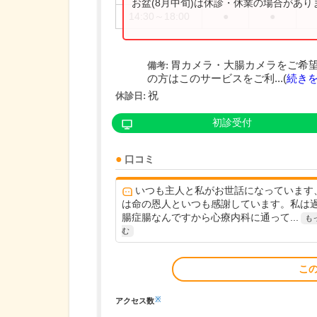
お盆(8月中旬)は休診・休業の場合があ
14:30～18:00
●
●
胃カメラ・大腸カメラをご希
備考:
の方はこのサービスをご利...(
続き
祝
休診日:
初診受付
口コミ
いつも主人と私がお世話になっています
は命の恩人といつも感謝しています。私は
腸症腸なんですから心療内科に通って...
も
む
こ
※
アクセス数