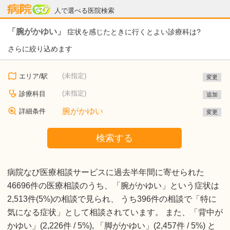
病院なび
人で選べる医院検索
「腕がかゆい」
症状を感じたときに行くとよい診療科は?
さらに絞り込めます
(未指定)
エリア/駅
変更
(未指定)
診療科目
追加
腕がかゆい
詳細条件
変更
検索する
病院なび医療相談サービスに過去半年間に寄せられた
46696件の医療相談のうち、「腕がかゆい」という症状は
2,513件(5%)の相談で見られ、 うち396件の相談で「特に
気になる症状」として相談されています。 また、「背中が
かゆい」(2,226件 / 5%), 「脚がかゆい」(2,457件 / 5%) と