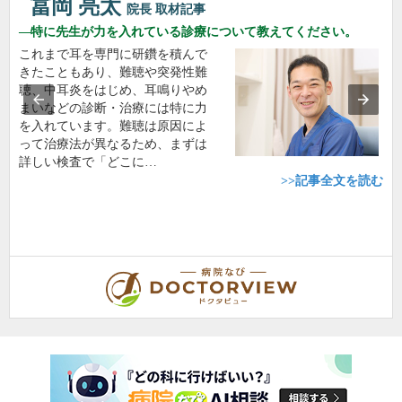
冨岡 亮太
院長
取材記事
特に先生が力を入れている診療について教えてください。
これまで耳を専門に研鑽を積んで
きたこともあり、難聴や突発性難
聴、中耳炎をはじめ、耳鳴りやめ
まいなどの診断・治療には特に力
を入れています。難聴は原因によ
って治療法が異なるため、まずは
詳しい検査で「どこに…
>>記事全文を読む