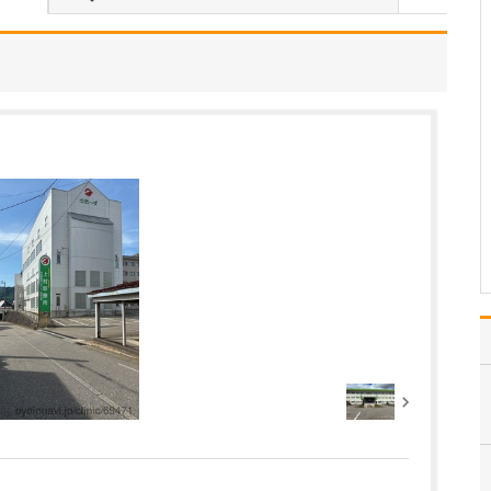
一人ひとりの患者さんに
真摯に向き合い、ていね
いに診療することを心が
けています。特に、病気
や検査結果の説明につい
ては「わかりやすさ」が
何よりも重要だと考えて
います。というのも、当
院を受診される患者さん
の…
>>記事全文を読む