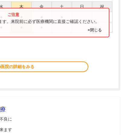
水
木
金
土
日
祝
●
●
●
●
ります。来院前に必ず医療機関に直接ご確認ください。
●
●
●
×閉じる
の医院の詳細をみる
療
不良に
来ます