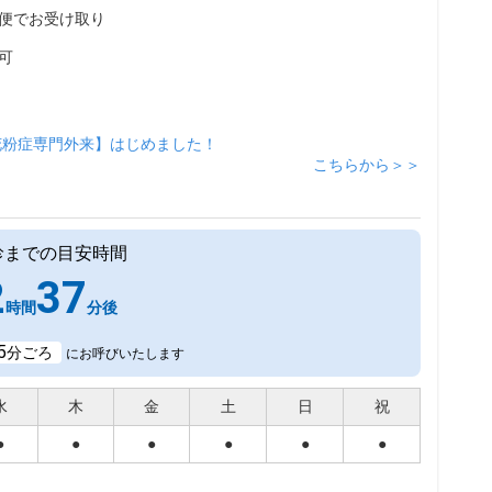
便でお受け取り
可
花粉症専門外来】はじめました！
こちらから＞＞
診までの目安時間
2
37
時間
分後
5
分ごろ
にお呼びいたします
水
木
金
土
日
祝
●
●
●
●
●
●