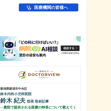
医療機関の皆様へ
医師(ドクター)の
新潟県新潟市中央区
新潟県柏崎市
鈴木内科小児科医院
樋󠄀口内科医院扇
鈴木 紀夫
樋󠄀口 真也
院長
取材記事
貴院で提供される医療の特長について教えてく
貴院の特長を教