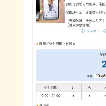
お薬はお近くの薬局、宅配
登園許可証・診断書も発行
【夜間休日・全国エリア】
【健康保険適用】
【アレルギー・
診療／受付時間・休診日
受
10
5
時
最短
受付時間
月
火
0:00～24:00
●
●
その他