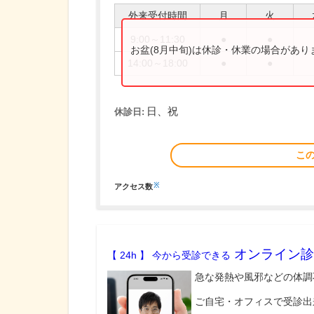
外来受付時間
月
火
9:00～11:30
●
●
お盆(8月中旬)は休診・休業の場合があ
14:00～18:00
●
●
日、祝
休診日:
こ
※
アクセス数
オンライン診
【 24h 】 今から受診できる
急な発熱や風邪などの体調
ご自宅・オフィスで受診出