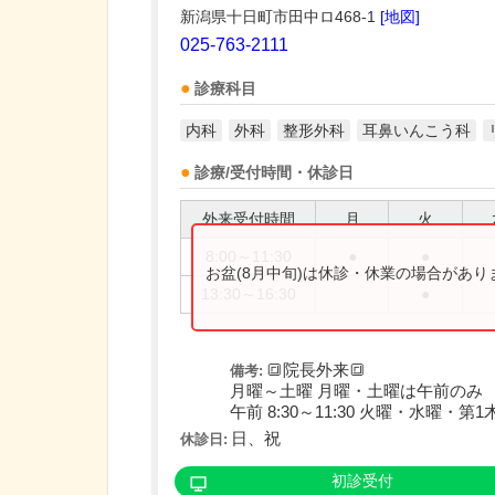
新潟県十日町市田中ロ468-1
[地図]
025-763-2111
診療科目
内科
外科
整形外科
耳鼻いんこう科
診療/受付時間・休診日
外来受付時間
月
火
8:00～11:30
●
●
お盆(8月中旬)は休診・休業の場合があ
13:30～16:30
●
🔳院長外来🔳
備考:
月曜～土曜 月曜・土曜は午前のみ
午前 8:30～11:30 火曜・水曜・第1木曜
日、祝
休診日:
初診受付