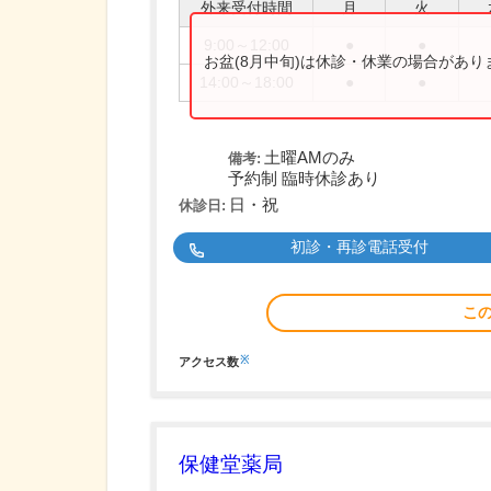
外来受付時間
月
火
9:00～12:00
●
●
お盆(8月中旬)は休診・休業の場合があ
14:00～18:00
●
●
土曜AMのみ
備考:
予約制 臨時休診あり
日・祝
休診日:
初診・再診電話受付
こ
※
アクセス数
保健堂薬局