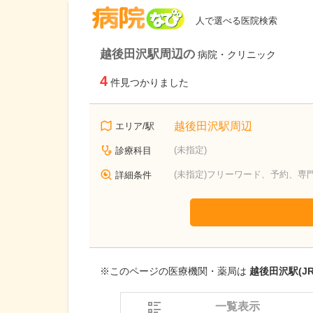
病院なび
人で選べる医院検索
越後田沢駅周辺の
病院・クリニック
4
件見つかりました
越後田沢駅周辺
エリア/駅
(未指定)
診療科目
(未指定)フリーワード、予約、専
詳細条件
※このページの医療機関・薬局は
越後田沢駅(J
一覧表示