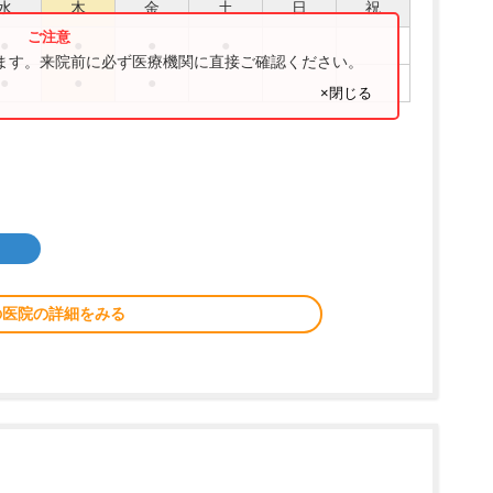
水
木
金
土
日
祝
●
●
●
●
ります。来院前に必ず医療機関に直接ご確認ください。
●
●
●
×閉じる
の医院の詳細をみる