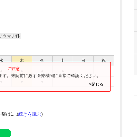
リウマチ科
水
木
金
土
日
祝
●
●
●
●
ります。来院前に必ず医療機関に直接ご確認ください。
●
●
●
×閉じる
は1...(
続きを読む
)