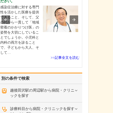
ださい。
プライマリ・ケ
感染症治療に対する専門
していますので
性を活かした医療を提供
胃腸の不調とい
できること、そして、父
的な症状から、
の代から一貫して「地域
まい、認知症な
密着のかかりつけ医」の
経領域まで幅広
姿勢を大切にしているこ
ています。なか
とでしょうか。小児科と
「脳卒中予防」
内科の両方を診ること
る診療に力を入
で、子どもから大人、そ
す。…
して…
>>記事全文を読む
別の条件で検索
越後田沢駅の周辺駅から病院・クリニ
ックを探す
診療科目から病院・クリニックを探す