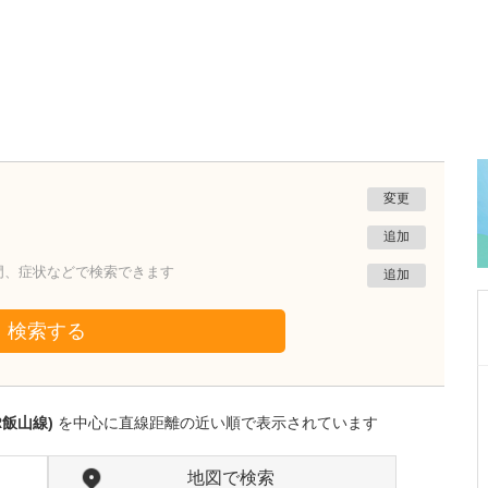
変更
追加
門、症状などで検索できます
追加
検索する
新潟県新潟市西区
五十川内科医院
R飯山線)
を中心に直線距離の近い順で表示されています
五十川 正人
院長
取材記事
日々の診療で心がけていることはありますか?
地図で検索