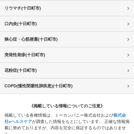
リウマチ
(
十日町市
)
口内炎
(
十日町市
)
狭心症・心筋梗塞
(
十日町市
)
突発性発疹
(
十日町市
)
花粉症
(
十日町市
)
COPD(慢性閉塞性肺疾患)
(
十日町市
)
《掲載している情報についてのご注意》
掲載している各種情報は、ミーカンパニー株式会社および
株式会
社eヘルスケア
が調査した情報をもとにしています。 正確な情報掲
載に努めておりますが、内容を完全に保証するものではありませ