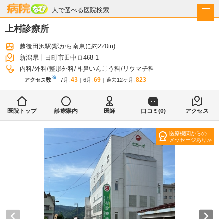
病院なび
人で選べる医院検索
上村診療所
越後田沢駅
(駅から
南東に約220m
)
新潟県十日町市田中ロ468-1
内科
外科
整形外科
耳鼻いんこう科
リウマチ科
※
43
69
823
アクセス数
7月
:
6月
:
過去12ヶ月:
医院トップ
診療案内
医師
口コミ(
0
)
アクセス
医療機関からの
メッセージあり