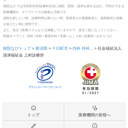
す。
病院なび では市区町村別/診療科目別に病院・医院・薬局を探せるほか、予約ができる
医療機関や、キーワードでの検索も可能です。
病院を探したい時、診療時間を調べたい時、医師求人や看護師求人、薬剤師求人情報
を知りたい時に便利です。
また、役立つ医療コラムなども掲載していますので、是非ご覧になってください。
関連キーワード:
内科 / 外科 / 整形外科 / 耳鼻いんこう科 / 診療所 / かかりつけ
病院なびトップ
>
新潟県
>
十日町市
>
内科
外科
... >
社会福祉法人
清津福祉会 上村診療所
プライバシーマークについて
トップ
医療機関の皆様へ