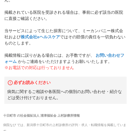
ん。
掲載されている医院を受診される場合は、事前に必ず該当の医院
に直接ご確認ください。
当サービスによって生じた損害について、ミーカンパニー株式会
社および
株式会社eヘルスケア
ではその賠償の責任を一切負わない
ものとします。
掲載情報に誤りがある場合には、お手数ですが、
お問い合わせフ
ォーム
からご連絡をいただけますようお願いいたします。
※お電話での対応は行っておりません
必ずお読みください
病気に関するご相談や各医院への個別のお問い合わせ・紹介な
どは受け付けておりません。
十日町市
の
社会福祉法人 清津福祉会 上村診療所
情報
病院なび では、
新潟県
十日町市
の
上村診療所
の
評判・求人・転職
情報を掲載していま