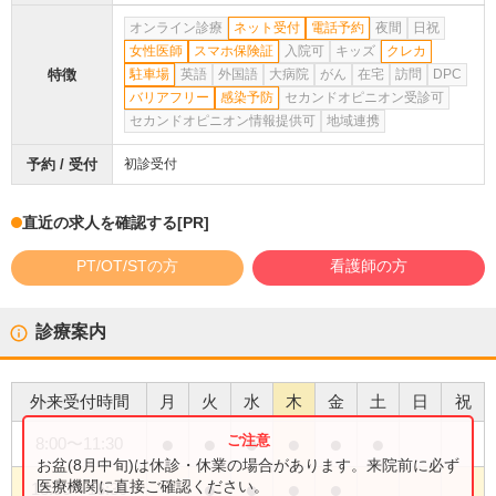
オンライン診療
ネット受付
電話予約
夜間
日祝
女性医師
スマホ保険証
入院可
キッズ
クレカ
特徴
駐車場
英語
外国語
大病院
がん
在宅
訪問
DPC
バリアフリー
感染予防
セカンドオピニオン受診可
セカンドオピニオン情報提供可
地域連携
予約 / 受付
初診受付
直近の求人を確認する
[PR]
PT/OT/STの方
看護師の方
診療案内
外来受付時間
月
火
水
木
金
土
日
祝
●
●
●
●
●
●
8:00
〜
11:30
お盆(8月中旬)は休診・休業の場合があります。来院前に必ず
●
●
●
●
医療機関に直接ご確認ください。
13:30
〜
16:30