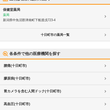
保健堂薬局
薬局
新潟県中魚沼郡津南町
下船渡戊723-4
十日町市
の薬局一覧
各条件で他の医療機関を探す
腰痛
(
十日町市
)
膠原病
(
十日町市
)
胃カメラを含む人間ドック
(
十日町市
)
高血圧
(
十日町市
)