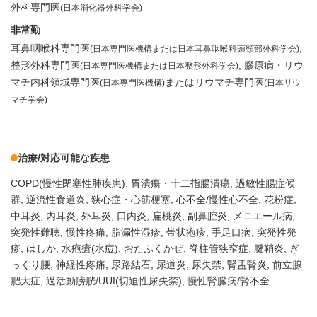
外科専門医
(日本消化器外科学会)
非常勤
耳鼻咽喉科専門医
(日本専門医機構または日本耳鼻咽喉科頭頸部外科学会)
整形外科専門医
膠原病・リウ
(日本専門医機構または日本整形外科学会)
マチ内科領域専門医
またはリウマチ専門医
(日本専門医機構)
(日本リウ
マチ学会)
治療/対応可能な疾患
COPD(慢性閉塞性肺疾患)
胃潰瘍・十二指腸潰瘍
過敏性腸症候
群
逆流性食道炎
狭心症・心筋梗塞
心不全/慢性心不全
花粉症
中耳炎
内耳炎
外耳炎
口内炎
扁桃炎
副鼻腔炎
メニエール病
突発性難聴
慢性疼痛
脂漏性湿疹
帯状疱疹
手足口病
突発性発
疹
はしか
水疱瘡(水痘)
おたふくかぜ
脊柱管狭窄症
腱鞘炎
ぎ
っくり腰
神経性疼痛
尿路結石
尿道炎
尿失禁
腎盂腎炎
前立腺
肥大症
過活動膀胱/UUI(切迫性尿失禁)
慢性腎臓病/腎不全