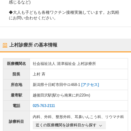
感じるなど)
◆大人も子どもも各種ワクチン接種実施しています。お気軽
にお問い合わせください。
上村診療所
の基本情報
医療機関名
社会福祉法人 清津福祉会 上村診療所
院長
上村 斉
所在地
新潟県十日町市田中ロ468-1
[アクセス]
最寄駅
越後田沢駅
(駅から
南東に約220m
)
電話
025-763-2111
内科
、
外科
、
整形外科
、
耳鼻いんこう科
、
リウマチ科
診療科目
近くの医療機関を診療科目から探す