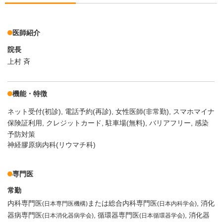
医師紹介
院長
上村 斉
機能・特徴
ネット受付(初診)
電話予約(再診)
女性医師(非常勤)
スマホマイナ
保険証利用
クレジットカード
駐車場(無料)
バリアフリー
感染
予防対策
神経膠原病内科(リウマチ科)
専門医
常勤
内科専門医
または総合内科専門医
消化
(日本専門医機構)
(日本内科学会)
器病専門医
循環器専門医
消化器
(日本消化器病学会)
(日本循環器学会)