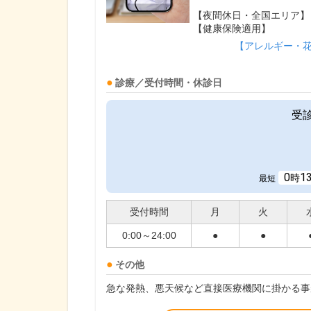
【夜間休日・全国エリア】
【健康保険適用】
【アレルギー・
診療／受付時間・休診日
受
0
1
時
最短
受付時間
月
火
0:00～24:00
●
●
その他
急な発熱、悪天候など直接医療機関に掛かる事