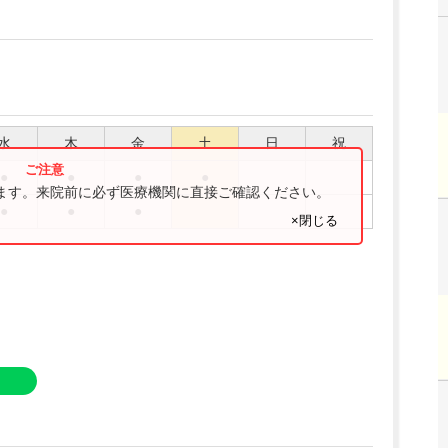
水
木
金
土
日
祝
●
●
●
●
ります。来院前に必ず医療機関に直接ご確認ください。
●
●
●
×閉じる