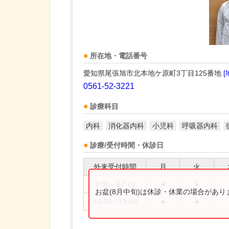
所在地・電話番号
愛知県尾張旭市北本地ケ原町3丁目125番地
[
0561-52-3221
診療科目
内科
消化器内科
小児科
呼吸器内科
診療/受付時間・休診日
外来受付時間
月
火
9:00～12:10
●
●
お盆(8月中旬)は休診・休業の場合があ
16:30～19:00
●
●