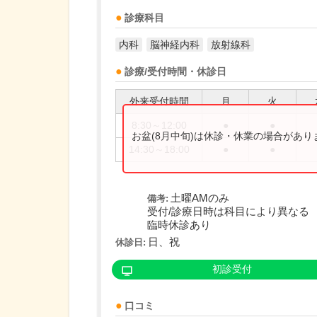
診療科目
内科
脳神経内科
放射線科
診療/受付時間・休診日
外来受付時間
月
火
8:30～12:00
●
●
お盆(8月中旬)は休診・休業の場合があ
14:30～18:00
●
●
土曜AMのみ
備考:
受付/診療日時は科目により異なる
臨時休診あり
日、祝
休診日:
初診受付
口コミ