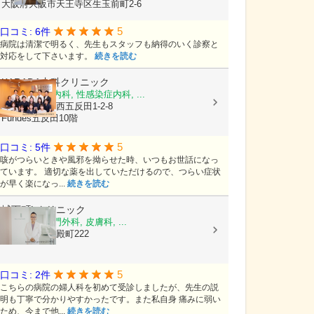
大阪府大阪市天王寺区生玉前町2-6
5
口コミ: 6件
病院は清潔で明るく、先生もスタッフも納得のいく診察と
対応をして下さいます。
続きを読む
KARADA内科クリニック
内科, 感染症内科, 性感染症内科, ...
東京都品川区西五反田1-2-8
Fundes五反田10階
5
口コミ: 5件
咳がつらいときや風邪を拗らせた時、いつもお世話になっ
ています。 適切な薬を出していただけるので、つらい症状
が早く楽になっ...
続きを読む
城下町Lクリニック
乳腺外科, 肛門外科, 皮膚科, ...
島根県松江市殿町222
5
口コミ: 2件
こちらの病院の婦人科を初めて受診しましたが、先生の説
明も丁寧で分かりやすかったです。また私自身 痛みに弱い
ため、今まで他...
続きを読む