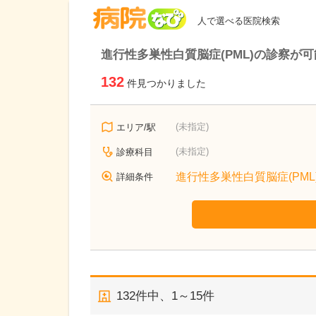
病院なび
人で選べる医院検索
進行性多巣性白質脳症(PML)の診察が
132
件見つかりました
(未指定)
エリア/駅
(未指定)
診療科目
進行性多巣性白質脳症(PML
詳細条件
132
件中、
1～15件