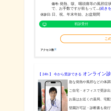
発熱、咳、咽頭痛等の風邪症
備考:
で、お手数ですが前もって...(
続き
日、祝、年末年始、お盆期間
休診日:
初診受付
こ
※
アクセス数
オンライン診
【 24h 】 今から受診できる
急な発熱や風邪などの体調
ご自宅・オフィスで受診出
お薬はお近くの薬局、宅配
登園許可証・診断書も発行