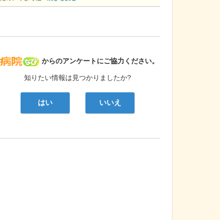
病院なび
からのアンケートにご協力ください。
知りたい情報は見つかりましたか?
はい
いいえ