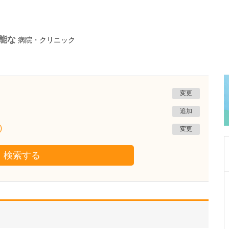
可能な
病院・クリニック
変更
追加
)
変更
検索する
東京都中野区
中野富士見町耳鼻咽喉科
冨岡 亮太
院長
取材記事
特に先生が力を入れている診療について教えて