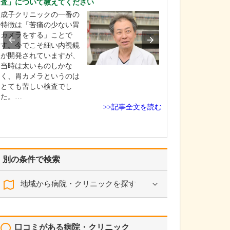
査」について教えてください
貴院の名称「ホ
成子クリニックの一番の
められているので
特徴は「苦痛の少ない胃
「ホヌ」はハワ
カメラをする」ことで
「ウミガメ」を
す。今でこそ細い内視鏡
現地では幸運を
が開発されていますが、
な存在として大
当時は太いものしかな
ています。広く
く、胃カメラというのは
海を悠々と泳ぐ
とても苦しい検査でし
うに、私たちも
た。…
の皆さんのそば
>>記事全文を読む
に、あたたかく
る存…
別の条件で検索
地域から病院・クリニックを探す
口コミがある病院・クリニック