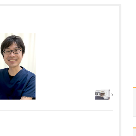
ください。
これまで耳を専門に研鑽
を積んできたこともあ
り、難聴や突発性難聴、
中耳炎をはじめ、耳鳴り
やめまいなどの診断・治
療には特に力を入れてい
ます。難聴は原因によっ
て治療法が異なるため、
まずは詳しい検査で「ど
こに…
>>記事全文を読む