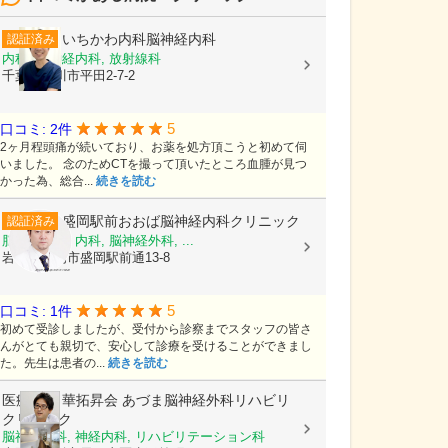
いちかわ内科脳神経内科
認証済み
内科, 脳神経内科, 放射線科
千葉県市川市平田2-7-2
5
口コミ: 2件
2ヶ月程頭痛が続いており、お薬を処方頂こうと初めて伺
いました。 念のためCTを撮って頂いたところ血腫が見つ
かった為、総合...
続きを読む
盛岡駅前おおば脳神経内科クリニック
認証済み
脳神経内科, 内科, 脳神経外科, ...
岩手県盛岡市盛岡駅前通13-8
5
口コミ: 1件
初めて受診しましたが、受付から診察までスタッフの皆さ
んがとても親切で、安心して診療を受けることができまし
た。先生は患者の...
続きを読む
医療法人 華拓昇会
あづま脳神経外科リハビリ
クリニック
脳神経外科, 神経内科, リハビリテーション科