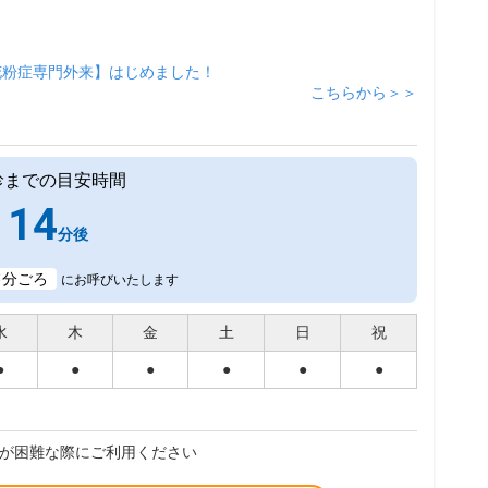
花粉症専門外来】はじめました！
こちらから＞＞
診までの目安時間
14
分後
3
分ごろ
にお呼びいたします
水
木
金
土
日
祝
●
●
●
●
●
●
が困難な際にご利用ください