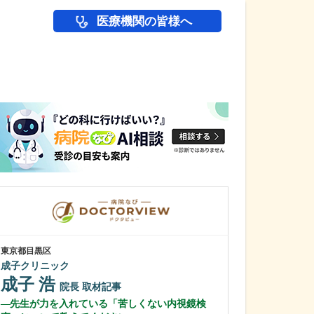
医療機関の皆様へ
医師(ドクター)の
東京都目黒区
東京都品川区
成子クリニック
品川ホヌクリニ
笠茂 明音
成子 浩
院長
取材記事
笠茂 修平
先生が力を入れている「苦しくない内視鏡検