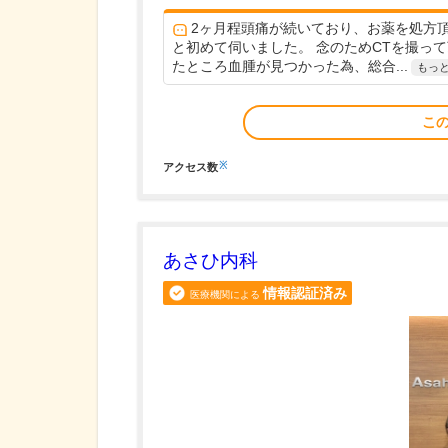
2ヶ月程頭痛が続いており、お薬を処方
と初めて伺いました。 念のためCTを撮っ
たところ血腫が見つかった為、総合...
もっ
こ
※
アクセス数
あさひ内科
情報認証済み
医療機関による