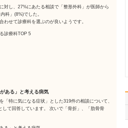
理由をお聞かせください。
に対し、27%にあたる相談で「整形外科」が医師から
進路を考える中で、医師
内科」(8%)でした。
という仕事は「一生をか
けて取り組める職業」だ
合わせて診療科を選ぶのが良いようです。
と感じたことが、志す大
きなきっかけとなりまし
診療科TOP 5
た。医師は、専門的な知
識と技術を継続的に磨き
ながら、患者さんの健康
と人生に深く関わってい
く…
>>記事全文を読む
がある」と考える病気
を「特に気になる症状」とした319件の相談について、
として回答しています。 次いで「骨折」、「肋骨骨
ある」と考える病気