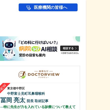
医療機関の皆様へ
医師(ドクター)の
東京都中野区
岡山県岡山市南区
中野富士見町耳鼻咽喉科
藤田皮膚科医院
冨岡 亮太
藤田 淳史
院長
取材記事
特に先生が力を入れている診療について教えて
診療で大切にし