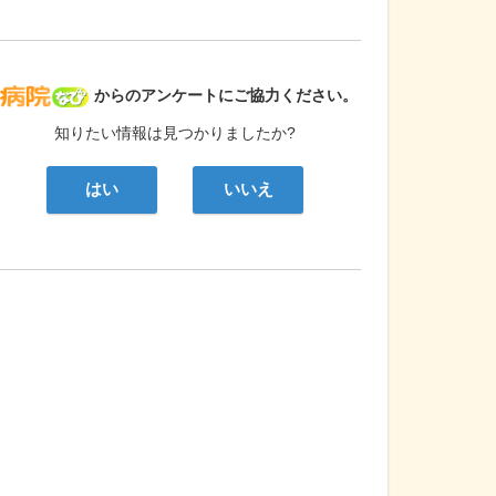
病院なび
からのアンケートにご協力ください。
知りたい情報は見つかりましたか?
はい
いいえ