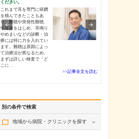
ください。
皮膚疾患の原因
これまで耳を専門に研鑽
慣の中から突き
を積んできたこともあ
発を防ぐことを
り、難聴や突発性難聴、
います。治療と
中耳炎をはじめ、耳鳴り
は表裏一体で、
やめまいなどの診断・治
らかになれば薬
療には特に力を入れてい
に済むこともあ
ます。難聴は原因によっ
患者さんが「治
て治療法が異なるため、
なくてもよくな
まずは詳しい検査で「ど
を…
こに…
>>記事全文を読む
別の条件で検索
地域から病院・クリニックを探す