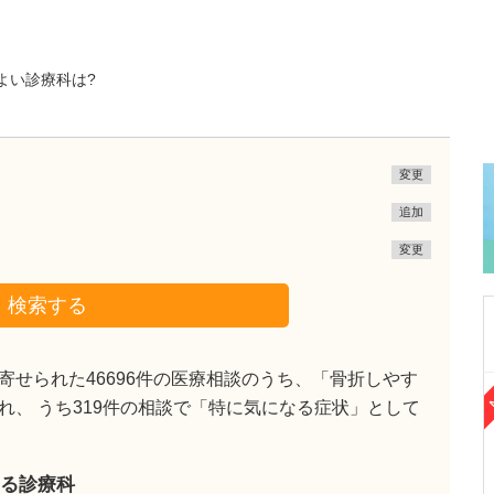
よい診療科は?
変更
追加
変更
検索する
せられた46696件の医療相談のうち、「骨折しやす
神奈川県藤沢市
見られ、 うち319件の相談で「特に気になる症状」として
高橋まことクリニック
加藤 佳央
副院長
取材記事
医師を志したきっかけと、内科を専門とされた
る診療科