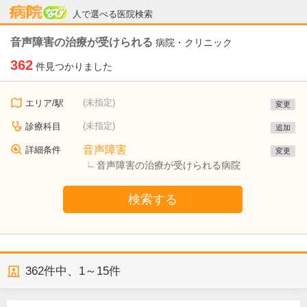
病院なび
人で選べる医院検索
音声障害の治療が受けられる
病院・クリニック
362
件見つかりました
(未指定)
エリア/駅
変更
(未指定)
診療科目
追加
音声障害
詳細条件
変更
音声障害の治療が受けられる病院
検索する
362
件中、
1～15件