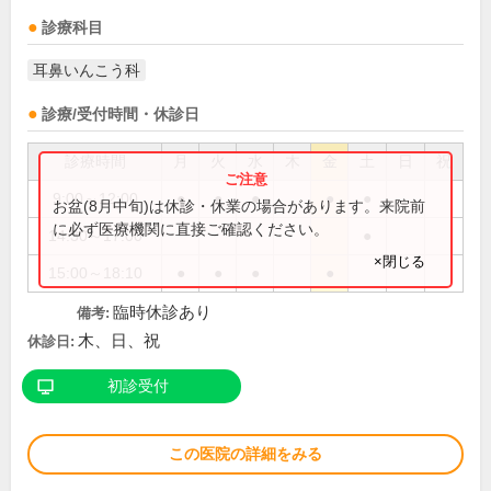
診療科目
耳鼻いんこう科
診療/受付時間・休診日
診療時間
月
火
水
木
金
土
日
祝
9:00～12:00
●
●
●
●
●
お盆(8月中旬)は休診・休業の場合があります。来院前
に必ず医療機関に直接ご確認ください。
14:30～17:00
●
×閉じる
15:00～18:10
●
●
●
●
臨時休診あり
備考:
木、日、祝
休診日:
初診受付
この医院の詳細をみる