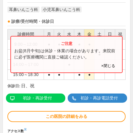
耳鼻いんこう科
小児耳鼻いんこう科
診療/受付時間・休診日
診療時間
月
火
水
木
金
土
日
祝
9:00～12:00
●
●
●
●
●
お盆(8月中旬)は休診・休業の場合があります。来院前
9:00～12:30
●
に必ず医療機関に直接ご確認ください。
14:00～17:00
●
×閉じる
15:00～18:30
●
●
●
●
日、祝
休診日:
初診・再診受付
初診・再診電話受付
この医院の詳細をみる
※
アクセス数