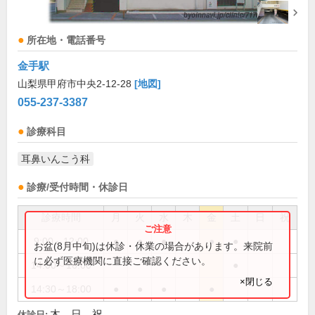
所在地・電話番号
金手駅
山梨県甲府市中央2-12-28
[地図]
055-237-3387
診療科目
耳鼻いんこう科
診療/受付時間・休診日
診療時間
月
火
水
木
金
土
日
祝
9:00～12:00
●
●
●
●
●
お盆(8月中旬)は休診・休業の場合があります。来院前
に必ず医療機関に直接ご確認ください。
14:00～16:00
●
×閉じる
14:30～18:00
●
●
●
●
木、日、祝
休診日: