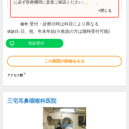
に必ず医療機関に直接ご確認ください。
14:30～17:30
●
●
●
●
●
●
×閉じる
受付・診療日時は科目により異なる
備考:
日、祝、年末年始(※救急の方は随時受付可能)
休診日:
初診受付
この医院の詳細をみる
※
アクセス数
三宅耳鼻咽喉科医院