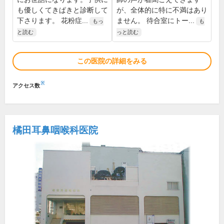
も優しくてきぱきと診断して
が、全体的に特に不満はあり
下さります。 花粉症...
ません。 待合室にトー...
もっ
も
と読む
っと読む
この医院の詳細をみる
※
アクセス数
橘田耳鼻咽喉科医院