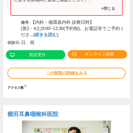
14:30～18:00
●
●
●
●
×閉じる
【内科・循環器内科 診療日時】
備考:
(第2・4土)9:00~12:30(予約制)。お電話等でご予約く
ださ...(
続きを読む
)
日、祝
休診日:
オンライン診療
初診受付
この医院の詳細をみる
※
アクセス数
横田耳鼻咽喉科医院