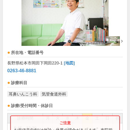
所在地・電話番号
長野県松本市岡田下岡田220-1
[地図]
0263-46-8881
診療科目
耳鼻いんこう科
気管食道外科
診療/受付時間・休診日
診療時間
月
火
水
木
金
土
日
祝
8:45～12:30
●
●
●
●
●
お盆(8月中旬)は休診・休業の場合があります。来院前