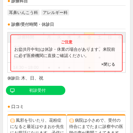
診療科目
耳鼻いんこう科
アレルギー科
診療/受付時間・休診日
診療時間
月
火
水
木
金
土
日
祝
9:00～12:30
●
●
●
●
●
お盆(8月中旬)は休診・休業の場合があります。来院前
に必ず医療機関に直接ご確認ください。
14:00～17:00
●
×閉じる
14:30～18:00
●
●
●
●
木、日、祝
休診日:
初診受付
口コミ
風邪を引いたり、花粉症
病院は小さめで、受付の
になると最近はやまおか先生
待合にまでたまに診察中の医
にお世話になります。子供に
師の声が着聞こえてきます