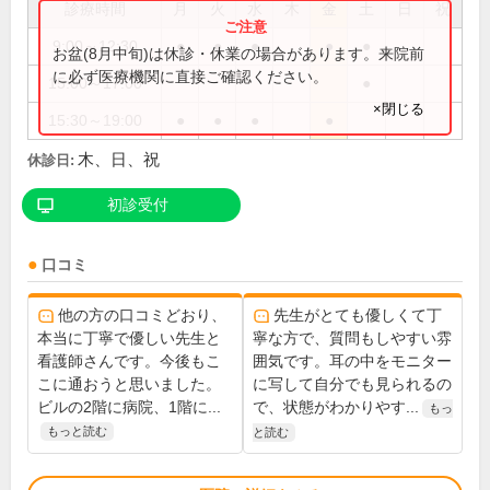
診療時間
月
火
水
木
金
土
日
祝
9:00～12:30
●
●
●
●
●
お盆(8月中旬)は休診・休業の場合があります。来院前
に必ず医療機関に直接ご確認ください。
15:00～17:00
●
×閉じる
15:30～19:00
●
●
●
●
木、日、祝
休診日:
初診受付
口コミ
他の方の口コミどおり、
先生がとても優しくて丁
本当に丁寧で優しい先生と
寧な方で、質問もしやすい雰
看護師さんです。今後もこ
囲気です。耳の中をモニター
こに通おうと思いました。
に写して自分でも見られるの
ビルの2階に病院、1階に...
で、状態がわかりやす...
もっ
もっと読む
と読む