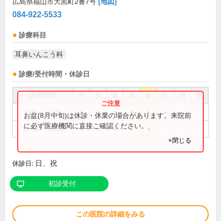
広島県福山市大黒町2番7号
[地図]
084-922-5533
診療科目
耳鼻いんこう科
診療/受付時間・休診日
診療時間
月
火
水
木
金
土
日
祝
9:00～12:30
●
●
●
●
●
●
お盆(8月中旬)は休診・休業の場合があります。来院前
に必ず医療機関に直接ご確認ください。
15:00～18:00
●
●
●
●
●
×閉じる
日、祝
休診日:
初診受付
この医院の詳細をみる