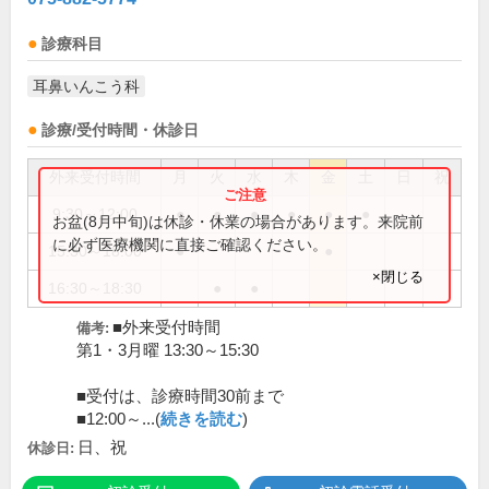
診療科目
耳鼻いんこう科
診療/受付時間・休診日
外来受付時間
月
火
水
木
金
土
日
祝
9:30～12:00
●
●
●
●
●
●
お盆(8月中旬)は休診・休業の場合があります。来院前
に必ず医療機関に直接ご確認ください。
15:30～18:00
●
●
×閉じる
16:30～18:30
●
●
■外来受付時間
備考:
第1・3月曜 13:30～15:30
■受付は、診療時間30前まで
■12:00～...(
続きを読む
)
日、祝
休診日: