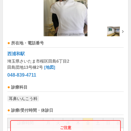
所在地・電話番号
西浦和駅
埼玉県さいたま市桜区田島6丁目2
田島団地13号棟2号
[地図]
048-839-4711
診療科目
耳鼻いんこう科
診療/受付時間・休診日
診療時間
月
火
水
木
金
土
日
祝