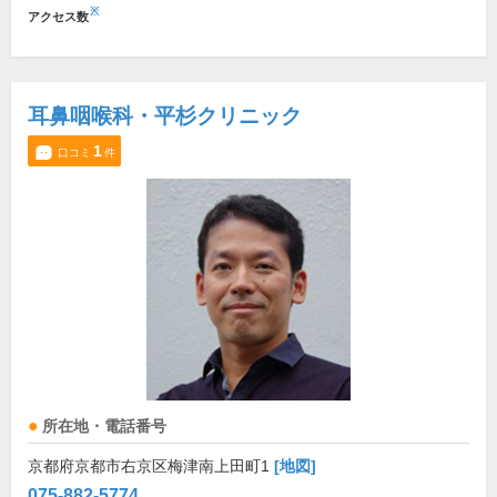
※
アクセス数
耳鼻咽喉科・平杉クリニック
1
口コミ
件
所在地・電話番号
京都府京都市右京区梅津南上田町1
[地図]
075-882-5774