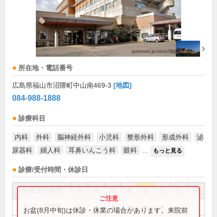
所在地・電話番号
広島県福山市沼隈町中山南469-3
[地図]
084-988-1888
診療科目
内科
外科
脳神経外科
小児科
整形外科
形成外科
泌
尿器科
婦人科
耳鼻いんこう科
眼科
...
もっと見る
診療/受付時間・休診日
外来受付時間
月
火
水
木
金
土
日
祝
9:00～12:30
●
●
●
●
●
●
お盆(8月中旬)は休診・休業の場合があります。来院前