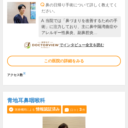
鼻の日帰り手術について詳しく教えてく
ださい。
当院では「鼻づまりを改善するための手
術」に注力しており、主に鼻中隔湾曲症や
アレルギー性鼻炎、副鼻腔炎…
DOCTORVIEW
でインタビュー全文を読む
この医院の詳細をみる
※
アクセス数
青地耳鼻咽喉科
情報認証済み
3
医療機関による
口コミ
件