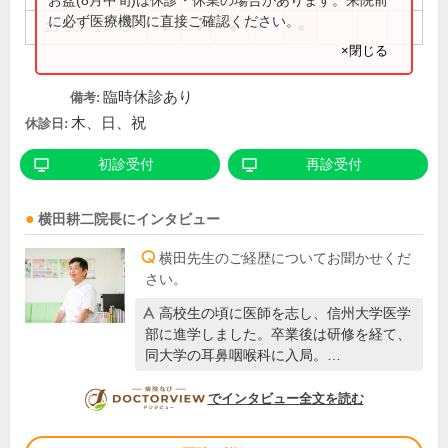
に必ず医療機関に直接ご確認ください。
15:00～17:45
●
●
●
●
×閉じる
臨時休診あり
備考:
木、日、祝
休診日:
初診受付
再診受付
横田耕二
院長
にインタビュー
横田先生のご経歴についてお聞かせくだ
さい。
高校生の頃に医師を志し、信州大学医学
部に進学しました。卒業後は研修を経て、
同大学の耳鼻咽喉科に入局。…
DOCTORVIEW
でインタビュー全文を読む