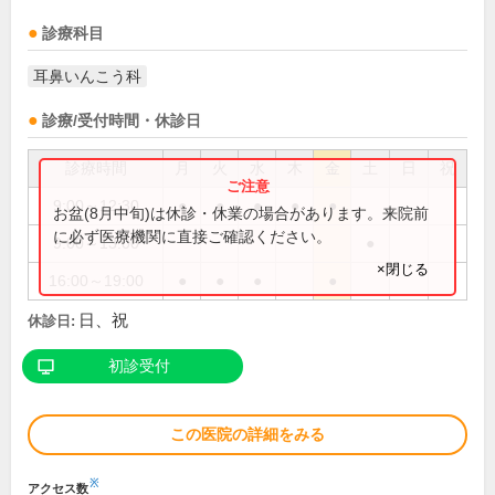
診療科目
耳鼻いんこう科
診療/受付時間・休診日
診療時間
月
火
水
木
金
土
日
祝
9:00～12:30
●
●
●
●
●
お盆(8月中旬)は休診・休業の場合があります。来院前
に必ず医療機関に直接ご確認ください。
9:00～13:00
●
×閉じる
16:00～19:00
●
●
●
●
日、祝
休診日:
初診受付
この医院の詳細をみる
※
アクセス数