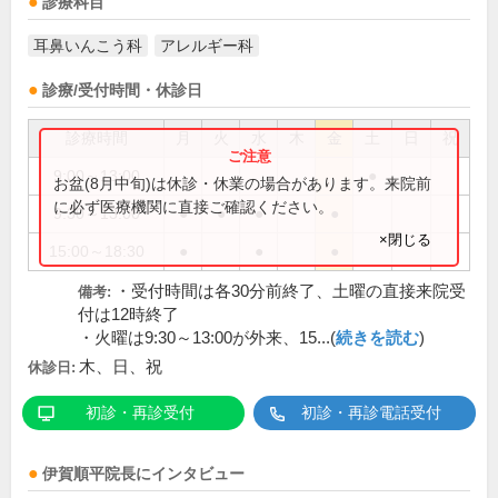
診療科目
耳鼻いんこう科
アレルギー科
診療/受付時間・休診日
診療時間
月
火
水
木
金
土
日
祝
9:00～13:00
●
お盆(8月中旬)は休診・休業の場合があります。来院前
に必ず医療機関に直接ご確認ください。
9:30～13:00
●
●
●
●
×閉じる
15:00～18:30
●
●
●
・受付時間は各30分前終了、土曜の直接来院受
備考:
付は12時終了
・火曜は9:30～13:00が外来、15...(
続きを読む
)
木、日、祝
休診日:
初診・再診受付
初診・再診電話受付
伊賀順平
院長
にインタビュー