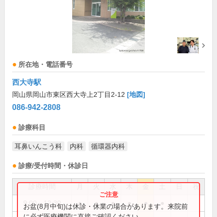
所在地・電話番号
西大寺駅
岡山県岡山市東区西大寺上2丁目2-12
[地図]
086-942-2808
診療科目
耳鼻いんこう科
内科
循環器内科
診療/受付時間・休診日
診療時間
月
火
水
木
金
土
日
祝
9:00～12:30
●
●
●
●
●
●
お盆(8月中旬)は休診・休業の場合があります。来院前
に必ず医療機関に直接ご確認ください。