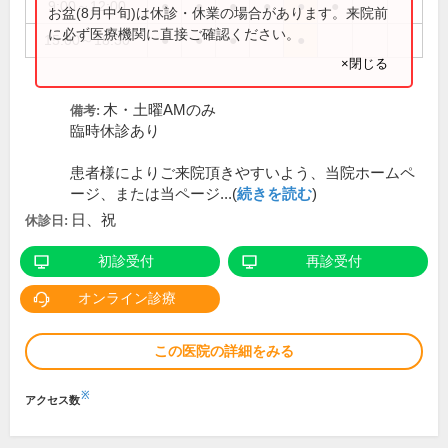
9:00～12:00
●
●
●
●
●
●
お盆(8月中旬)は休診・休業の場合があります。来院前
に必ず医療機関に直接ご確認ください。
15:00～18:30
●
●
●
●
×閉じる
木・土曜AMのみ
備考:
臨時休診あり
患者様によりご来院頂きやすいよう、当院ホームペ
ージ、または当ページ...(
続きを読む
)
日、祝
休診日:
初診受付
再診受付
オンライン診療
この医院の詳細をみる
※
アクセス数