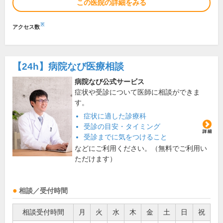
この医院の詳細をみる
※
アクセス数
【24h】
病院なび医療相談
病院なび公式サービス
症状や受診について医師に相談ができま
す。
症状に適した診療科
受診の目安・タイミング
受診までに気をつけること
などにご利用ください。（無料でご利用い
ただけます）
相談／受付時間
相談受付時間
月
火
水
木
金
土
日
祝