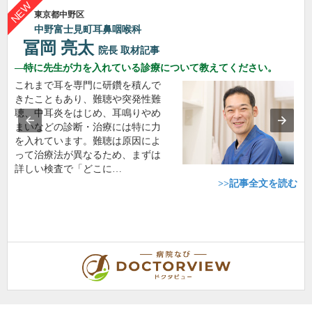
東京都中野区
中野富士見町耳鼻咽喉科
冨岡 亮太
院長
取材記事
特に先生が力を入れている診療について教えてください。
これまで耳を専門に研鑽を積んで
きたこともあり、難聴や突発性難
聴、中耳炎をはじめ、耳鳴りやめ
まいなどの診断・治療には特に力
を入れています。難聴は原因によ
って治療法が異なるため、まずは
詳しい検査で「どこに…
>>記事全文を読む