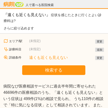
病院なび
人で選べる医院検索
「遠くも近くも見えない」
症状を感じたときに行くとよい診
療科は?
さらに絞り込めます
(未指定)
エリア/駅
変更
(未指定)
診療科目
追加
遠くも近くも見えない
詳細条件
変更
検索する
病院なび医療相談サービスに過去半年間に寄せられた
46696件の医療相談のうち、「遠くも近くも見えない」と
いう症状は 499件(1%)の相談で見られ、 うち110件の相談
で「特に気になる症状」として相談されています。 また、